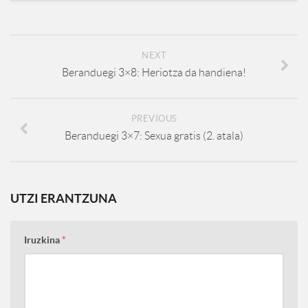
NEXT
Beranduegi 3×8: Heriotza da handiena!
PREVIOUS
Beranduegi 3×7: Sexua gratis (2. atala)
UTZI ERANTZUNA
Iruzkina
*