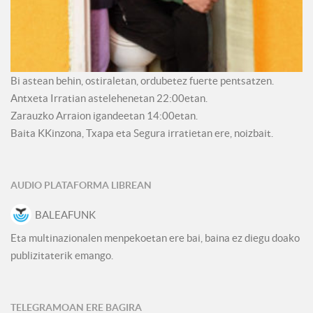
Bi astean behin, ostiraletan, ordubetez fuerte pentsatzen.
Antxeta Irratian astelehenetan 22:00etan.
Zarauzko Arraion igandeetan 14:00etan.
Baita KKinzona, Txapa eta Segura irratietan ere, noizbait.
AUDIO PLATAFORMA LIBREAN
BALEAFUNK
Eta multinazionalen menpekoetan ere bai, baina ez diegu doako
publizitaterik emango.
TELEGRAMOAN ERE BAGIRA