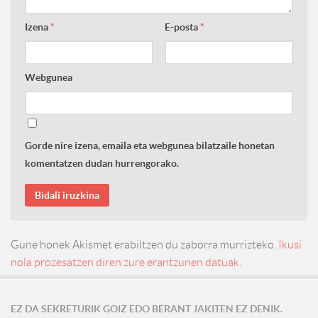
Izena
*
E-posta
*
Webgunea
Gorde nire izena, emaila eta webgunea bilatzaile honetan
komentatzen dudan hurrengorako.
Gune honek Akismet erabiltzen du zaborra murrizteko.
Ikusi
nola prozesatzen diren zure erantzunen datuak.
EZ DA SEKRETURIK GOIZ EDO BERANT JAKITEN EZ DENIK.