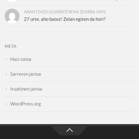
ARANTZAZU GUARROTXENA ZEARRA SAYS:
27 urte, aho batez! Zelan egiten da hori?
META
Hasi saioa
Sarreren jarioa
Iruzkinen jarioa
WordPress.org