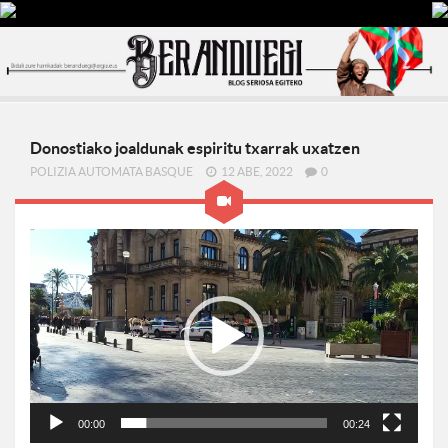
Donostiako joaldunak espiritu txarrak uxatzen
POLIZIA AUTOMATA BASQUE
12 ABE, 2022
0
Bideo
erreproduzigailua
00:00
00:24