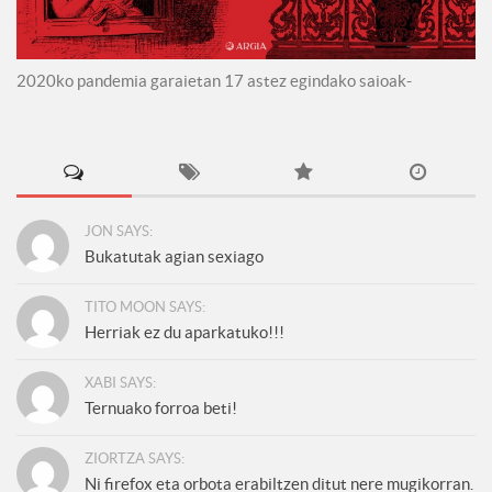
2020ko pandemia garaietan 17 astez egindako saioak-
JON SAYS:
Bukatutak agian sexiago
TITO MOON SAYS:
Herriak ez du aparkatuko!!!
XABI SAYS:
Ternuako forroa beti!
ZIORTZA SAYS:
Ni firefox eta orbota erabiltzen ditut nere mugikorran.