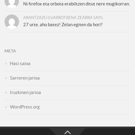
Ni firefox eta orbota erabiltzen ditut nere mugikorran.
ARANTZAZU GUARROTXENA ZEARRA SAYS:
27 urte, aho batez! Zelan egiten da hori?
META
Hasi saioa
Sarreren jarioa
Iruzkinen jarioa
WordPress.org