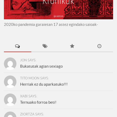
2020ko pandemia garaietan 17 astez egindako saioak-
JON SAYS:
Bukatutak agian sexiago
TITO MOON SAYS:
Herriak ez du aparkatuko!!!
XABI SAYS:
Ternuako forroa beti!
ZIORTZA SAYS: