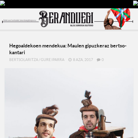
Hegoaldekoen mendekua: Maulen gipuzkeraz bertso-
kantari
BERTSOLARITZA
/
GURE IPARRA
8 AZA, 2017
0