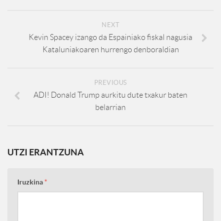
NEXT
Kevin Spacey izango da Espainiako fiskal nagusia
Kataluniakoaren hurrengo denboraldian
PREVIOUS
ADI! Donald Trump aurkitu dute txakur baten
belarrian
UTZI ERANTZUNA
Iruzkina
*