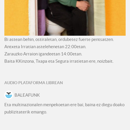
Bi astean behin, ostiraletan, ordubetez fuerte pentsatzen.
Antxeta Irratian astelehenetan 22:00etan.
Zarauzko Arraion igandeetan 14:00etan.
Baita KKinzona, Txapa eta Segura irratietan ere, noizbait.
AUDIO PLATAFORMA LIBREAN
BALEAFUNK
Eta multinazionalen menpekoetan ere bai, baina ez diegu doako
publizitaterik emango.