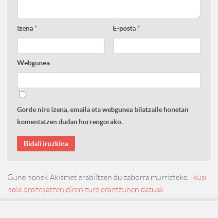
Izena
*
E-posta
*
Webgunea
Gorde nire izena, emaila eta webgunea bilatzaile honetan
komentatzen dudan hurrengorako.
Gune honek Akismet erabiltzen du zaborra murrizteko.
Ikusi
nola prozesatzen diren zure erantzunen datuak.