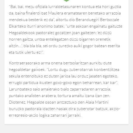
“Bai, bai, mezu ofiziala lurraldetasunaren kontua eta hori guztia
da, baina finalerdi bat Maulera eramatearen benetako arrazoia
mendekua besterik ez da”, aitortu dio Beranduegiri Bertsozale
Elkarteko iturri anonimo batek; “urte askoan engainatu gaituzte
Hegoaldekook pastoralez gozatzen joan gaitezen: ‘ez düzü
horren gaitza, untsa entelegatzen düzü bigarren orenetik
aitzin…’, bla bla bla, sei ordu zurezko aulki gogor batean eserita
eta tutik ulertu ez!”.
Kontraerasorako arma onena bertsolaritzan aurkitu dute
hegoaldetar gaixoek. “Lortu dugu zuberotarrak konbentzitzea
sekula entendituko ez duten jarioa lau orduz jasaten egoteko,
errugbi partidua ikusten goxo-goxo egon beharrean, kar kar”.
Larunbateko saio amaierako txalo zaparradaren arrazoia,
puntako analisten arabera, tortura amaitu izana izan zen.
Diotenez, Hegoalde osoan antzeztuko den Alaia Martini
buruzko pastorala idazten hasiak dira zuberotar batzuk, akzio-
errepresio-akzio logika zaharrari jarraiki.