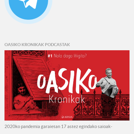
OASIKO KRONIKAK PODCASTAK
2020ko pandemia garaietan 17 astez egindako saioak-