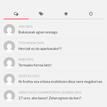
JON SAYS:
Bukatutak agian sexiago
TITO MOON SAYS:
Herriak ez du aparkatuko!!!
XABI SAYS:
Ternuako forroa beti!
ZIORTZA SAYS:
Ni firefox eta orbota erabiltzen ditut nere mugikorran.
ARANTZAZU GUARROTXENA ZEARRA SAYS:
27 urte, aho batez! Zelan egiten da hori?