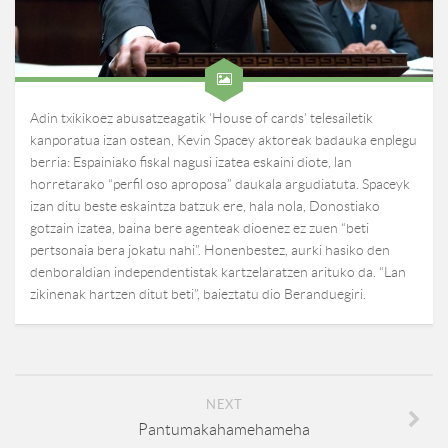
Adin txikikoez abusatzeagatik ‘House of cards’ telesailetik
kanporatua izan ostean, Kevin Spacey aktoreak badauka enplegu
berria: Espainiako fiskal nagusi izatea eskaini diote, lan
horretarako “perfil oso aproposa” daukala argudiatuta. Spaceyk
izan ditu beste eskaintza batzuk ere, hala nola, Donostiako
gotzain izatea, baina bere agenteak dioenez ez zuen “beti
pertsonaia bera jokatu nahi”. Honenbestez, aurki hasiko den
denboraldian independentistak kartzelaratzen arituko da. “Lan
zikinenak hartzen ditut beti”, baieztatu dio Beranduegiri.
NEXT
Pantumakahamehameha