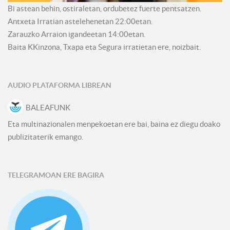
Bi astean behin, ostiraletan, ordubetez fuerte pentsatzen.
Antxeta Irratian astelehenetan 22:00etan.
Zarauzko Arraion igandeetan 14:00etan.
Baita KKinzona, Txapa eta Segura irratietan ere, noizbait.
AUDIO PLATAFORMA LIBREAN
BALEAFUNK
Eta multinazionalen menpekoetan ere bai, baina ez diegu doako
publizitaterik emango.
TELEGRAMOAN ERE BAGIRA