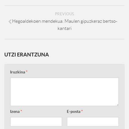
PREVIOUS
Hegoaldekoen mendekua: Maulen gipuzkeraz bertso-
kantari
UTZI ERANTZUNA
Iruzkina
*
Izena
*
E-posta
*