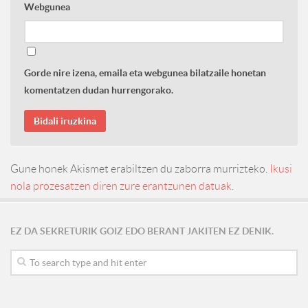
Webgunea
Gorde nire izena, emaila eta webgunea bilatzaile honetan
komentatzen dudan hurrengorako.
Gune honek Akismet erabiltzen du zaborra murrizteko.
Ikusi
nola prozesatzen diren zure erantzunen datuak.
EZ DA SEKRETURIK GOIZ EDO BERANT JAKITEN EZ DENIK.