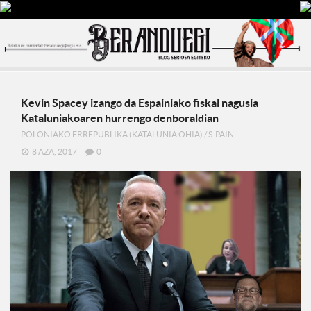
Kevin Spacey izango da Espainiako fiskal nagusia
Kataluniakoaren hurrengo denboraldian
POLONIAKO ERREPUBLIKA (KATALUNIA OHIA)
/
S-PAIN
8 AZA, 2017
0