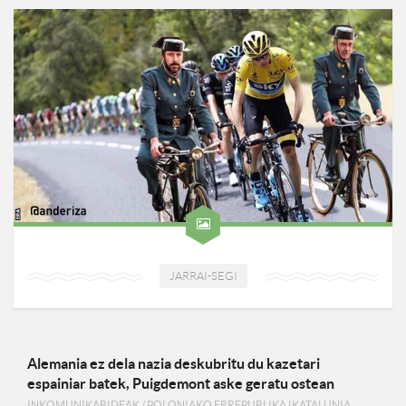
JARRAI-SEGI
Alemania ez dela nazia deskubritu du kazetari
espainiar batek, Puigdemont aske geratu ostean
INKOMUNIKABIDEAK
/
POLONIAKO ERREPUBLIKA (KATALUNIA