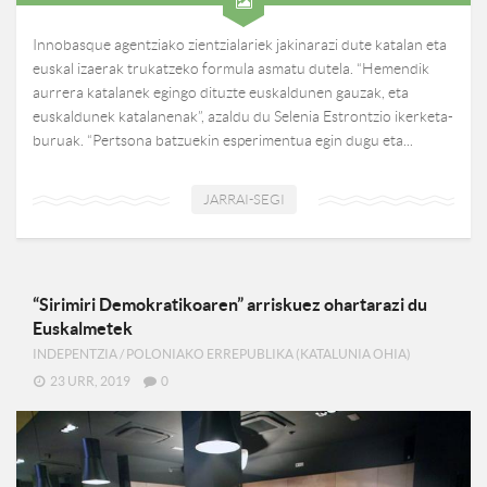
Innobasque agentziako zientzialariek jakinarazi dute katalan eta
euskal izaerak trukatzeko formula asmatu dutela. “Hemendik
aurrera katalanek egingo dituzte euskaldunen gauzak, eta
euskaldunek katalanenak”, azaldu du Selenia Estrontzio ikerketa-
buruak. “Pertsona batzuekin esperimentua egin dugu eta...
JARRAI-SEGI
“Sirimiri Demokratikoaren” arriskuez ohartarazi du
Euskalmetek
INDEPENTZIA
/
POLONIAKO ERREPUBLIKA (KATALUNIA OHIA)
23 URR, 2019
0