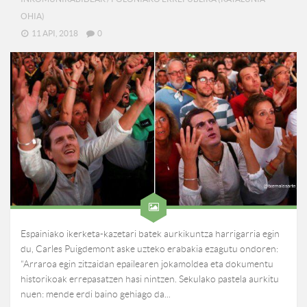
OHIA)
11 API, 2018
0
Espainiako ikerketa-kazetari batek aurkikuntza harrigarria egin
du, Carles Puigdemont aske uzteko erabakia ezagutu ondoren:
“Arraroa egin zitzaidan epailearen jokamoldea eta dokumentu
historikoak errepasatzen hasi nintzen. Sekulako pastela aurkitu
nuen: mende erdi baino gehiago da...