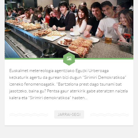
Euskalmet metereologia agentziako Eguzki Urberoaga
kezkaturik agertu da gurean bizi dugun “Sirimiri Demokratikoa”
izeneko fenomenoagatik. “Bartzelona prest dago tsunami bat
jasotzeko, baina gu? Pentsa gaur aterkirik gabe ateratzen naizela
kalera eta “Sirimiri demokratikoa” hasten...
JARRAI-SEGI