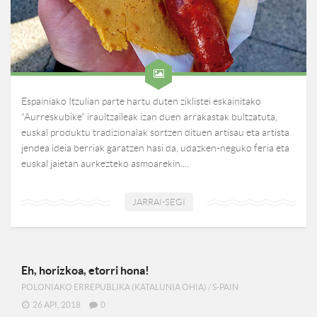
Espainiako Itzulian parte hartu duten ziklistei eskainitako
“Aurreskubike” iraultzaileak izan duen arrakastak bultzatuta,
euskal produktu tradizionalak sortzen dituen artisau eta artista
jendea ideia berriak garatzen hasi da, udazken-neguko feria eta
euskal jaietan aurkezteko asmoarekin....
JARRAI-SEGI
Eh, horizkoa, etorri hona!
POLONIAKO ERREPUBLIKA (KATALUNIA OHIA)
/
S-PAIN
26 API, 2018
0