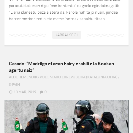
paraxutistak esan digu “oso kontentu” dagoela egindakoagatik.
“Dena planeatu bezala atera da. Farola nahita jo nuen, jendea
barrez mozkor zedin eta meme inozoak zabaldu zitzan...
JARRAI-SEGI
Casado: “Madrilgo etxean Fairy erabili eta Koxkan
agertu naiz”
ALDE HEMENDIK
/
POLONIAKO ERREPUBLIKA (KATALUNIA OHIA)
/
S-PAIN
13 MAR, 2019
0