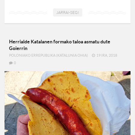
JARRAI-SEGI
Herrialde Katalanen formako taloa asmatu dute
Goierrin
POLONIAKO ERREPUBLIKA (KATALUNIA OHIA)
19 IRA, 2018
0