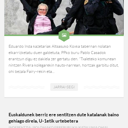
Eduardo Inda kazetariak Altsasuko Koxka tabernan nolatan
elkarrizketatu duen galdetuta, PPko buru Pablo Casadok
erantzun digu ez dakiela zer gertatu den. “Txaleteko komunean
nintzen Rivera kolegarekin hauts-narrean, hortzak garbitu ditut,
ohi bezala Fairy-rekin eta...
JARRAI-SEGI
Euskaldunek berriz ere sentitzen dute katalanak baino
gehiago direla, U-1etik urtebetera
INDEPENTZIA
/
POLONIAKO ERREPUBLIKA (KATALUNIA OHIA)