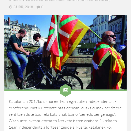
3 URR, 2018
0
Katalunian 2017ko urriaren 1ean egin zuten independentzia-
erreferendumetik urtebete pasa denean, euskaldunek berriz ere
sentitzen dute badirela katalanak baino “zer edo zer gehiago”,
Gizahuntz inkesta-etxearen ikerketa baten arabera. “Urriaren
1ean independentzia lortzear zeudela ikusita, katalanekiko...