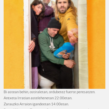
Bi astean behin, ostiraletan, ordubetez fuerte pentsatzen.
Antxeta Irratian astelehenetan 22:00etan.
Zarauzko Arraion igandeetan 14:00etan.