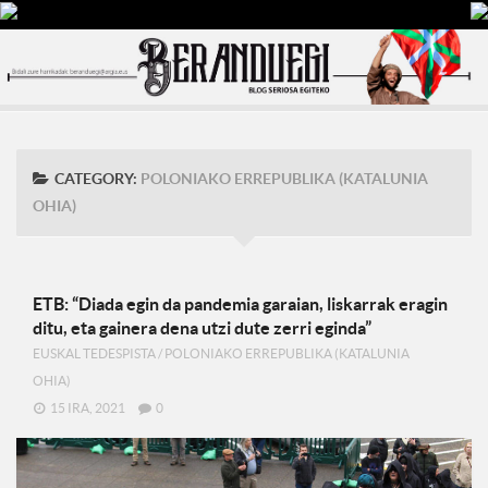
CATEGORY:
POLONIAKO ERREPUBLIKA (KATALUNIA
OHIA)
ETB: “Diada egin da pandemia garaian, liskarrak eragin
ditu, eta gainera dena utzi dute zerri eginda”
EUSKAL TEDESPISTA
/
POLONIAKO ERREPUBLIKA (KATALUNIA
OHIA)
15 IRA, 2021
0