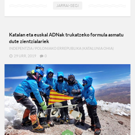
JARRAI-SEGI
Katalan eta euskal ADNak trukatzeko formula asmatu
dute zientzialariek
INDEPENTZIA
/
POLONIAKO ERREPUBLIKA (KATALUNIA OHIA)
29 URR, 2019
0