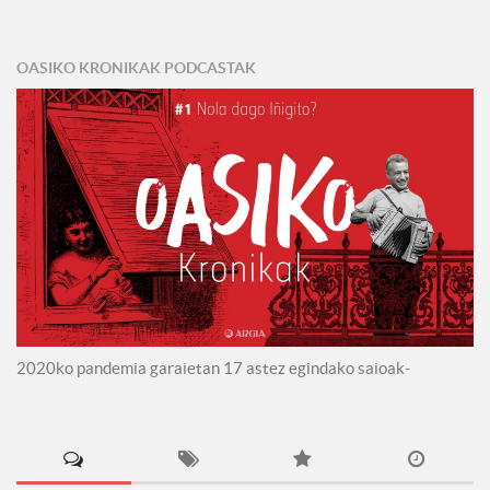
OASIKO KRONIKAK PODCASTAK
2020ko pandemia garaietan 17 astez egindako saioak-