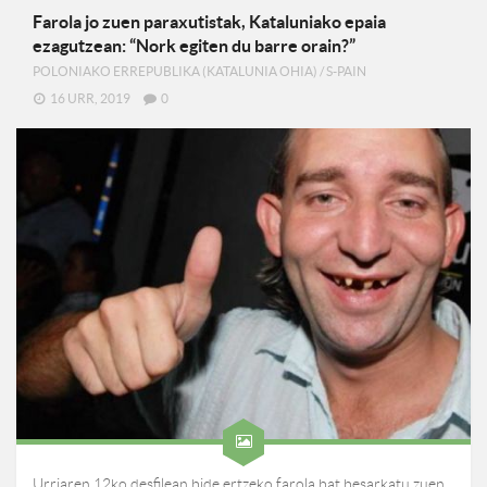
Farola jo zuen paraxutistak, Kataluniako epaia
ezagutzean: “Nork egiten du barre orain?”
POLONIAKO ERREPUBLIKA (KATALUNIA OHIA)
/
S-PAIN
16 URR, 2019
0
Urriaren 12ko desfilean bide ertzeko farola bat besarkatu zuen