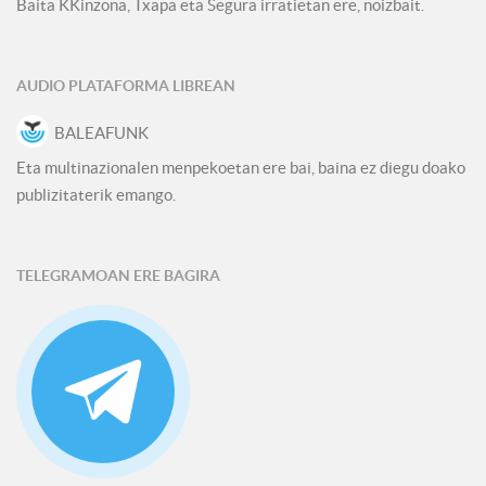
Baita KKinzona, Txapa eta Segura irratietan ere, noizbait.
AUDIO PLATAFORMA LIBREAN
BALEAFUNK
Eta multinazionalen menpekoetan ere bai, baina ez diegu doako
publizitaterik emango.
TELEGRAMOAN ERE BAGIRA