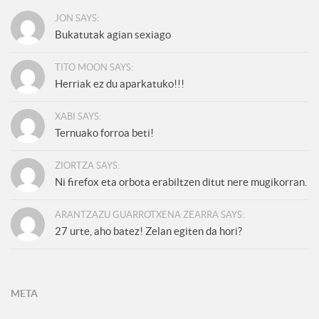
JON SAYS:
Bukatutak agian sexiago
TITO MOON SAYS:
Herriak ez du aparkatuko!!!
XABI SAYS:
Ternuako forroa beti!
ZIORTZA SAYS:
Ni firefox eta orbota erabiltzen ditut nere mugikorran.
ARANTZAZU GUARROTXENA ZEARRA SAYS:
27 urte, aho batez! Zelan egiten da hori?
META