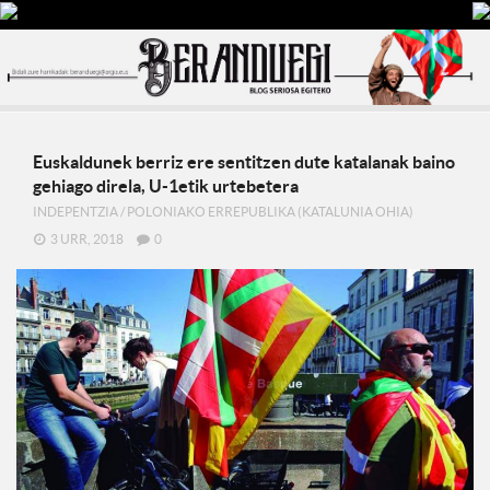
Euskaldunek berriz ere sentitzen dute katalanak baino
gehiago direla, U-1etik urtebetera
INDEPENTZIA
/
POLONIAKO ERREPUBLIKA (KATALUNIA OHIA)
3 URR, 2018
0