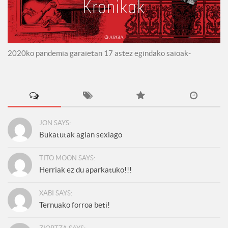
2020ko pandemia garaietan 17 astez egindako saioak-
JON SAYS:
Bukatutak agian sexiago
TITO MOON SAYS:
Herriak ez du aparkatuko!!!
XABI SAYS:
Ternuako forroa beti!