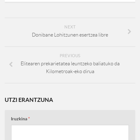
NEXT
Donibane Lohitzunen esertzea libre
PREVIOUS
Elitearen prekarietatea leuntzeko baliatuko da
Kilometroak-eko dirua
UTZI ERANTZUNA
Iruzkina
*