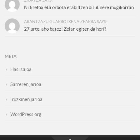
ZIORTZA SAYS:
Ni firefox eta orbota erabiltzen ditut nere mugikorran.
ARANTZAZU GUARROTXENA ZEARRA SAYS:
27 urte, aho batez! Zelan egiten da hori?
META
Hasi saioa
Sarreren jarioa
Iruzkinen jarioa
WordPress.org