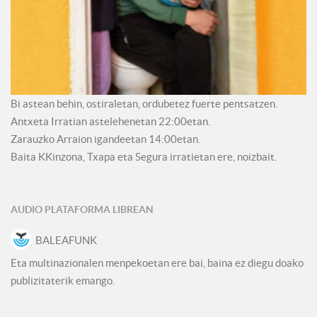
Bi astean behin, ostiraletan, ordubetez fuerte pentsatzen.
Antxeta Irratian astelehenetan 22:00etan.
Zarauzko Arraion igandeetan 14:00etan.
Baita KKinzona, Txapa eta Segura irratietan ere, noizbait.
AUDIO PLATAFORMA LIBREAN
BALEAFUNK
Eta multinazionalen menpekoetan ere bai, baina ez diegu doako
publizitaterik emango.