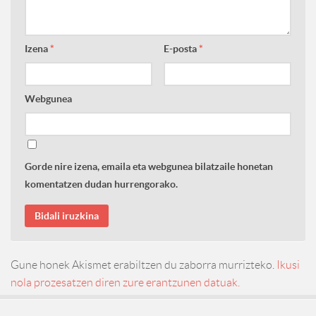
Izena
*
E-posta
*
Webgunea
Gorde nire izena, emaila eta webgunea bilatzaile honetan
komentatzen dudan hurrengorako.
Gune honek Akismet erabiltzen du zaborra murrizteko.
Ikusi
nola prozesatzen diren zure erantzunen datuak.