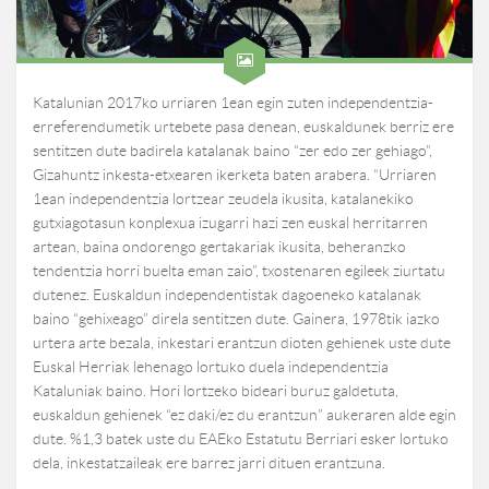
Katalunian 2017ko urriaren 1ean egin zuten independentzia-
erreferendumetik urtebete pasa denean, euskaldunek berriz ere
sentitzen dute badirela katalanak baino “zer edo zer gehiago”,
Gizahuntz inkesta-etxearen ikerketa baten arabera. “Urriaren
1ean independentzia lortzear zeudela ikusita, katalanekiko
gutxiagotasun konplexua izugarri hazi zen euskal herritarren
artean, baina ondorengo gertakariak ikusita, beheranzko
tendentzia horri buelta eman zaio”, txostenaren egileek ziurtatu
dutenez. Euskaldun independentistak dagoeneko katalanak
baino “gehixeago” direla sentitzen dute. Gainera, 1978tik iazko
urtera arte bezala, inkestari erantzun dioten gehienek uste dute
Euskal Herriak lehenago lortuko duela independentzia
Kataluniak baino. Hori lortzeko bideari buruz galdetuta,
euskaldun gehienek “ez daki/ez du erantzun” aukeraren alde egin
dute. %1,3 batek uste du EAEko Estatutu Berriari esker lortuko
dela, inkestatzaileak ere barrez jarri dituen erantzuna.