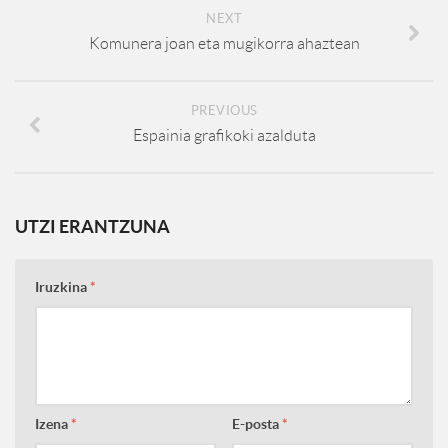
NEXT
Komunera joan eta mugikorra ahaztean
PREVIOUS
Espainia grafikoki azalduta
UTZI ERANTZUNA
Iruzkina
*
Izena
*
E-posta
*