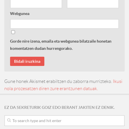
Webgunea
Gorde nire izena, emaila eta webgunea bilatzaile honetan
komentatzen dudan hurrengorako.
Gune honek Akismet erabiltzen du zaborra murrizteko.
Ikusi
nola prozesatzen diren zure erantzunen datuak.
EZ DA SEKRETURIK GOIZ EDO BERANT JAKITEN EZ DENIK.