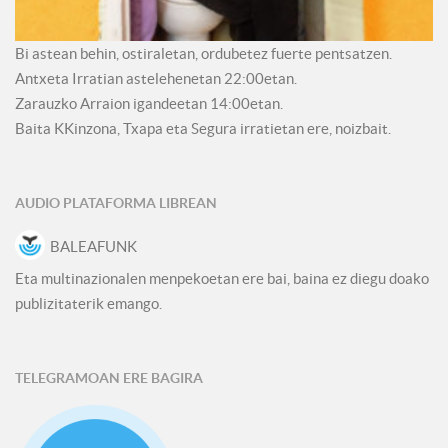
Bi astean behin, ostiraletan, ordubetez fuerte pentsatzen.
Antxeta Irratian astelehenetan 22:00etan.
Zarauzko Arraion igandeetan 14:00etan.
Baita KKinzona, Txapa eta Segura irratietan ere, noizbait.
AUDIO PLATAFORMA LIBREAN
BALEAFUNK
Eta multinazionalen menpekoetan ere bai, baina ez diegu doako
publizitaterik emango.
TELEGRAMOAN ERE BAGIRA