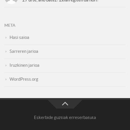
META
Hasi saioa
Sarreren jarioa
Iruzkinen jarioa
WordPress.org
Eskerbide guztiak erreserbatuta