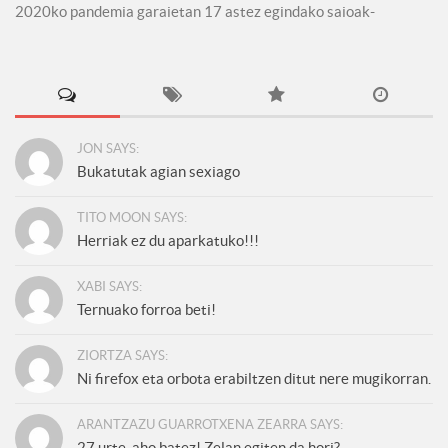
2020ko pandemia garaietan 17 astez egindako saioak-
JON SAYS:
Bukatutak agian sexiago
TITO MOON SAYS:
Herriak ez du aparkatuko!!!
XABI SAYS:
Ternuako forroa beti!
ZIORTZA SAYS:
Ni firefox eta orbota erabiltzen ditut nere mugikorran.
ARANTZAZU GUARROTXENA ZEARRA SAYS:
27 urte, aho batez! Zelan egiten da hori?