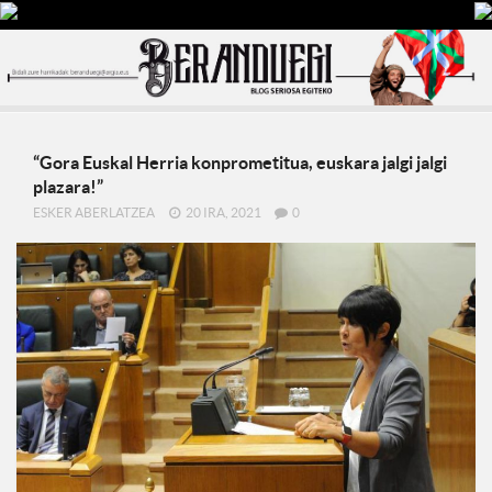
“Gora Euskal Herria konprometitua, euskara jalgi jalgi
plazara!”
ESKER ABERLATZEA
20 IRA, 2021
0