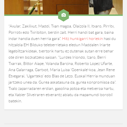
“Axular, Zakilixut, Maddi, Txan magoa, Olaizola II, Itxaro, Pirritx,
Porrotx edo Txiribiton, berdin zait. Herri handi bat gara, baina
indar handia duen herria gara”.
Hitz hunkigarri horiekin
hasi du
hitzaldia EH Bilduko teleberrietako eledun Maddalen Iriarte
legebiltzarkideak, txertorik hartu ez dutenak sutan erre behar
ote diren bozkatzeko saioan. “Lurdes Iriondo, Izaro, Berri
Txarrak, Bittor Aiape, Yolanda Barcina, Roberto Lopez Ufarte,
Ana Galarraga, Gartxot, Maria Luisa ‘Goenkale’-koa, Jean Rene
Etxegarai, ‘Ugarteko’ edo Blas de Lezo. Euskal Herria munduan
jartzeko unea da. Gurea askatasuna da, gurea konpromisoa da”.
Txalo zaparradaren erdian, gasolina potoa eta metxeroa hartu,
eta Xabier Silveiraren etxerantz abiatu da mapamundi borobil
batekin.