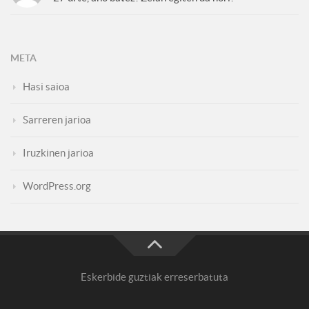
META
Hasi saioa
Sarreren jarioa
Iruzkinen jarioa
WordPress.org
Eskerbide guztiak erreserbatuta