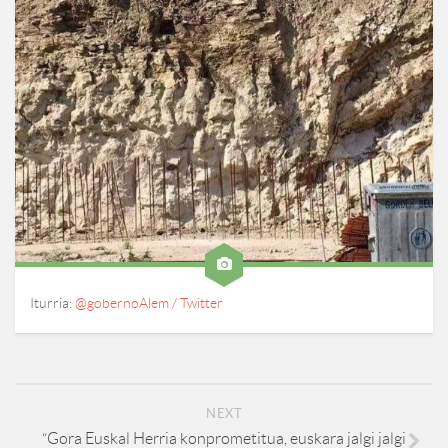
Iturria:
@gobernoAlem / Twitter
NEXT
“Gora Euskal Herria konprometitua, euskara jalgi jalgi