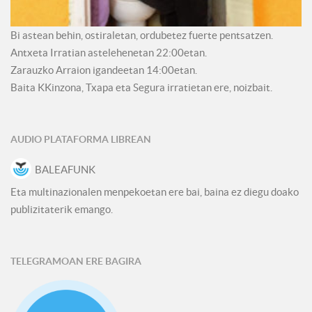
Bi astean behin, ostiraletan, ordubetez fuerte pentsatzen.
Antxeta Irratian astelehenetan 22:00etan.
Zarauzko Arraion igandeetan 14:00etan.
Baita KKinzona, Txapa eta Segura irratietan ere, noizbait.
AUDIO PLATAFORMA LIBREAN
BALEAFUNK
Eta multinazionalen menpekoetan ere bai, baina ez diegu doako
publizitaterik emango.
TELEGRAMOAN ERE BAGIRA