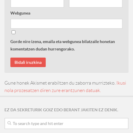
Webgunea
Gorde nire izena, emaila eta webgunea bilatzaile honetan
komentatzen dudan hurrengorako.
Gune honek Akismet erabiltzen du zaborra murrizteko.
Ikusi
nola prozesatzen diren zure erantzunen datuak.
EZ DA SEKRETURIK GOIZ EDO BERANT JAKITEN EZ DENIK.