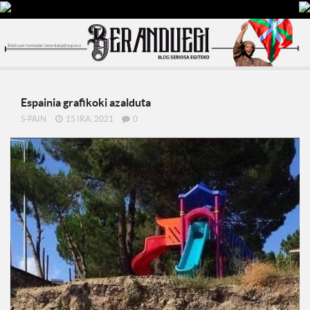
Espainia grafikoki azalduta
S-PAIN
15 IRA, 2021
0