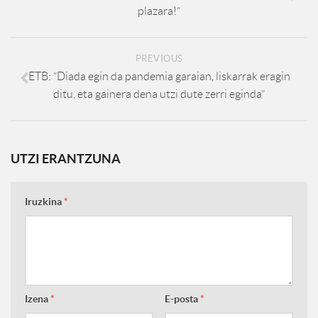
plazara!”
PREVIOUS
ETB: “Diada egin da pandemia garaian, liskarrak eragin
ditu, eta gainera dena utzi dute zerri eginda”
UTZI ERANTZUNA
Iruzkina
*
Izena
*
E-posta
*