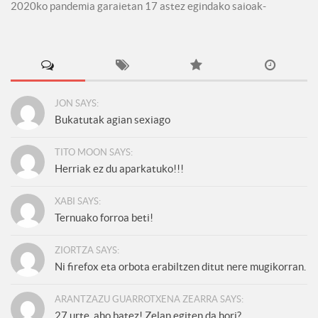
2020ko pandemia garaietan 17 astez egindako saioak-
JON SAYS:
Bukatutak agian sexiago
TITO MOON SAYS:
Herriak ez du aparkatuko!!!
XABI SAYS:
Ternuako forroa beti!
ZIORTZA SAYS:
Ni firefox eta orbota erabiltzen ditut nere mugikorran.
ARANTZAZU GUARROTXENA ZEARRA SAYS:
27 urte, aho batez! Zelan egiten da hori?