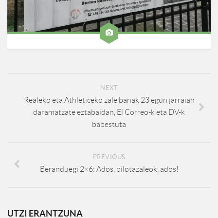
NEXT
Realeko eta Athleticeko zale banak 23 egun jarraian
daramatzate eztabaidan, El Correo-k eta DV-k
babestuta
PREVIOUS
Beranduegi 2×6: Ados, pilotazaleok, ados!
UTZI ERANTZUNA