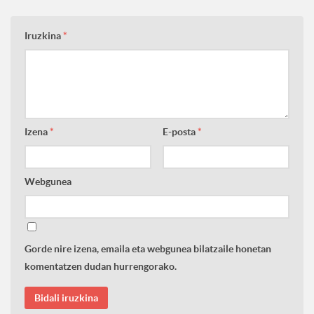
Iruzkina
*
Izena
*
E-posta
*
Webgunea
Gorde nire izena, emaila eta webgunea bilatzaile honetan
komentatzen dudan hurrengorako.