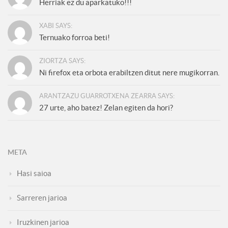
Herriak ez du aparkatuko!!!
XABI SAYS:
Ternuako forroa beti!
ZIORTZA SAYS:
Ni firefox eta orbota erabiltzen ditut nere mugikorran.
ARANTZAZU GUARROTXENA ZEARRA SAYS:
27 urte, aho batez! Zelan egiten da hori?
META
Hasi saioa
Sarreren jarioa
Iruzkinen jarioa