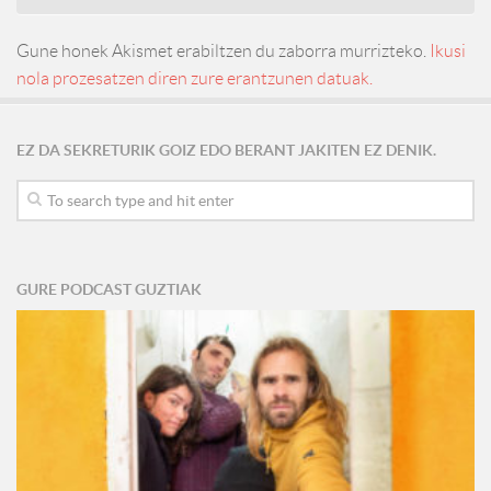
Gune honek Akismet erabiltzen du zaborra murrizteko.
Ikusi
nola prozesatzen diren zure erantzunen datuak.
EZ DA SEKRETURIK GOIZ EDO BERANT JAKITEN EZ DENIK.
GURE PODCAST GUZTIAK