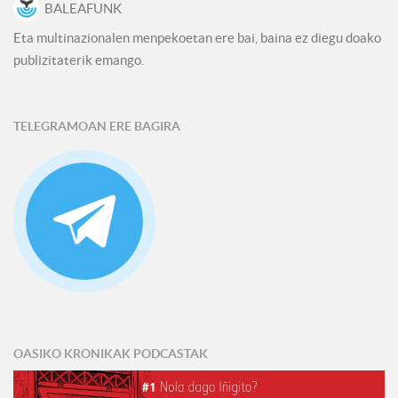
BALEAFUNK
Eta multinazionalen menpekoetan ere bai, baina ez diegu doako
publizitaterik emango.
TELEGRAMOAN ERE BAGIRA
OASIKO KRONIKAK PODCASTAK