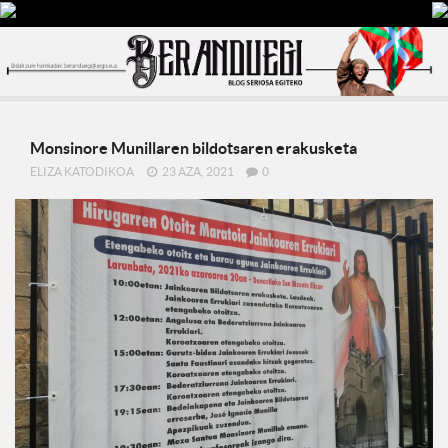
Monsinore Munillaren bildotsaren erakusketa
ELIZA KATODIKOA
23 AZA, 2021
0