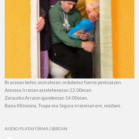
Bi astean behin, ostiraletan, ordubetez fuerte pentsatzen.
Antxeta Irratian astelehenetan 22:00etan.
Zarauzko Arraion igandeetan 14:00etan.
Baita KKinzona, Txapa eta Segura irratietan ere, noizbait.
AUDIO PLATAFORMA LIBREAN