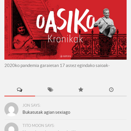
2020ko pandemia garaietan 17 astez egindako saioak-
JON SAYS:
Bukatutak agian sexiago
TITO MOON SAYS: