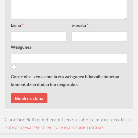
Izena
*
E-posta
*
Webgunea
Gorde nire izena, emaila eta webgunea bilatzaile honetan
komentatzen dudan hurrengorako.
Gune honek Akismet erabiltzen du zaborra murrizteko.
Ikusi
nola prozesatzen diren zure erantzunen datuak.