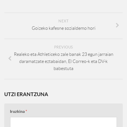
NEXT
Goizeko kafesne sozialdemo hori
PREVIOUS
Realeko eta Athleticeko zale banak 23 egun jarraian
daramatzate eztabaidan, El Correo-k eta DV-k
babestuta
UTZI ERANTZUNA
Iruzkina
*