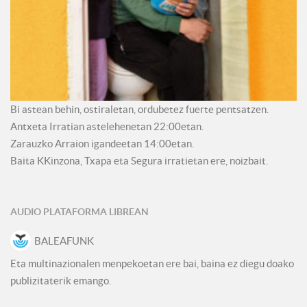
Bi astean behin, ostiraletan, ordubetez fuerte pentsatzen.
Antxeta Irratian astelehenetan 22:00etan.
Zarauzko Arraion igandeetan 14:00etan.
Baita KKinzona, Txapa eta Segura irratietan ere, noizbait.
AUDIO PLATAFORMA LIBREAN
BALEAFUNK
Eta multinazionalen menpekoetan ere bai, baina ez diegu doako
publizitaterik emango.