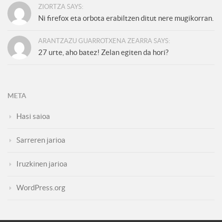
ZIORTZA SAYS:
Ni firefox eta orbota erabiltzen ditut nere mugikorran.
ARANTZAZU GUARROTXENA ZEARRA SAYS:
27 urte, aho batez! Zelan egiten da hori?
META
Hasi saioa
Sarreren jarioa
Iruzkinen jarioa
WordPress.org