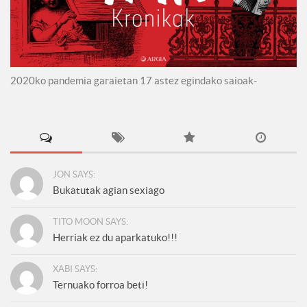
2020ko pandemia garaietan 17 astez egindako saioak-
JON SAYS:
Bukatutak agian sexiago
TITO MOON SAYS:
Herriak ez du aparkatuko!!!
XABI SAYS:
Ternuako forroa beti!