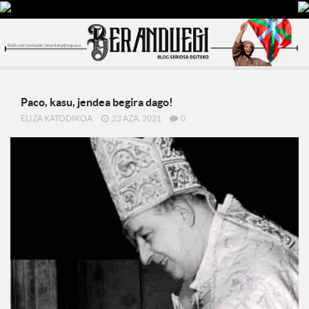
Paco, kasu, jendea begira dago!
ELIZA KATODIKOA
23 AZA, 2021
0