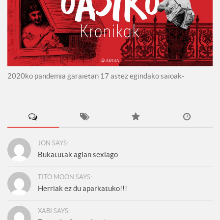
2020ko pandemia garaietan 17 astez egindako saioak-
JON SAYS:
Bukatutak agian sexiago
TITO MOON SAYS:
Herriak ez du aparkatuko!!!
XABI SAYS: