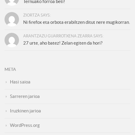
Ternuako forroa beti!
ZIORTZA SAYS:
Ni firefox eta orbota erabiltzen ditut nere mugikorran.
ARANTZAZU GUARROTXENA ZEARRA SAYS:
27 urte, aho batez! Zelan egiten da hori?
META
Hasi saioa
Sarreren jarioa
Iruzkinen jarioa
WordPress.org