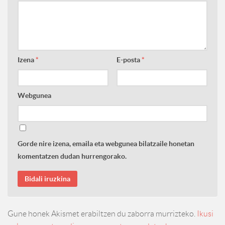
Izena
*
E-posta
*
Webgunea
Gorde nire izena, emaila eta webgunea bilatzaile honetan
komentatzen dudan hurrengorako.
Gune honek Akismet erabiltzen du zaborra murrizteko.
Ikusi