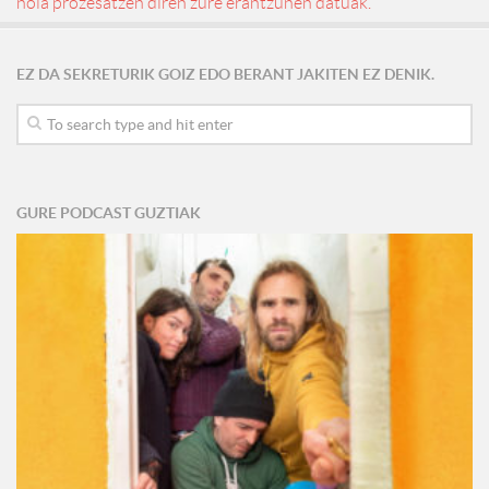
nola prozesatzen diren zure erantzunen datuak.
EZ DA SEKRETURIK GOIZ EDO BERANT JAKITEN EZ DENIK.
GURE PODCAST GUZTIAK