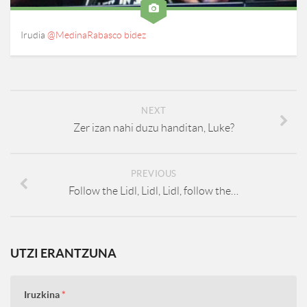
Irudia
@MedinaRabasco bidez
NEXT
Zer izan nahi duzu handitan, Luke?
PREVIOUS
Follow the Lidl, Lidl, Lidl, follow the…
UTZI ERANTZUNA
Iruzkina
*