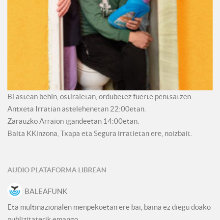
Bi astean behin, ostiraletan, ordubetez fuerte pentsatzen.
Antxeta Irratian astelehenetan 22:00etan.
Zarauzko Arraion igandeetan 14:00etan.
Baita KKinzona, Txapa eta Segura irratietan ere, noizbait.
AUDIO PLATAFORMA LIBREAN
BALEAFUNK
Eta multinazionalen menpekoetan ere bai, baina ez diegu doako
publizitaterik emango.