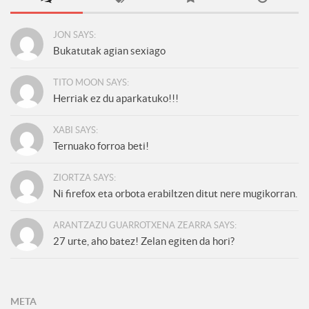
JON SAYS:
Bukatutak agian sexiago
TITO MOON SAYS:
Herriak ez du aparkatuko!!!
XABI SAYS:
Ternuako forroa beti!
ZIORTZA SAYS:
Ni firefox eta orbota erabiltzen ditut nere mugikorran.
ARANTZAZU GUARROTXENA ZEARRA SAYS:
27 urte, aho batez! Zelan egiten da hori?
META