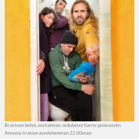
Bi astean behin, ostiraletan, ordubetez fuerte pentsatzen.
Antxeta Irratian astelehenetan 22:00etan.