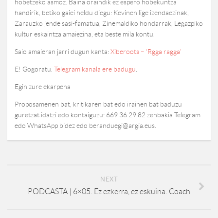
hobetzeko asmoz. Baina oraindik ez espero hobekuntza
handirik, betiko gaiei heldu diegu: Kevinen lige izendaezinak,
Zarauzko jende sasi-famatua, Zinemaldiko hondarrak, Legazpiko
kultur eskaintza amaiezina, eta beste mila kontu.
Saio amaieran jarri dugun kanta:
Xiberoots – ‘Rgga ragga’
E! Gogoratu.
Telegram kanala ere badugu
.
Egin zure ekarpena
Proposamenen bat, kritikaren bat edo irainen bat baduzu
guretzat idatzi edo kontaiguzu: 669 36 29 82 zenbakia Telegram
edo WhatsApp bidez edo beranduegi@argia.eus.
NEXT
PODCASTA | 6×05: Ez ezkerra, ez eskuina: Coach