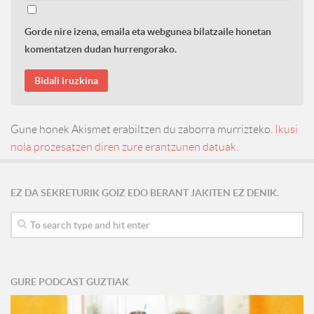
Gorde nire izena, emaila eta webgunea bilatzaile honetan
komentatzen dudan hurrengorako.
Gune honek Akismet erabiltzen du zaborra murrizteko.
Ikusi
nola prozesatzen diren zure erantzunen datuak.
EZ DA SEKRETURIK GOIZ EDO BERANT JAKITEN EZ DENIK.
GURE PODCAST GUZTIAK