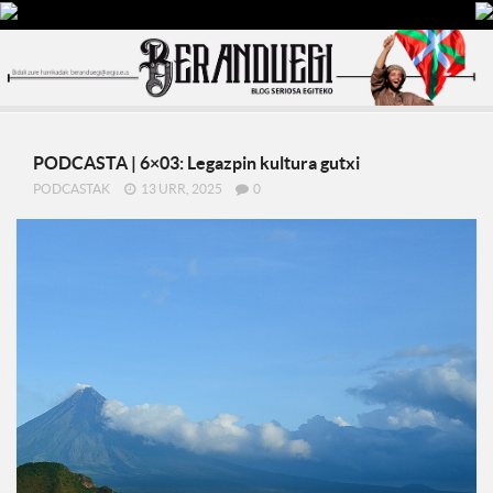
PODCASTA | 6×03: Legazpin kultura gutxi
PODCASTAK
13 URR, 2025
0