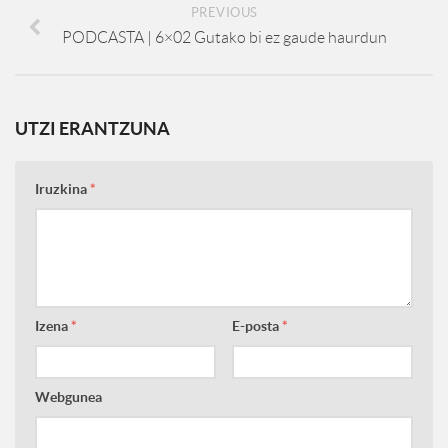
PREVIOUS
PODCASTA | 6×02 Gutako bi ez gaude haurdun
UTZI ERANTZUNA
Iruzkina
*
Izena
*
E-posta
*
Webgunea