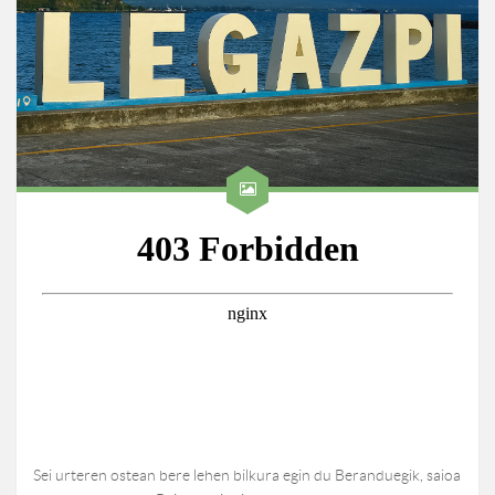
Sei urteren ostean bere lehen bilkura egin du Beranduegik, saioa