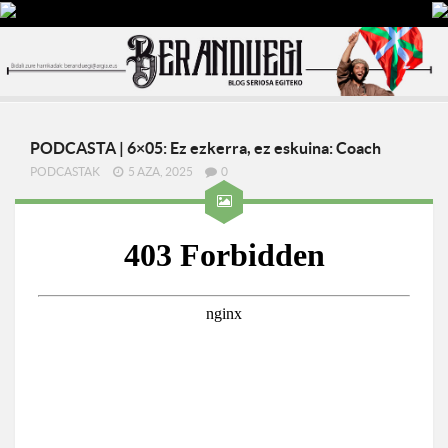
PODCASTA | 6×05: Ez ezkerra, ez eskuina: Coach
PODCASTAK
5 AZA, 2025
0