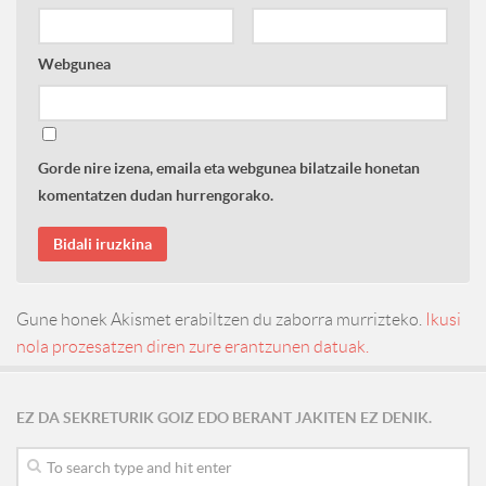
Webgunea
Gorde nire izena, emaila eta webgunea bilatzaile honetan
komentatzen dudan hurrengorako.
Gune honek Akismet erabiltzen du zaborra murrizteko.
Ikusi
nola prozesatzen diren zure erantzunen datuak.
EZ DA SEKRETURIK GOIZ EDO BERANT JAKITEN EZ DENIK.