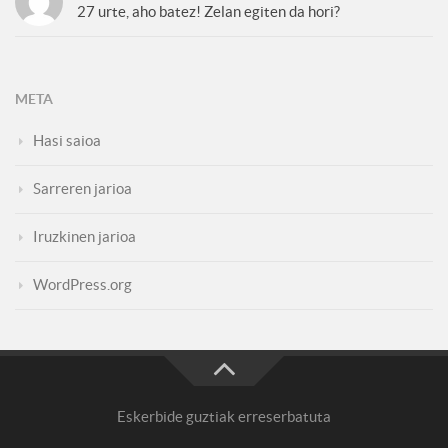
27 urte, aho batez! Zelan egiten da hori?
META
Hasi saioa
Sarreren jarioa
Iruzkinen jarioa
WordPress.org
Eskerbide guztiak erreserbatuta