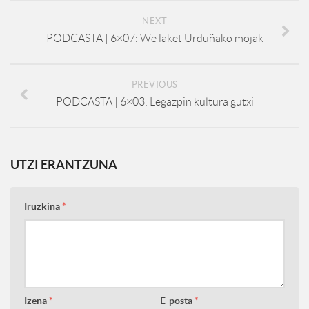
NEXT
PODCASTA | 6×07: We laket Urduñako mojak
PREVIOUS
PODCASTA | 6×03: Legazpin kultura gutxi
UTZI ERANTZUNA
Iruzkina
*
Izena
*
E-posta
*