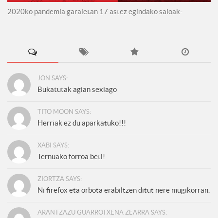
2020ko pandemia garaietan 17 astez egindako saioak-
JON SAYS:
Bukatutak agian sexiago
TITO MOON SAYS:
Herriak ez du aparkatuko!!!
XABI SAYS:
Ternuako forroa beti!
ZIORTZA SAYS:
Ni firefox eta orbota erabiltzen ditut nere mugikorran.
ARANTZAZU GUARROTXENA ZEARRA SAYS: