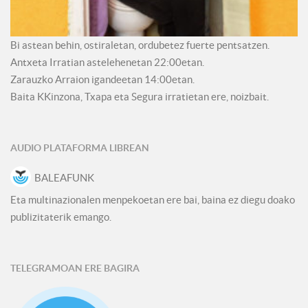
Bi astean behin, ostiraletan, ordubetez fuerte pentsatzen.
Antxeta Irratian astelehenetan 22:00etan.
Zarauzko Arraion igandeetan 14:00etan.
Baita KKinzona, Txapa eta Segura irratietan ere, noizbait.
AUDIO PLATAFORMA LIBREAN
BALEAFUNK
Eta multinazionalen menpekoetan ere bai, baina ez diegu doako
publizitaterik emango.
TELEGRAMOAN ERE BAGIRA