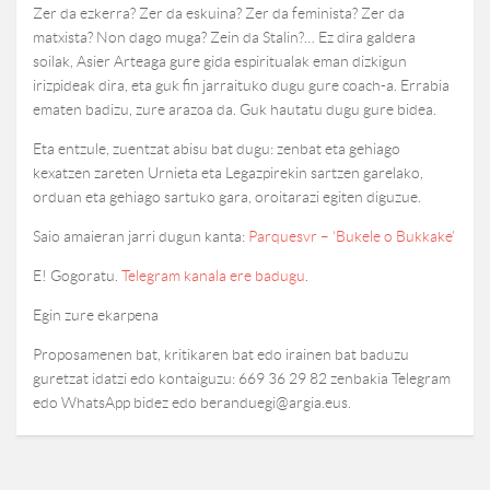
Zer da ezkerra? Zer da eskuina? Zer da feminista? Zer da
matxista? Non dago muga? Zein da Stalin?… Ez dira galdera
soilak, Asier Arteaga gure gida espiritualak eman dizkigun
irizpideak dira, eta guk fin jarraituko dugu gure coach-a. Errabia
ematen badizu, zure arazoa da. Guk hautatu dugu gure bidea.
Eta entzule, zuentzat abisu bat dugu: zenbat eta gehiago
kexatzen zareten Urnieta eta Legazpirekin sartzen garelako,
orduan eta gehiago sartuko gara, oroitarazi egiten diguzue.
Saio amaieran jarri dugun kanta:
Parquesvr – ‘Bukele o Bukkake’
E! Gogoratu.
Telegram kanala ere badugu
.
Egin zure ekarpena
Proposamenen bat, kritikaren bat edo irainen bat baduzu
guretzat idatzi edo kontaiguzu: 669 36 29 82 zenbakia Telegram
edo WhatsApp bidez edo beranduegi@argia.eus.