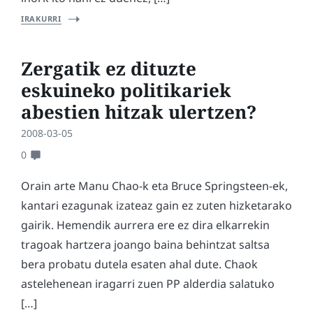
IRAKURRI
Zergatik ez dituzte
eskuineko politikariek
abestien hitzak ulertzen?
2008-03-05
0
Orain arte Manu Chao-k eta Bruce Springsteen-ek,
kantari ezagunak izateaz gain ez zuten hizketarako
gairik. Hemendik aurrera ere ez dira elkarrekin
tragoak hartzera joango baina behintzat saltsa
bera probatu dutela esaten ahal dute. Chaok
astelehenean iragarri zuen PP alderdia salatuko
[…]