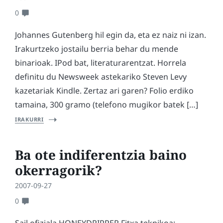
0
Johannes Gutenberg hil egin da, eta ez naiz ni izan.
Irakurtzeko jostailu berria behar du mende
binarioak. IPod bat, literaturarentzat. Horrela
definitu du Newsweek astekariko Steven Levy
kazetariak Kindle. Zertaz ari garen? Folio erdiko
tamaina, 300 gramo (telefono mugikor batek […]
IRAKURRI
Ba ote indiferentzia baino
okerragorik?
2007-09-27
0