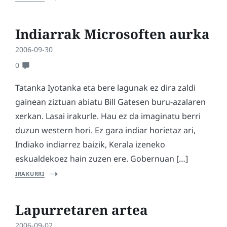
Indiarrak Microsoften aurka
2006-09-30
0
Tatanka Iyotanka eta bere lagunak ez dira zaldi
gainean ziztuan abiatu Bill Gatesen buru-azalaren
xerkan. Lasai irakurle. Hau ez da imaginatu berri
duzun western hori. Ez gara indiar horietaz ari,
Indiako indiarrez baizik, Kerala izeneko
eskualdekoez hain zuzen ere. Gobernuan […]
IRAKURRI
Lapurretaren artea
2006-09-02