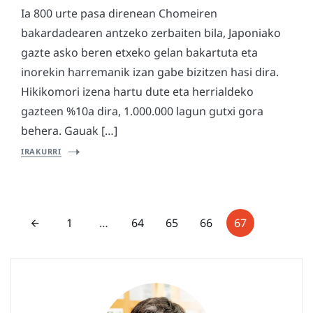
Ia 800 urte pasa direnean Chomeiren
bakardadearen antzeko zerbaiten bila, Japoniako
gazte asko beren etxeko gelan bakartuta eta
inorekin harremanik izan gabe bizitzen hasi dira.
Hikikomori izena hartu dute eta herrialdeko
gazteen %10a dira, 1.000.000 lagun gutxi gora
behera. Gauak […]
IRAKURRI
1
…
64
65
66
67