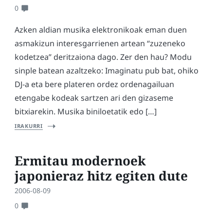
0
Azken aldian musika elektronikoak eman duen
asmakizun interesgarrienen artean “zuzeneko
kodetzea” deritzaiona dago. Zer den hau? Modu
sinple batean azaltzeko: Imaginatu pub bat, ohiko
DJ-a eta bere plateren ordez ordenagailuan
etengabe kodeak sartzen ari den gizaseme
bitxiarekin. Musika biniloetatik edo […]
IRAKURRI
Ermitau modernoek
japonieraz hitz egiten dute
2006-08-09
0