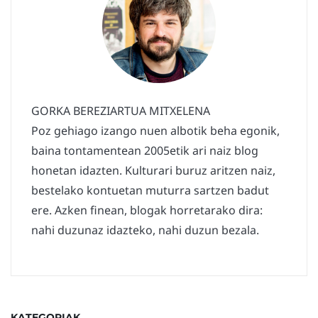
GORKA BEREZIARTUA MITXELENA
Poz gehiago izango nuen albotik beha egonik,
baina tontamentean 2005etik ari naiz blog
honetan idazten. Kulturari buruz aritzen naiz,
bestelako kontuetan muturra sartzen badut
ere. Azken finean, blogak horretarako dira:
nahi duzunaz idazteko, nahi duzun bezala.
KATEGORIAK