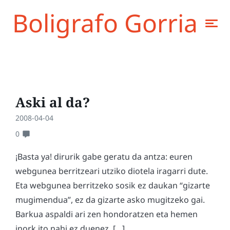
Boligrafo Gorria
Aski al da?
2008-04-04
0
¡Basta ya! dirurik gabe geratu da antza: euren
webgunea berritzeari utziko diotela iragarri dute.
Eta webgunea berritzeko sosik ez daukan “gizarte
mugimendua”, ez da gizarte asko mugitzeko gai.
Barkua aspaldi ari zen hondoratzen eta hemen
inork ito nahi ez duenez, […]