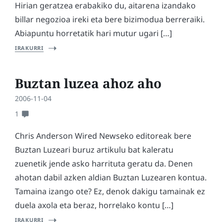
Hirian geratzea erabakiko du, aitarena izandako
billar negozioa ireki eta bere bizimodua berreraiki.
Abiapuntu horretatik hari mutur ugari […]
IRAKURRI
Buztan luzea ahoz aho
2006-11-04
1
Chris Anderson Wired Newseko editoreak bere
Buztan Luzeari buruz artikulu bat kaleratu
zuenetik jende asko harrituta geratu da. Denen
ahotan dabil azken aldian Buztan Luzearen kontua.
Tamaina izango ote? Ez, denok dakigu tamainak ez
duela axola eta beraz, horrelako kontu […]
IRAKURRI