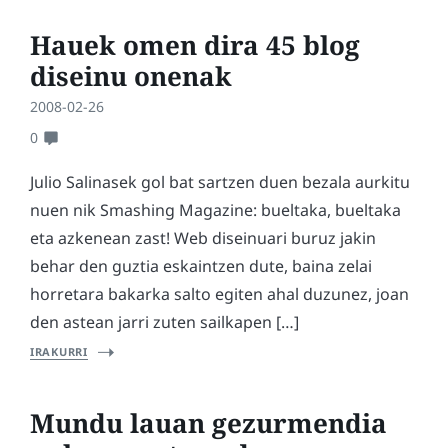
Hauek omen dira 45 blog
diseinu onenak
2008-02-26
0
Julio Salinasek gol bat sartzen duen bezala aurkitu
nuen nik Smashing Magazine: bueltaka, bueltaka
eta azkenean zast! Web diseinuari buruz jakin
behar den guztia eskaintzen dute, baina zelai
horretara bakarka salto egiten ahal duzunez, joan
den astean jarri zuten sailkapen […]
IRAKURRI
Mundu lauan gezurmendia