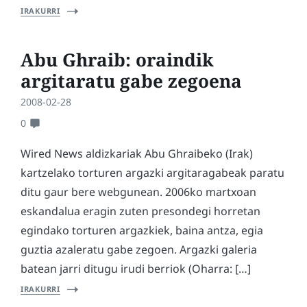
IRAKURRI
Abu Ghraib: oraindik
argitaratu gabe zegoena
2008-02-28
0
Wired News aldizkariak Abu Ghraibeko (Irak)
kartzelako torturen argazki argitaragabeak paratu
ditu gaur bere webgunean. 2006ko martxoan
eskandalua eragin zuten presondegi horretan
egindako torturen argazkiek, baina antza, egia
guztia azaleratu gabe zegoen. Argazki galeria
batean jarri ditugu irudi berriok (Oharra: […]
IRAKURRI