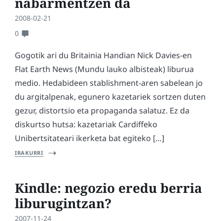
nabarmentzen da
2008-02-21
0
Gogotik ari du Britainia Handian Nick Davies-en
Flat Earth News (Mundu lauko albisteak) liburua
medio. Hedabideen stablishment-aren sabelean jo
du argitalpenak, egunero kazetariek sortzen duten
gezur, distortsio eta propaganda salatuz. Ez da
diskurtso hutsa: kazetariak Cardiffeko
Unibertsitateari ikerketa bat egiteko […]
IRAKURRI
Kindle: negozio eredu berria
liburugintzan?
2007-11-24