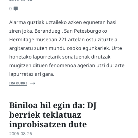
0
Alarma guztiak uztaileko azken egunetan hasi
ziren joka. Beranduegi. San Petesburgoko
Hermitage museoan 221 artelan ostu zituztela
argitaratu zuten mundu osoko egunkariek. Urte
honetako lapurretarik sonatuenak dirutzak
mugitzen dituen fenomenoa agerian utzi du: arte
lapurretaz ari gara.
IRAKURRI
Biniloa hil egin da: DJ
berriek teklatuaz
inprobisatzen dute
2006-08-26