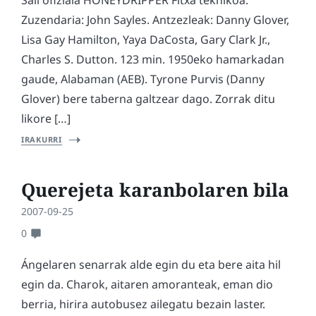
Sail ofiziala HONEYDRIPPER Fitxa teknikoa:
Zuzendaria: John Sayles. Antzezleak: Danny Glover,
Lisa Gay Hamilton, Yaya DaCosta, Gary Clark Jr.,
Charles S. Dutton. 123 min. 1950eko hamarkadan
gaude, Alabaman (AEB). Tyrone Purvis (Danny
Glover) bere taberna galtzear dago. Zorrak ditu
likore […]
IRAKURRI
Querejeta karanbolaren bila
2007-09-25
0
Ángelaren senarrak alde egin du eta bere aita hil
egin da. Charok, aitaren amoranteak, eman dio
berria, hirira autobusez ailegatu bezain laster.