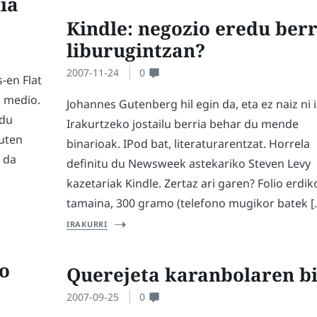
ia
Kindle: negozio eredu berr
liburugintzan?
2007-11-24
0
-en Flat
a medio.
Johannes Gutenberg hil egin da, eta ez naiz ni 
 du
Irakurtzeko jostailu berria behar du mende
duten
binarioak. IPod bat, literaturarentzat. Horrela
z da
definitu du Newsweek astekariko Steven Levy
kazetariak Kindle. Zertaz ari garen? Folio erdik
tamaina, 300 gramo (telefono mugikor batek [
IRAKURRI
no
Querejeta karanbolaren bi
2007-09-25
0