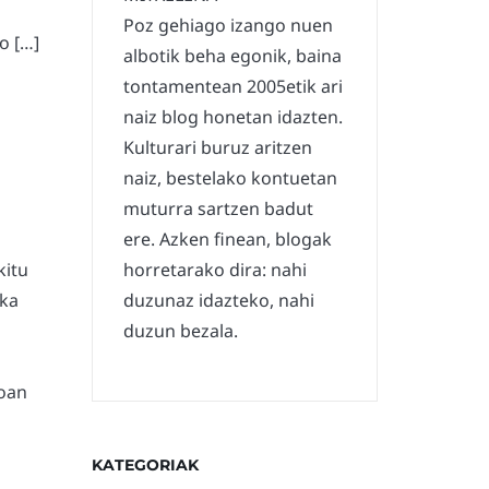
Poz gehiago izango nuen
o […]
albotik beha egonik, baina
tontamentean 2005etik ari
naiz blog honetan idazten.
Kulturari buruz aritzen
naiz, bestelako kontuetan
muturra sartzen badut
ere. Azken finean, blogak
kitu
horretarako dira: nahi
aka
duzunaz idazteko, nahi
duzun bezala.
joan
KATEGORIAK