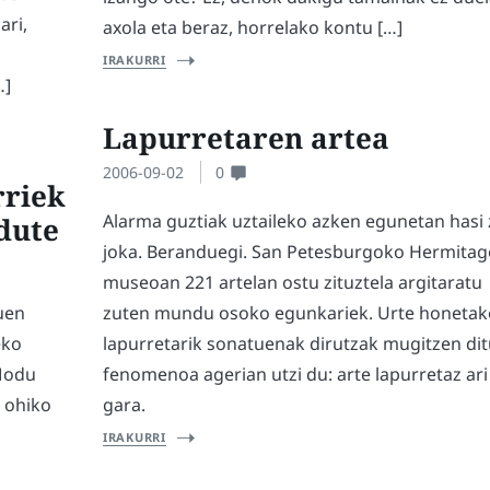
ari,
axola eta beraz, horrelako kontu […]
IRAKURRI
…]
Lapurretaren artea
2006-09-02
0
rriek
Alarma guztiak uztaileko azken egunetan hasi 
dute
joka. Beranduegi. San Petesburgoko Hermitag
museoan 221 artelan ostu zituztela argitaratu
uen
zuten mundu osoko egunkariek. Urte honetak
eko
lapurretarik sonatuenak dirutzak mugitzen di
 Modu
fenomenoa agerian utzi du: arte lapurretaz ari
, ohiko
gara.
IRAKURRI