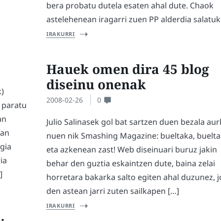
bera probatu dutela esaten ahal dute. Chaok
astelehenean iragarri zuen PP alderdia salatuk
IRAKURRI
Hauek omen dira 45 blog
diseinu onenak
k)
2008-02-26
0
 paratu
an
Julio Salinasek gol bat sartzen duen bezala aur
tan
nuen nik Smashing Magazine: bueltaka, buelt
gia
eta azkenean zast! Web diseinuari buruz jakin
ia
behar den guztia eskaintzen dute, baina zelai
]
horretara bakarka salto egiten ahal duzunez, 
den astean jarri zuten sailkapen […]
IRAKURRI