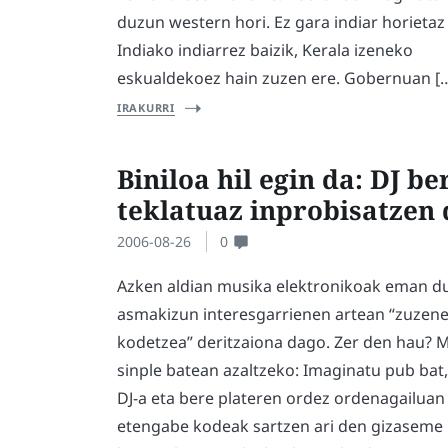
duzun western hori. Ez gara indiar horietaz 
Indiako indiarrez baizik, Kerala izeneko
eskualdekoez hain zuzen ere. Gobernuan [
IRAKURRI
Biniloa hil egin da: DJ be
teklatuaz inprobisatzen 
2006-08-26
0
Azken aldian musika elektronikoak eman d
asmakizun interesgarrienen artean “zuzen
kodetzea” deritzaiona dago. Zer den hau?
sinple batean azaltzeko: Imaginatu pub bat
DJ-a eta bere plateren ordez ordenagailuan
etengabe kodeak sartzen ari den gizaseme