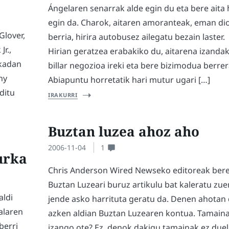
Ángelaren senarrak alde egin du eta bere aita h
egin da. Charok, aitaren amoranteak, eman di
Glover,
berria, hirira autobusez ailegatu bezain laster.
r.,
Hirian geratzea erabakiko du, aitarena izanda
rkadan
billar negozioa ireki eta bere bizimodua berrera
ny
Abiapuntu horretatik hari mutur ugari […]
ditu
IRAKURRI
Buztan luzea ahoz aho
2006-11-04
1
urka
Chris Anderson Wired Newseko editoreak ber
Buztan Luzeari buruz artikulu bat kaleratu zue
aldi
jende asko harrituta geratu da. Denen ahotan 
alaren
azken aldian Buztan Luzearen kontua. Tamain
berri
izango ote? Ez, denok dakigu tamainak ez due