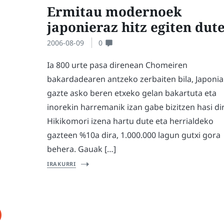
Ermitau modernoek
japonieraz hitz egiten dut
2006-08-09
0
Ia 800 urte pasa direnean Chomeiren
bakardadearen antzeko zerbaiten bila, Japoni
gazte asko beren etxeko gelan bakartuta eta
inorekin harremanik izan gabe bizitzen hasi dir
Hikikomori izena hartu dute eta herrialdeko
gazteen %10a dira, 1.000.000 lagun gutxi gora
behera. Gauak […]
IRAKURRI