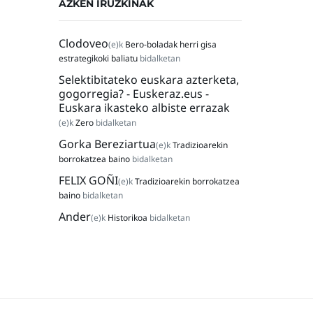
AZKEN IRUZKINAK
Clodoveo
(e)k
Bero-boladak herri gisa
estrategikoki baliatu
bidalketan
Selektibitateko euskara azterketa,
gogorregia? - Euskeraz.eus -
Euskara ikasteko albiste errazak
(e)k
Zero
bidalketan
Gorka Bereziartua
(e)k
Tradizioarekin
borrokatzea baino
bidalketan
FELIX GOÑI
(e)k
Tradizioarekin borrokatzea
baino
bidalketan
Ander
(e)k
Historikoa
bidalketan