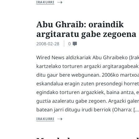
IRAKURRI
Abu Ghraib: oraindik
argitaratu gabe zegoena
2008-02-28
0
Wired News aldizkariak Abu Ghraibeko (Ira
kartzelako torturen argazki argitaragabeak
ditu gaur bere webgunean. 2006ko martxo
eskandalua eragin zuten presondegi horre
egindako torturen argazkiek, baina antza, e
guztia azaleratu gabe zegoen. Argazki galer
batean jarri ditugu irudi berriok (Oharra: […
IRAKURRI