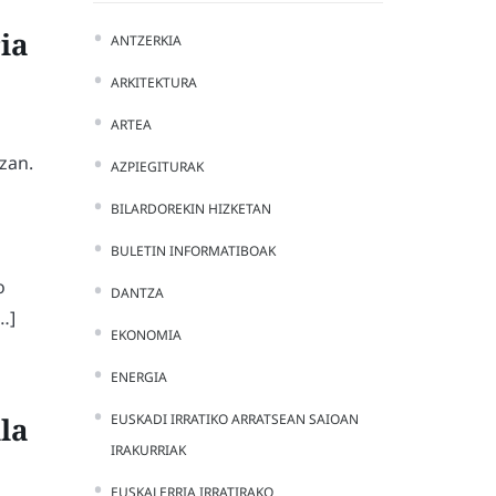
ia
ANTZERKIA
ARKITEKTURA
ARTEA
izan.
AZPIEGITURAK
BILARDOREKIN HIZKETAN
BULETIN INFORMATIBOAK
o
DANTZA
…]
EKONOMIA
ENERGIA
la
EUSKADI IRRATIKO ARRATSEAN SAIOAN
IRAKURRIAK
EUSKALERRIA IRRATIRAKO