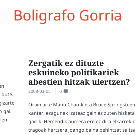
Boligrafo Gorria
Zergatik ez dituzte
eskuineko politikariek
abestien hitzak ulertzen?
en
2008-03-05
0
 dute.
gizarte
Orain arte Manu Chao-k eta Bruce Springsteen
 gai.
kantari ezagunak izateaz gain ez zuten hizket
men
gairik. Hemendik aurrera ere ez dira elkarreki
tragoak hartzera joango baina behintzat salts