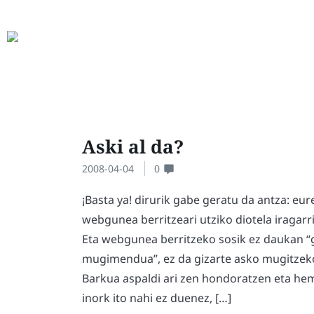
Aski al da?
2008-04-04
0
¡Basta ya! dirurik gabe geratu da antza: eur
webgunea berritzeari utziko diotela iragarri
Eta webgunea berritzeko sosik ez daukan “
mugimendua”, ez da gizarte asko mugitzeko
Barkua aspaldi ari zen hondoratzen eta he
inork ito nahi ez duenez, […]