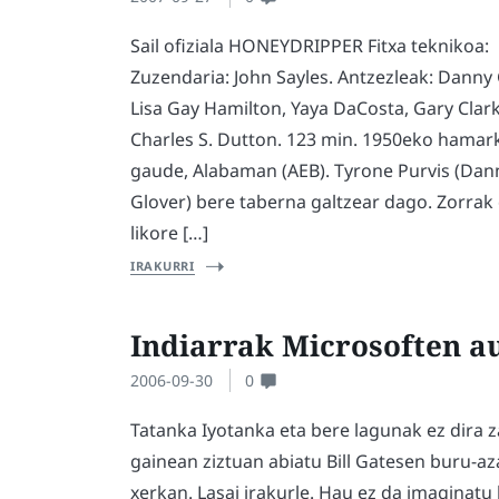
Sail ofiziala HONEYDRIPPER Fitxa teknikoa:
Zuzendaria: John Sayles. Antzezleak: Danny 
Lisa Gay Hamilton, Yaya DaCosta, Gary Clark J
Charles S. Dutton. 123 min. 1950eko hama
gaude, Alabaman (AEB). Tyrone Purvis (Dan
Glover) bere taberna galtzear dago. Zorrak 
likore […]
IRAKURRI
Indiarrak Microsoften a
2006-09-30
0
Tatanka Iyotanka eta bere lagunak ez dira z
gainean ziztuan abiatu Bill Gatesen buru-az
xerkan. Lasai irakurle. Hau ez da imaginatu 