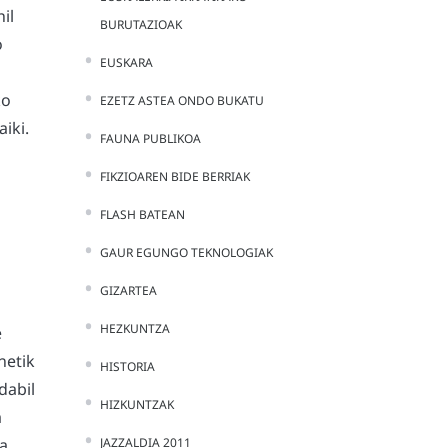
il
BURUTAZIOAK
o
EUSKARA
ko
EZETZ ASTEA ONDO BUKATU
iki.
FAUNA PUBLIKOA
FIKZIOAREN BIDE BERRIAK
FLASH BATEAN
GAUR EGUNGO TEKNOLOGIAK
GIZARTEA
HEZKUNTZA
e
netik
HISTORIA
dabil
HIZKUNTZAK
a
la
JAZZALDIA 2011