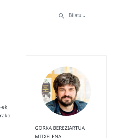
-ek,
arako
n
GORKA BEREZIARTUA
a
MITXELENA