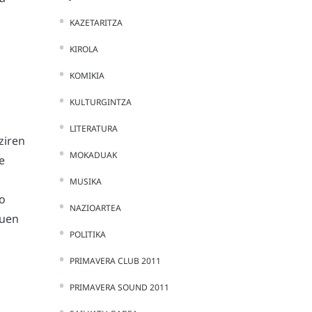
KAZETARITZA
KIROLA
KOMIKIA
KULTURGINTZA
LITERATURA
ziren
MOKADUAK
e
MUSIKA
o
NAZIOARTEA
tuen
POLITIKA
PRIMAVERA CLUB 2011
PRIMAVERA SOUND 2011