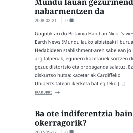
Mundu lauan gezurmend
nabarmentzen da
2008-02-21
0
Gogotik ari du Britainia Handian Nick Davies
Earth News (Mundu lauko albisteak) liburu
Hedabideen stablishment-aren sabelean jo
argitalpenak, egunero kazetariek sortzen 
gezur, distortsio eta propaganda salatuz. E
diskurtso hutsa: kazetariak Cardiffeko
Unibertsitateari ikerketa bat egiteko […]
IRAKURRI
Ba ote indiferentzia bai
okerragorik?
2007-09-27
0