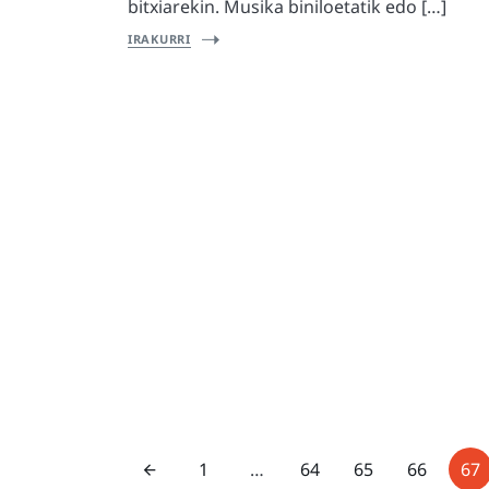
bitxiarekin. Musika biniloetatik edo […]
IRAKURRI
1
…
64
65
66
67