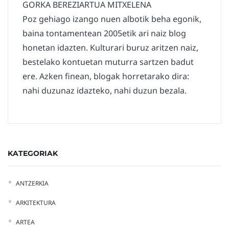
GORKA BEREZIARTUA MITXELENA
Poz gehiago izango nuen albotik beha egonik,
baina tontamentean 2005etik ari naiz blog
honetan idazten. Kulturari buruz aritzen naiz,
bestelako kontuetan muturra sartzen badut
ere. Azken finean, blogak horretarako dira:
nahi duzunaz idazteko, nahi duzun bezala.
KATEGORIAK
ANTZERKIA
ARKITEKTURA
ARTEA