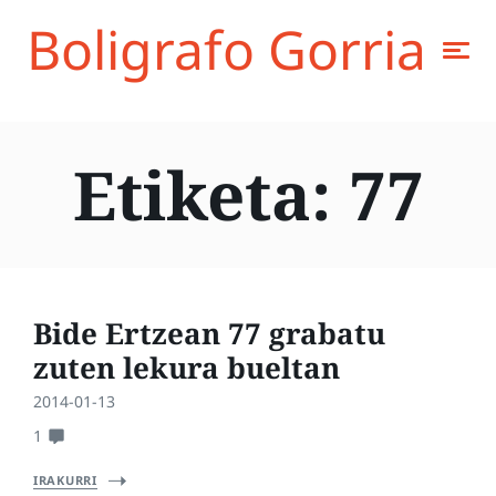
Boligrafo Gorria
Etiketa:
77
Bide Ertzean 77 grabatu
zuten lekura bueltan
2014-01-13
1
IRAKURRI