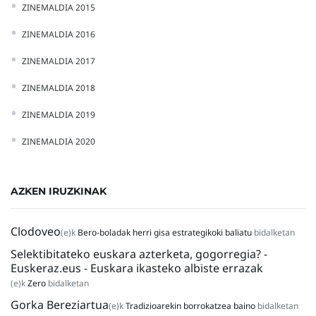
ZINEMALDIA 2015
ZINEMALDIA 2016
ZINEMALDIA 2017
ZINEMALDIA 2018
ZINEMALDIA 2019
ZINEMALDIA 2020
AZKEN IRUZKINAK
Clodoveo
(e)k
Bero-boladak herri gisa estrategikoki baliatu
bidalketan
Selektibitateko euskara azterketa, gogorregia? -
Euskeraz.eus - Euskara ikasteko albiste errazak
(e)k
Zero
bidalketan
Gorka Bereziartua
(e)k
Tradizioarekin borrokatzea baino
bidalketan