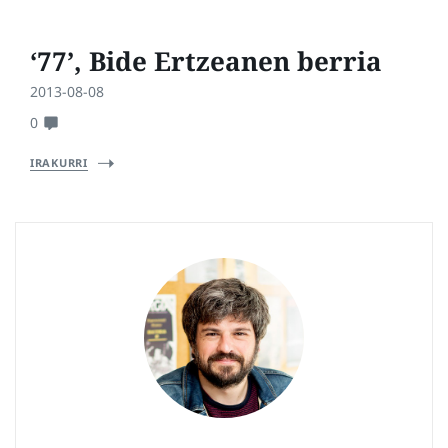
‘77’, Bide Ertzeanen berria
2013-08-08
0
IRAKURRI