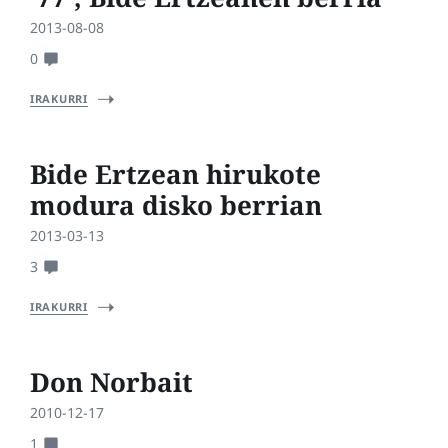
2013-08-08
0
IRAKURRI
Bide Ertzean hirukote
modura disko berrian
2013-03-13
3
IRAKURRI
Don Norbait
2010-12-17
1