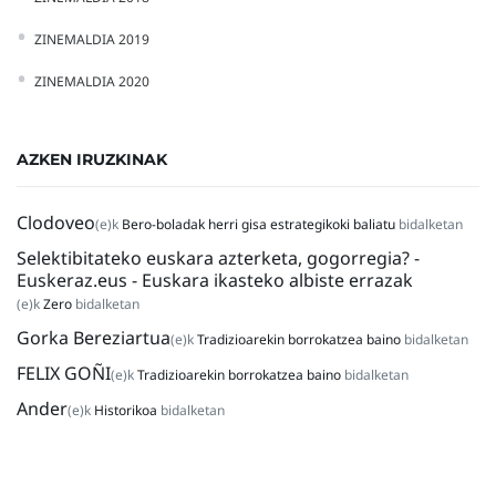
ZINEMALDIA 2019
ZINEMALDIA 2020
AZKEN IRUZKINAK
Clodoveo
(e)k
Bero-boladak herri gisa estrategikoki baliatu
bidalketan
Selektibitateko euskara azterketa, gogorregia? -
Euskeraz.eus - Euskara ikasteko albiste errazak
(e)k
Zero
bidalketan
Gorka Bereziartua
(e)k
Tradizioarekin borrokatzea baino
bidalketan
FELIX GOÑI
(e)k
Tradizioarekin borrokatzea baino
bidalketan
Ander
(e)k
Historikoa
bidalketan