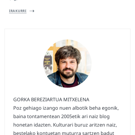
IRAKURRI
GORKA BEREZIARTUA MITXELENA
Poz gehiago izango nuen albotik beha egonik,
baina tontamentean 2005etik ari naiz blog
honetan idazten. Kulturari buruz aritzen naiz,
bestelako kontuetan muturra sartzen badut