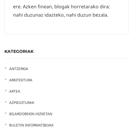
ere. Azken finean, blogak horretarako dira:
nahi duzunaz idazteko, nahi duzun bezala.
KATEGORIAK
ANTZERKIA
ARKITEKTURA
ARTEA
AZPIEGITURAK
BILARDOREKIN HIZKETAN
BULETIN INFORMATIBOAK