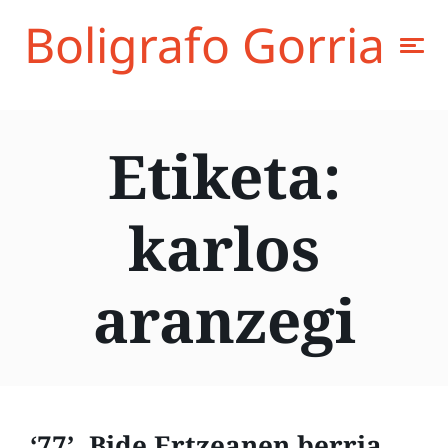
Boligrafo Gorria
Etiketa:
karlos
aranzegi
‘77’, Bide Ertzeanen berria