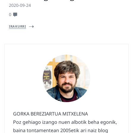
2020-09-24
0
IRAKURRI
GORKA BEREZIARTUA MITXELENA
Poz gehiago izango nuen albotik beha egonik,
baina tontamentean 2005etik ari naiz blog