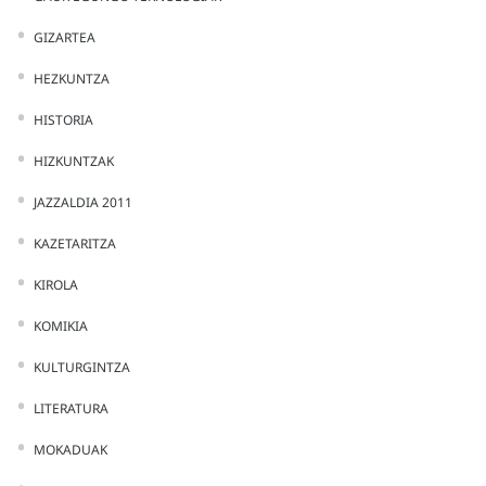
GIZARTEA
HEZKUNTZA
HISTORIA
HIZKUNTZAK
JAZZALDIA 2011
KAZETARITZA
KIROLA
KOMIKIA
KULTURGINTZA
LITERATURA
MOKADUAK