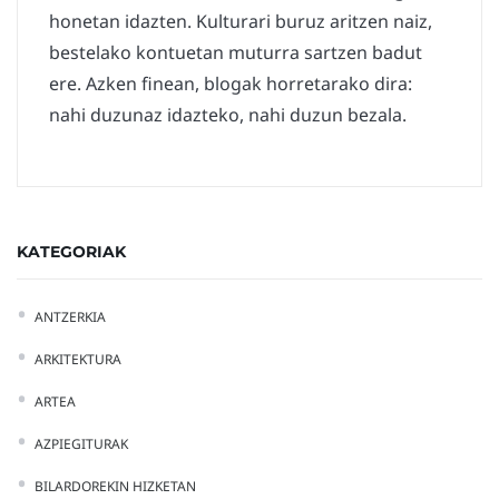
honetan idazten. Kulturari buruz aritzen naiz,
bestelako kontuetan muturra sartzen badut
ere. Azken finean, blogak horretarako dira:
nahi duzunaz idazteko, nahi duzun bezala.
KATEGORIAK
ANTZERKIA
ARKITEKTURA
ARTEA
AZPIEGITURAK
BILARDOREKIN HIZKETAN