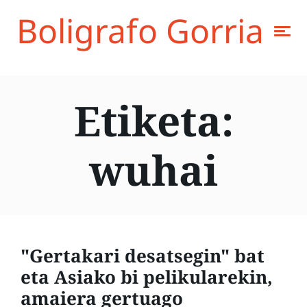
Boligrafo Gorria
Etiketa:
wuhai
"Gertakari desatsegin" bat
eta Asiako bi pelikularekin,
amaiera gertuago