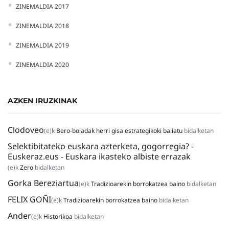
ZINEMALDIA 2017
ZINEMALDIA 2018
ZINEMALDIA 2019
ZINEMALDIA 2020
AZKEN IRUZKINAK
Clodoveo
(e)k
Bero-boladak herri gisa estrategikoki baliatu
bidalketan
Selektibitateko euskara azterketa, gogorregia? -
Euskeraz.eus - Euskara ikasteko albiste errazak
(e)k
Zero
bidalketan
Gorka Bereziartua
(e)k
Tradizioarekin borrokatzea baino
bidalketan
FELIX GOÑI
(e)k
Tradizioarekin borrokatzea baino
bidalketan
Ander
(e)k
Historikoa
bidalketan