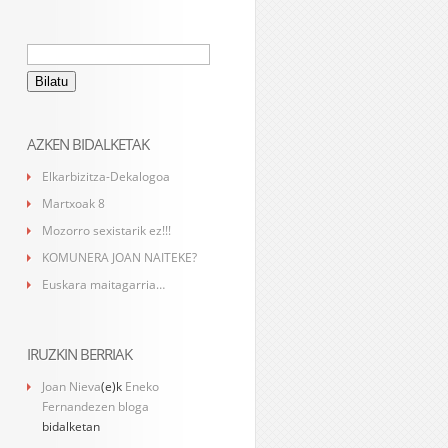
Bilatu:
AZKEN BIDALKETAK
Elkarbizitza-Dekalogoa
Martxoak 8
Mozorro sexistarik ez!!!
KOMUNERA JOAN NAITEKE?
Euskara maitagarria…
IRUZKIN BERRIAK
Joan Nieva
(e)k
Eneko
Fernandezen bloga
bidalketan