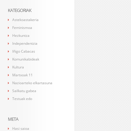
KATEGORIAK
Astekoastakeria
Feminismoa
Hezkuntza
Independentzia
Iñigo Cabacas
Komunikabideak
Kultura
Martxoak 11
Nazioarteko elkartasuna
Sailkatu gabea
Testuak edo
META
Hasi saioa