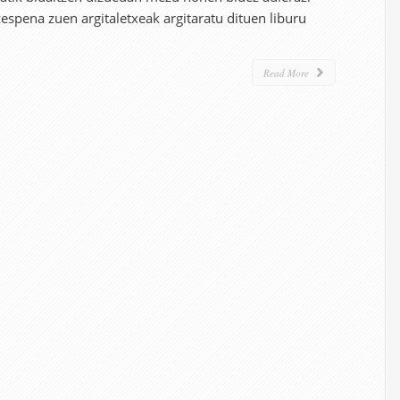
espena zuen argitaletxeak argitaratu dituen liburu
Read More