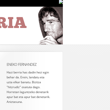
ENEKO FERNANDEZ
Hazi berria has dadin hezi egin
behar da. Erein, landatu eta
uzta elkar banatu. Bizitza
"hitzrudiz" osatuta dago.
Horretan laguntzeko denetarik
apur bat eta apur bat denetarik.
Aniztasuna.