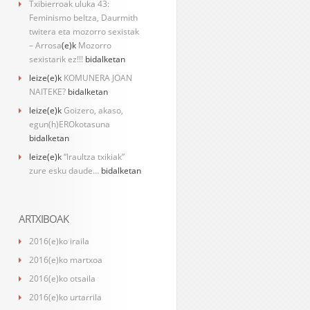
Txibierroak uluka 43:
Feminismo beltza, Daurmith
twitera eta mozorro sexistak
– Arrosa
(e)k
Mozorro
sexistarik ez!!!
bidalketan
leize
(e)k
KOMUNERA JOAN
NAITEKE?
bidalketan
leize
(e)k
Goizero, akaso,
egun(h)EROkotasuna
bidalketan
leize
(e)k
“Iraultza txikiak”
zure esku daude…
bidalketan
ARTXIBOAK
2016(e)ko iraila
2016(e)ko martxoa
2016(e)ko otsaila
2016(e)ko urtarrila