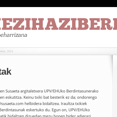
ndua, 2014
tak
ituen Susaeta argitaletxera UPV/EHUko Berdintasunerako
en eskutitza. Keinu txiki bat besterik ez da; ondorengo
susaeta.com helbidera bidaltzea. Iraultza txikiek
. Berdintasunak eskertuko du. Egun on, UPV/EHUko
atik bidaltzen dizuedan mezu honen bidez adierazi