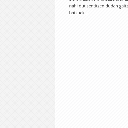
nahi dut sentitzen dudan gaitz
batzuek...