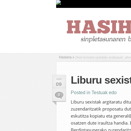
Data honetan egindako artikuluak: abe
Hasiera
»
Liburu sexis
ABE
09
Posted in
Testuak edo
0
Liburu sexistak argitaratu d
zuzendaritzatik proposatu dut
eskutitza kopiatu eta general@
osatzen dute iraultza handia
Berdintasunerako zuzendaritz