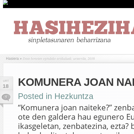
Data honetan egindako artikuluak: urtarrila, 2016
Hasiera
»
KOMUNERA JOAN NA
URT
18
Posted in
Hezkuntza
1
“Komunera joan naiteke?” zenba
ote den galdera hau egunero Eu
ikasgeletan, zenbatezina, ezta? 