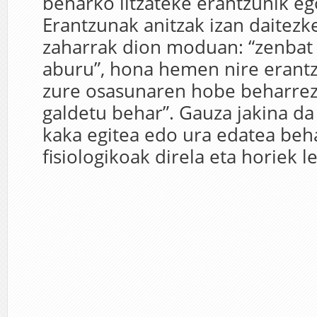
beharko litzateke erantzunik e
Erantzunak anitzak izan daitezk
zaharrak dion moduan: “zenbat 
aburu”, hona hemen nire erantzu
zure osasunaren hobe beharrez
galdetu behar”. Gauza jakina da 
kaka egitea edo ura edatea beh
fisiologikoak direla eta horiek l