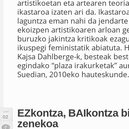
artistikoetan eta artearen teori
ikastaroa izaten ari da. Ikastaro
laguntza eman nahi da jendarte
ekoizpen artistikoaren arloan g
buruzko jakintza kritikoak ezag
ikuspegi feministatik abiatuta. H
Kajsa Dahlberge-k, besteak bes
egindako “plaza irakurketak” au
Suedian, 2010eko hauteskunde.
EZkontza, BAIkontza b
URR
02
zenekoa
0