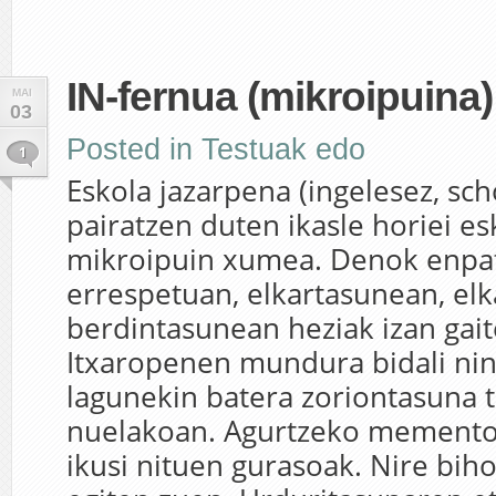
IN-fernua (mikroipuina)
MAI
03
Posted in
Testuak edo
1
Eskola jazarpena (ingelesez, sch
pairatzen duten ikasle horiei es
mikroipuin xumea. Denok enpat
errespetuan, elkartasunean, elk
berdintasunean heziak izan gait
Itxaropenen mundura bidali nin
lagunekin batera zoriontasuna 
nuelakoan. Agurtzeko mementoa
ikusi nituen gurasoak. Nire bihot