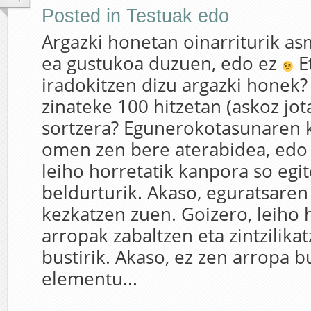
Posted in
Testuak edo
Argazki honetan oinarriturik as
ea gustukoa duzuen, edo ez
Et
iradokitzen dizu argazki honek
zinateke 100 hitzetan (askoz jot
sortzera? Egunerokotasunaren k
omen zen bere aterabidea, edo 
leiho horretatik kanpora so egi
beldurturik. Akaso, eguratsare
kezkatzen zuen. Goizero, leiho 
arropak zabaltzen eta zintzilikat
bustirik. Akaso, ez zen arropa b
elementu...