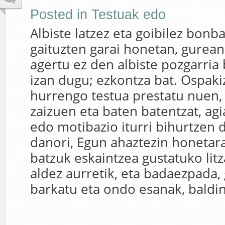
Posted in
Testuak edo
Albiste latzez eta goibilez bonb
gaituzten garai honetan, gurea
agertu ez den albiste pozgarria
izan dugu; ezkontza bat. Ospak
hurrengo testua prestatu nuen,
zaizuen eta baten batentzat, agi
edo motibazio iturri bihurtzen 
danori, Egun ahaztezin honetar
batzuk eskaintzea gustatuko litz
aldez aurretik, eta badaezpada,
barkatu eta ondo esanak, baldin