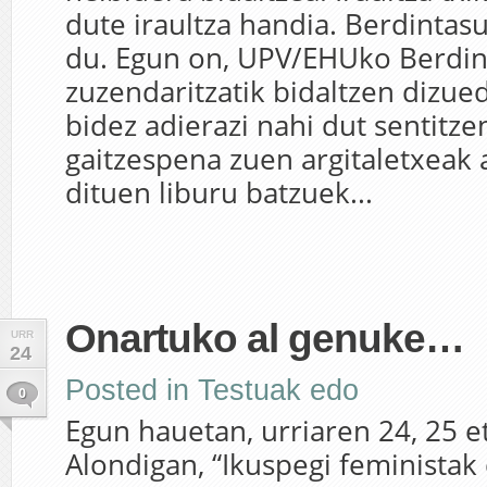
dute iraultza handia. Berdintas
du. Egun on, UPV/EHUko Berdi
zuzendaritzatik bidaltzen dizu
bidez adierazi nahi dut sentitz
gaitzespena zuen argitaletxeak 
dituen liburu batzuek...
Onartuko al genuke…
URR
24
Posted in
Testuak edo
0
Egun hauetan, urriaren 24, 25 e
Alondigan, “Ikuspegi feministak