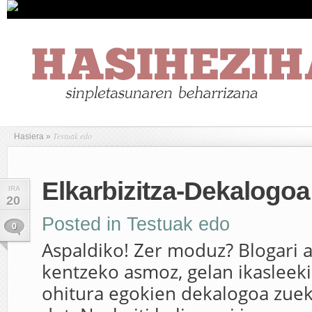
Testuak edo
Hasiera
»
Elkarbizitza-Dekalogoa
IRA
20
Posted in
Testuak edo
0
Aspaldiko! Zer moduz? Blogari
kentzeko asmoz, gelan ikasleek
ohitura egokien dekalogoa zuek