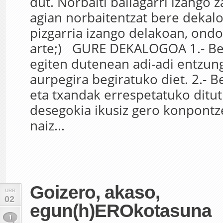
dut. Norbaiti baliagarri izango 
agian norbaitentzat bere dekal
pizgarria izango delakoan, ondo 
arte;) GURE DEKALOGOA 1.- Bes
egiten dutenean adi-adi entzung
aurpegira begiratuko diet. 2.- Be
eta txandak errespetatuko ditut.
desegokia ikusiz gero konpontze
naiz...
Goizero, akaso,
URR
02
egun(h)EROkotasuna
1