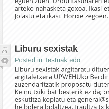
egiten zuen. Urduritasunaren et
arteko nahasketa goxoa. Ikasi et
Jolastu eta ikasi. Horixe zegoen..
Liburu sexistak
ABE
09
Posted in
Testuak edo
0
Liburu sexistak argitaratu ditue
argitaletxera UPV/EHUko Berdi
zuzendaritzatik proposatu duten
Keinu txiki bat besterik ez da;
eskutitza kopiatu eta general@
helbidera bidaltzea. Iraultza txi