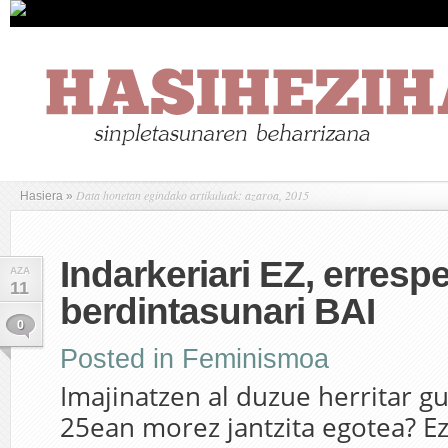
Data honetan egindako artikuluak: azaroa, 2015
Hasiera
»
Indarkeriari EZ, errespe
AZA
11
berdintasunari BAI
0
Posted in
Feminismoa
Imajinatzen al duzue herritar g
25ean morez jantzita egotea? Ez 