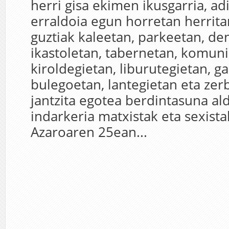
herri gisa ekimen ikusgarria, ad
erraldoia egun horretan herritar
guztiak kaleetan, parkeetan, de
ikastoletan, tabernetan, komun
kiroldegietan, liburutegietan, g
bulegoetan, lantegietan eta zerb
jantzita egotea berdintasuna al
indarkeria matxistak eta sexista
Azaroaren 25ean...