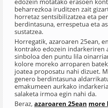
edozein motatako erasoen kontr
beharrezkoa iruditzen zait gizar
horretaz sentsibilizatzea eta p
berdintasuna, errespetua eta a
sustatzea.
Horregatik, azaroaren 25ean,
kontrako edozein indarkeriren
sinboloa den puntu lila oinarria
kolore moreko arroparen bateki
joatea proposatu nahi dizuet. 
genero berdintasuna aldarrikat
emakumeen aurkako indarkeria
salaketa irmoa egin nahi da.
Beraz,
azaroaren 25ean
more 