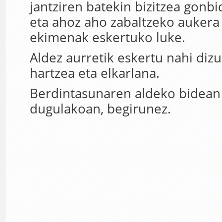
jantziren batekin bizitzea gonbi
eta ahoz aho zabaltzeko aukera 
ekimenak eskertuko luke.
Aldez aurretik eskertu nahi dizu
hartzea eta elkarlana.
Berdintasunaren aldeko bidean 
dugulakoan, begirunez.