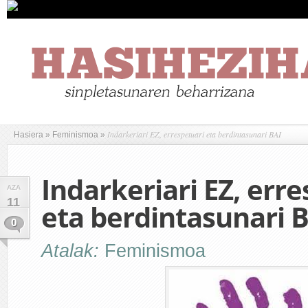
Indarkeriari EZ, errespetuari eta berdintasunari BAI
Hasiera
»
Feminismoa
»
Indarkeriari EZ, err
AZA
11
eta berdintasunari 
0
Atalak:
Feminismoa