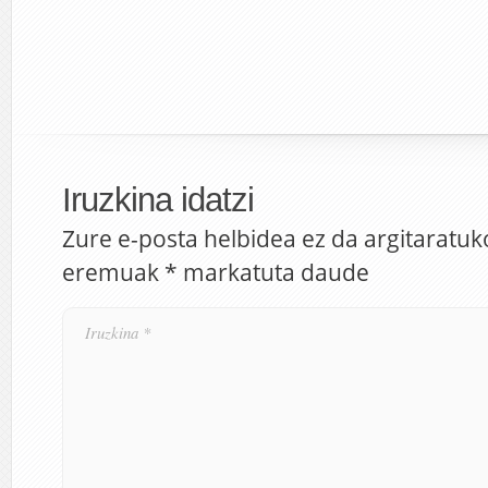
Iruzkina idatzi
Zure e-posta helbidea ez da argitaratuk
eremuak
*
markatuta daude