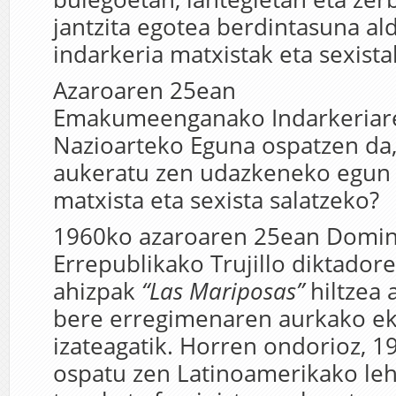
jantzita egotea berdintasuna al
indarkeria matxistak eta sexista
Azaroaren 25ean
Emakumeenganako Indarkeriar
Nazioarteko Eguna ospatzen da,
aukeratu zen udazkeneko egun 
matxista eta sexista salatzeko?
1960ko azaroaren 25ean Domin
Errepublikako Trujillo diktador
ahizpak
“Las Mariposas”
hiltzea 
bere erregimenaren aurkako ek
izateagatik. Horren ondorioz, 
ospatu zen Latinoamerikako l