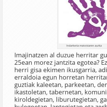
Indarkeria matxistaren aurka
Imajinatzen al duzue herritar g
25ean morez jantzita egotea? Ez 
herri gisa ekimen ikusgarria, ad
erraldoia egun horretan herritar
guztiak kaleetan, parkeetan, de
ikastoletan, tabernetan, komun
kiroldegietan, liburutegietan, g
bulegoetan, lantegietan eta zerb