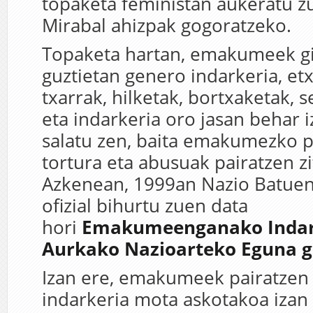
topaketa feministan aukeratu z
Mirabal ahizpak gogoratzeko.
Topaketa hartan, emakumeek g
guztietan genero indarkeria, et
txarrak, hilketak, bortxaketak, 
eta indarkeria oro jasan behar i
salatu zen, baita emakumezko p
tortura eta abusuak pairatzen zi
Azkenean, 1999an Nazio Batue
ofizial bihurtu zuen data
hori
Emakumeenganako Indar
Aurkako Nazioarteko Eguna g
Izan ere, emakumeek pairatzen
indarkeria mota askotakoa izan 