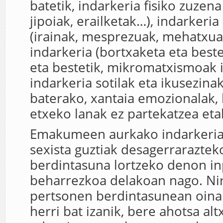
batetik, indarkeria fisiko zuzen
jipoiak, erailketak…), indarkeria
(irainak, mesprezuak, mehatxua
indarkeria (bortxaketa eta best
eta bestetik, mikromatxismoak 
indarkeria sotilak eta ikusezina
baterako, xantaia emozionalak, 
etxeko lanak ez partekatzea eta
Emakumeen aurkako indarkeria 
sexista guztiak desagerraraztek
berdintasuna lortzeko denon in
beharrezkoa delakoan nago. Nir
pertsonen berdintasunean oina
herri bat izanik, bere ahotsa al