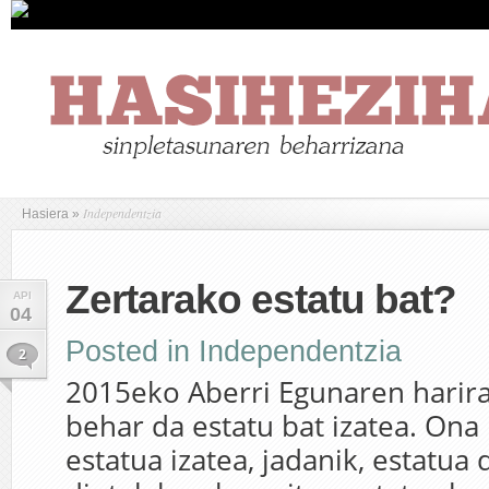
Independentzia
Hasiera
»
Zertarako estatu bat?
API
04
Posted in
Independentzia
2
2015eko Aberri Egunaren harira
behar da estatu bat izatea. Ona
estatua izatea, jadanik, estatua 