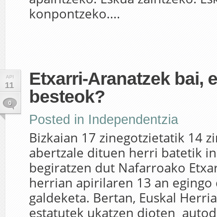
konpontzeko....
Etxarri-Aranatzek bai, e
API
11
besteok?
0
Posted in
Independentzia
Bizkaian 17 zinegotzietatik 14 z
abertzale dituen herri batetik i
begiratzen dut Nafarroako Etxar
herrian apirilaren 13 an egingo
galdeketa. Bertan, Euskal Herriar
estatutek ukatzen dioten auto