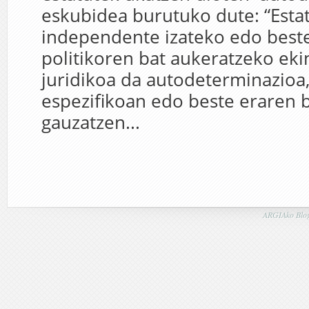
eskubidea burutuko dute: “Esta
independente izateko edo best
politikoren bat aukeratzeko ekin
juridikoa da autodeterminazio
espezifikoan edo beste eraren 
gauzatzen...
ARGIAko Blog