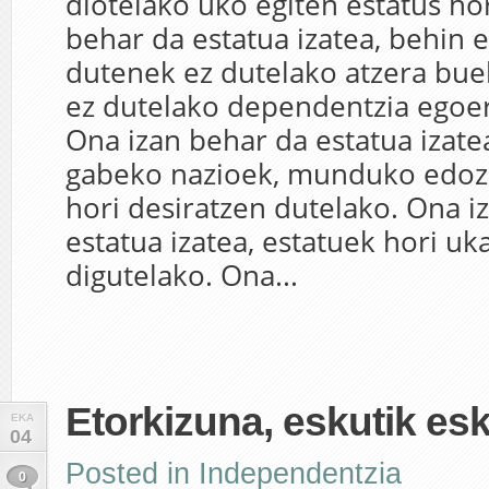
diotelako uko egiten estatus hor
behar da estatua izatea, behin e
dutenek ez dutelako atzera buel
ez dutelako dependentzia egoera
Ona izan behar da estatua izatea
gabeko nazioek, munduko edoze
hori desiratzen dutelako. Ona i
estatua izatea, estatuek hori uk
digutelako. Ona...
Etorkizuna, eskutik es
EKA
04
Posted in
Independentzia
0