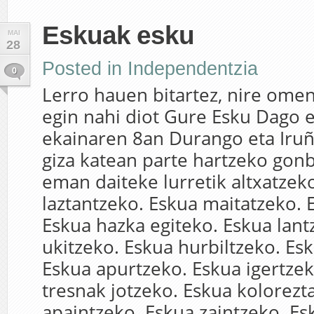
Eskuak esku
MAI
28
Posted in
Independentzia
0
Lerro hauen bitartez, nire ome
egin nahi diot Gure Esku Dago 
ekainaren 8an Durango eta Iru
giza katean parte hartzeko gonb
eman daiteke lurretik altxatzek
laztantzeko. Eskua maitatzeko. 
Eskua hazka egiteko. Eskua lant
ukitzeko. Eskua hurbiltzeko. Esk
Eskua apurtzeko. Eskua igertze
tresnak jotzeko. Eskua kolorezt
apaintzeko. Eskua zaintzeko. Es