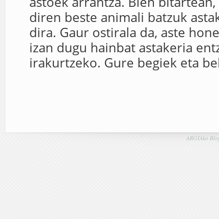
astoek arrantza. Bien bitartean,
diren beste animali batzuk asta
dira. Gaur ostirala da, aste hone
izan dugu hainbat astakeria ent
irakurtzeko. Gure begiek eta bel
ARGIAko Blog