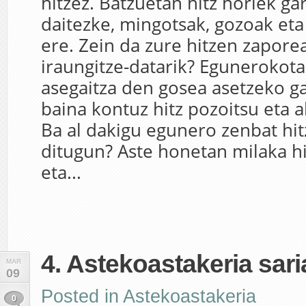
hitzez. Batzuetan hitz horiek ga
daitezke, mingotsak, gozoak eta
ere. Zein da zure hitzen zaporea
iraungitze-datarik? Egunerokot
asegaitza den gosea asetzeko gai
baina kontuz hitz pozoitsu eta a
Ba al dakigu egunero zenbat hit
ditugun? Aste honetan milaka hi
eta...
4. Astekoastakeria sari
MAR
09
Posted in
Astekoastakeria
0