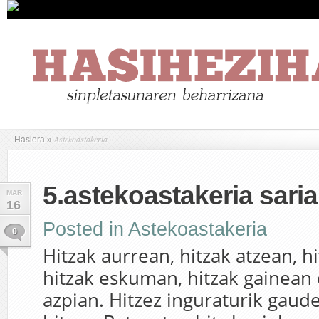
Astekoastakeria
Hasiera
»
5.astekoastakeria saria
MAR
16
Posted in
Astekoastakeria
0
Hitzak aurrean, hitzak atzean, h
hitzak eskuman, hitzak gainean 
azpian. Hitzez inguraturik gaud