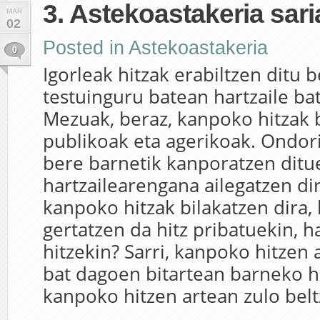
3. Astekoastakeria sari
MAR
02
Posted in
Astekoastakeria
0
Igorleak hitzak erabiltzen ditu
testuinguru batean hartzaile ba
Mezuak, beraz, kanpoko hitzak b
publikoak eta agerikoak. Ondori
bere barnetik kanporatzen ditu
hartzailearengana ailegatzen 
kanpoko hitzak bilakatzen dira, 
gertatzen da hitz pribatuekin, 
hitzekin? Sarri, kanpoko hitzen 
bat dagoen bitartean barneko h
kanpoko hitzen artean zulo beltz