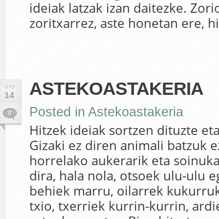
ideiak latzak izan daitezke. Zor
zoritxarrez, aste honetan ere, hi
ASTEKOASTAKERIA
OTS
14
Posted in
Astekoastakeria
0
Hitzek ideiak sortzen dituzte eta
Gizaki ez diren animali batzuk e
horrelako aukerarik eta soinu
dira, hala nola, otsoek ulu-ulu e
behiek marru, oilarrek kukurruku
txio, txerriek kurrin-kurrin, ard