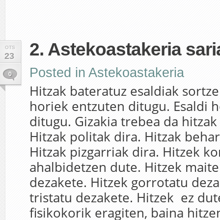
2. Astekoastakeria sari
OTS
23
Posted in
Astekoastakeria
0
Hitzak bateratuz esaldiak sortze
horiek entzuten ditugu. Esaldi h
ditugu. Gizakia trebea da hitzak
Hitzak politak dira. Hitzak beha
Hitzak pizgarriak dira. Hitzek 
ahalbidetzen dute. Hitzek mait
dezakete. Hitzek gorrotatu deza
tristatu dezakete. Hitzek ez du
fisikokorik eragiten, baina hitz