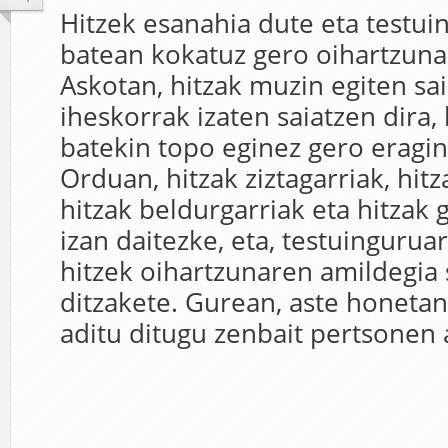
Hitzek esanahia dute eta testui
batean kokatuz gero oihartzuna
Askotan, hitzak muzin egiten sai
iheskorrak izaten saiatzen dira, 
batekin topo eginez gero eragin
Orduan, hitzak ziztagarriak, hit
hitzak beldurgarriak eta hitzak 
izan daitezke, eta, testuingurua
hitzek oihartzunaren amildegia 
ditzakete. Gurean, aste honetan
aditu ditugu zenbait pertsonen a