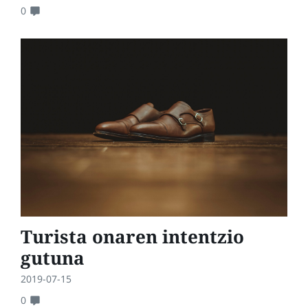
0
Turista onaren intentzio
gutuna
2019-07-15
0