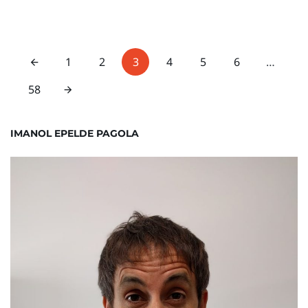
1
2
3
4
5
6
…
58
IMANOL EPELDE PAGOLA