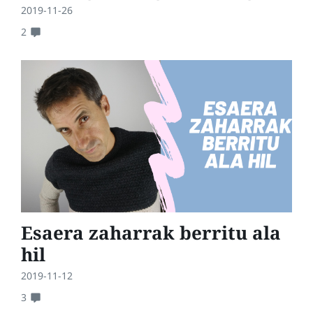
2019-11-26
2
Esaera zaharrak berritu ala
hil
2019-11-12
3