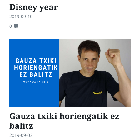
Disney year
2019-09-10
0
Gauza txiki horiengatik ez
balitz
2019-09-03