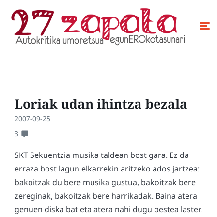
Loriak udan ihintza bezala
2007-09-25
3
SKT Sekuentzia musika taldean bost gara. Ez da
erraza bost lagun elkarrekin aritzeko ados jartzea:
bakoitzak du bere musika gustua, bakoitzak bere
zereginak, bakoitzak bere harrikadak. Baina atera
genuen diska bat eta atera nahi dugu bestea laster.