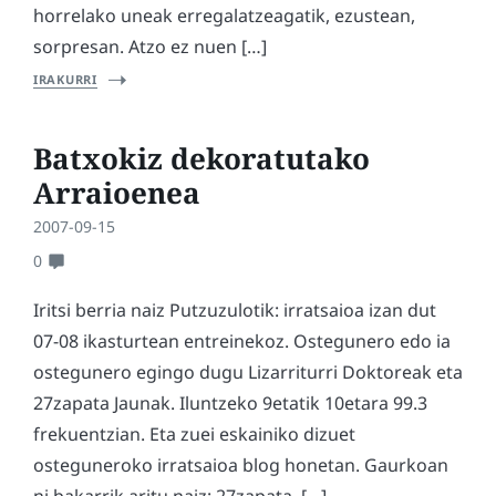
horrelako uneak erregalatzeagatik, ezustean,
sorpresan. Atzo ez nuen […]
IRAKURRI
Batxokiz dekoratutako
Arraioenea
2007-09-15
0
Iritsi berria naiz Putzuzulotik: irratsaioa izan dut
07-08 ikasturtean entreinekoz. Ostegunero edo ia
ostegunero egingo dugu Lizarriturri Doktoreak eta
27zapata Jaunak. Iluntzeko 9etatik 10etara 99.3
frekuentzian. Eta zuei eskainiko dizuet
osteguneroko irratsaioa blog honetan. Gaurkoan