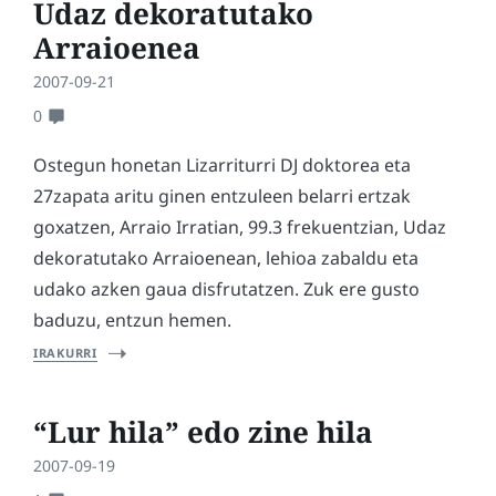
Udaz dekoratutako
Arraioenea
2007-09-21
0
Ostegun honetan Lizarriturri DJ doktorea eta
27zapata aritu ginen entzuleen belarri ertzak
goxatzen, Arraio Irratian, 99.3 frekuentzian, Udaz
dekoratutako Arraioenean, lehioa zabaldu eta
udako azken gaua disfrutatzen. Zuk ere gusto
baduzu, entzun hemen.
IRAKURRI
“Lur hila” edo zine hila
2007-09-19