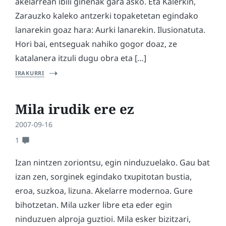
akelarrean ibili ginenak gara asko. Eta Kalerkin,
Zarauzko kaleko antzerki topaketetan egindako
lanarekin goaz hara: Aurki lanarekin. Ilusionatuta.
Hori bai, entseguak nahiko gogor doaz, ze
katalanera itzuli dugu obra eta […]
IRAKURRI
Mila irudik ere ez
2007-09-16
1
Izan nintzen zoriontsu, egin ninduzuelako. Gau bat
izan zen, sorginek egindako txupitotan bustia,
eroa, suzkoa, lizuna. Akelarre modernoa. Gure
bihotzetan. Mila uzker libre eta eder egin
ninduzuen alproja guztioi. Mila esker bizitzari,