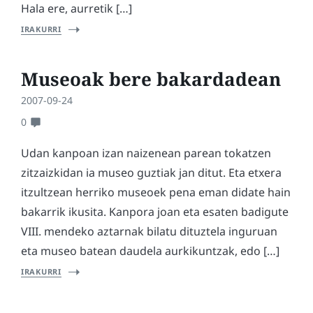
Hala ere, aurretik […]
IRAKURRI
Museoak bere bakardadean
2007-09-24
0
Udan kanpoan izan naizenean parean tokatzen
zitzaizkidan ia museo guztiak jan ditut. Eta etxera
itzultzean herriko museoek pena eman didate hain
bakarrik ikusita. Kanpora joan eta esaten badigute
VIII. mendeko aztarnak bilatu dituztela inguruan
eta museo batean daudela aurkikuntzak, edo […]
IRAKURRI