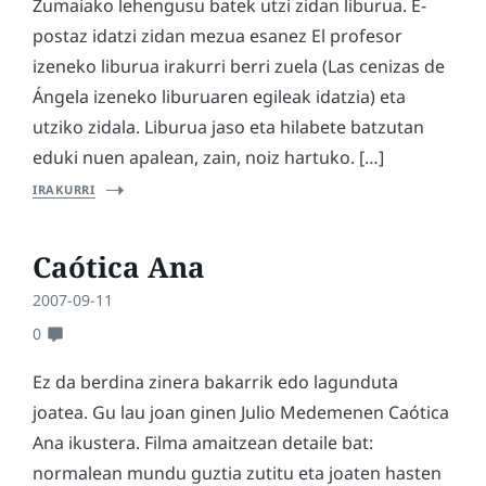
Zumaiako lehengusu batek utzi zidan liburua. E-
postaz idatzi zidan mezua esanez El profesor
izeneko liburua irakurri berri zuela (Las cenizas de
Ángela izeneko liburuaren egileak idatzia) eta
utziko zidala. Liburua jaso eta hilabete batzutan
eduki nuen apalean, zain, noiz hartuko. […]
IRAKURRI
Caótica Ana
2007-09-11
0
Ez da berdina zinera bakarrik edo lagunduta
joatea. Gu lau joan ginen Julio Medemenen Caótica
Ana ikustera. Filma amaitzean detaile bat:
normalean mundu guztia zutitu eta joaten hasten