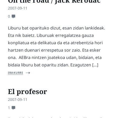
On the road / Jack Kerouac
2007-09-11
0
Liburu bat oparituko dizut, esan zidan lankideak.
Eta nik baietz. Liburuak erregalatzea gauza
konpliatua eta delikatua da eta atrebentzia hori
hartzen duenari errespetua sor zaio. Eta esker
ona. AEBra nintzen joatekoa udan, bidaian, eta
bidaia liburu bat oparitu zidan. Ezagutzen […]
IRAKURRI
El profesor
2007-09-11
1