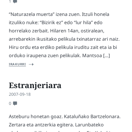
1
“Naturazela muerta” izena zuen. Itzuli honela
itzuliko nuke: “Bizirik ez” edo “lur hila” edo
horrelako zerbait. Hilaren 14an, ostiralean,
arrebarekin ikusitako pelikula txinatarraz ari naiz.
Hiru ordu eta erdiko pelikula iruditu zait eta ia bi
orduko iraupena zuen pelikulak. Mantsoa […]
IRAKURRI
Estranjeriara
2007-09-18
0
Asteburu honetan goaz. Kataluñako Bartzelonara.
Zertara eta antzerkia egitera. Larunbateko