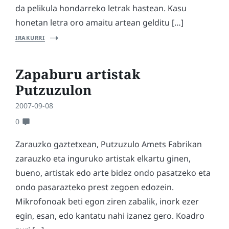
da pelikula hondarreko letrak hastean. Kasu
honetan letra oro amaitu artean gelditu […]
IRAKURRI
Zapaburu artistak
Putzuzulon
2007-09-08
0
Zarauzko gaztetxean, Putzuzulo Amets Fabrikan
zarauzko eta inguruko artistak elkartu ginen,
bueno, artistak edo arte bidez ondo pasatzeko eta
ondo pasarazteko prest zegoen edozein.
Mikrofonoak beti egon ziren zabalik, inork ezer
egin, esan, edo kantatu nahi izanez gero. Koadro