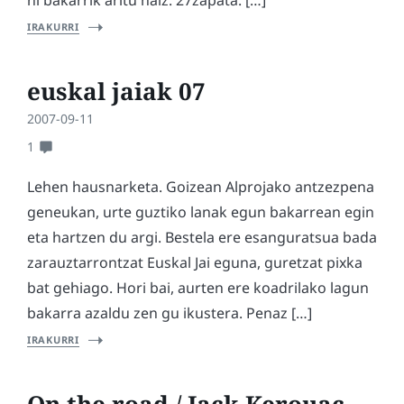
ni bakarrik aritu naiz: 27zapata. […]
IRAKURRI
euskal jaiak 07
2007-09-11
1
Lehen hausnarketa. Goizean Alprojako antzezpena
geneukan, urte guztiko lanak egun bakarrean egin
eta hartzen du argi. Bestela ere esanguratsua bada
zarauztarrontzat Euskal Jai eguna, guretzat pixka
bat gehiago. Hori bai, aurten ere koadrilako lagun
bakarra azaldu zen gu ikustera. Penaz […]
IRAKURRI