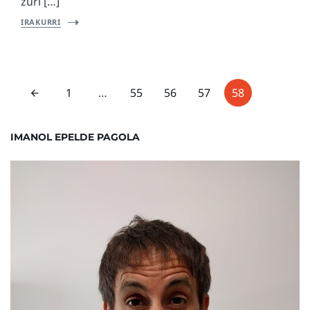
zuri […]
IRAKURRI
1
…
55
56
57
58
IMANOL EPELDE PAGOLA