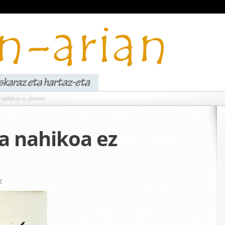
nahikoa ez denean
a nahikoa ez
k