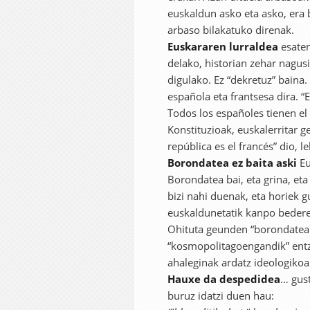
euskaldun asko eta asko, era
arbaso bilakatuko direnak.
Euskararen lurraldea
esaten
delako, historian zehar nagusi
digulako. Ez “dekretuz” baina.
española eta frantsesa dira. “E
Todos los españoles tienen el
Konstituzioak, euskalerritar g
república es el francés” dio, l
Borondatea ez baita aski
Eu
Borondatea bai, eta grina, et
bizi nahi duenak, eta horiek g
euskaldunetatik kanpo beder
Ohituta geunden “borondateare
“kosmopolitagoengandik” entzu
ahaleginak ardatz ideologikoa
Hauxe da despedidea
… gust
buruz idatzi duen hau: