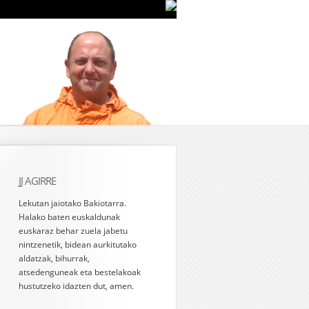
JJ AGIRRE
Lekutan jaiotako Bakiotarra.
Halako baten euskaldunak
euskaraz behar zuela jabetu
nintzenetik, bidean aurkitutako
aldatzak, bihurrak,
atsedenguneak eta bestelakoak
hustutzeko idazten dut, amen.