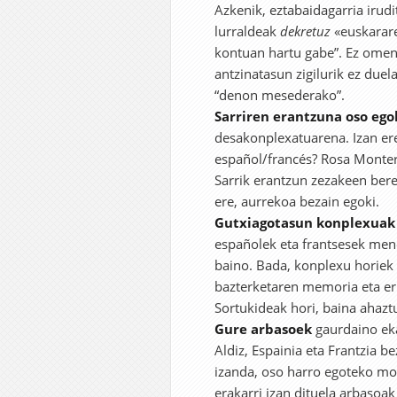
Azkenik, eztabaidagarria irudi
lurraldeak
dekretuz
«euskararen
kontuan hartu gabe”. Ez omen
antzinatasun zigilurik ez duel
“denon mesederako”.
Sarriren erantzuna oso egok
desakonplexatuarena. Izan ere
español/francés? Rosa Montero
Sarrik erantzun zezakeen bere
ere, aurrekoa bezain egoki.
Gutxiagotasun konplexuak
españolek eta frantsesek men
baino. Bada, konplexu horiek
bazterketaren memoria eta er
Sortukideak hori, baina ahaztu
Gure arbasoek
gaurdaino ekar
Aldiz, Espainia eta Frantzia b
izanda, oso harro egoteko mod
erakarri izan dituela arbasoak