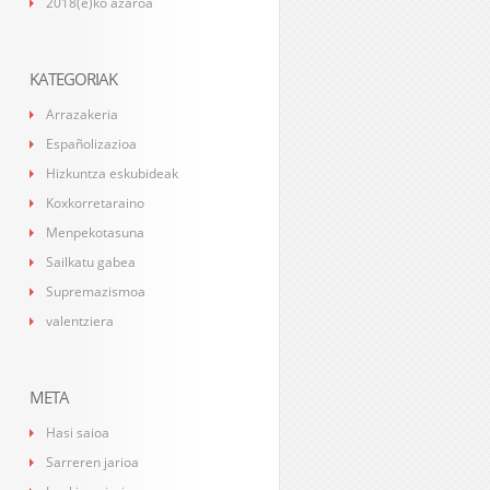
2018(e)ko azaroa
KATEGORIAK
Arrazakeria
Españolizazioa
Hizkuntza eskubideak
Koxkorretaraino
Menpekotasuna
Sailkatu gabea
Supremazismoa
valentziera
META
Hasi saioa
Sarreren jarioa