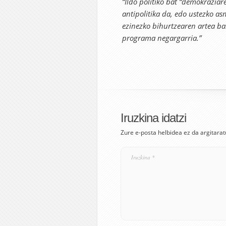
“Ildo politiko bat “demokrazia
antipolitika da, edo ustezko as
ezinezko bihurtzearen artea bal
programa negargarria.”
Iruzkina idatzi
Zure e-posta helbidea ez da argitarat