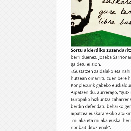
Sortu alderdiko zuzendarit
berri duenez, Joseba Sarriona
galdetu ei zion.
«Gustatzen zaidalako eta nah
hutsean oinarritu zuen bere h
Konplexurik gabeko euskaldun 
Aipatzen du, aurrerago, “gutxi
Europako hizkuntza zaharrena i
berdin defendatu beharko gen
aipatzea euskararekiko atxiki
“milaka eta milaka euskal her
nonbait dituztenak”.