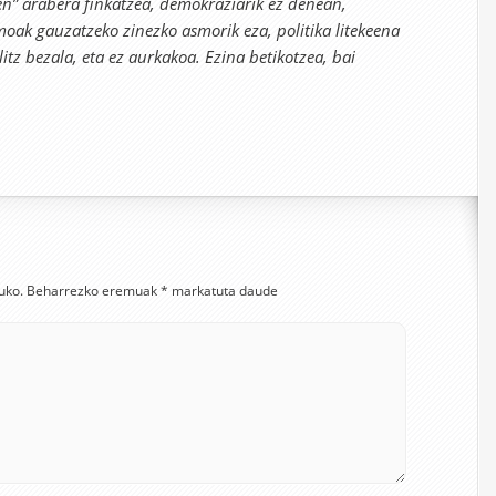
ren” arabera finkatzea, demokraziarik ez denean,
moak gauzatzeko zinezko asmorik eza, politika litekeena
itz bezala, eta ez aurkakoa. Ezina betikotzea, bai
uko.
Beharrezko eremuak
*
markatuta daude