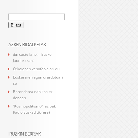
Bilatu:
AZKEN BIDALKETAK
¡En castellano!… Eusko
Jaurlaritzan!
Orkoienen xenofobia ari du
Euskararen egun urardotuari
so
Borondatea nahikoa ez
denean
“Kosmopolitismo” lezioak
Radio Euskaditik (ere)
IRUZKIN BERRIAK