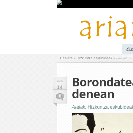
Borondatea 
Hasiera
»
Hizkuntza eskubideak
»
Borondate
AZA
14
denean
0
Atalak:
Hizkuntza eskubidea