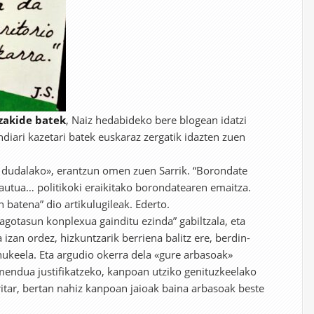
zakide batek
, Naiz hedabideko bere blogean idatzi
ndiari kazetari batek euskaraz zergatik idazten zuen
i dudalako», erantzun omen zuen Sarrik. “Borondate
autua… politikoki eraikitako borondatearen emaitza.
batena” dio artikulugileak. Ederto.
agotasun konplexua gainditu ezinda” gabiltzala, eta
zan ordez, hizkuntzarik berriena balitz ere, berdin-
ukeela. Eta argudio okerra dela «gure arbasoak»
mendua justifikatzeko, kanpoan utziko genituzkeelako
ritar, bertan nahiz kanpoan jaioak baina arbasoak beste