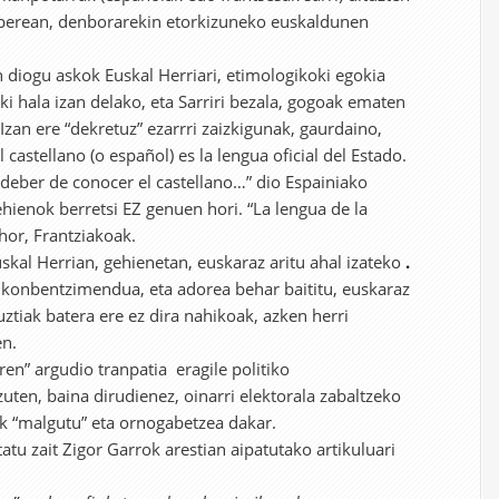
 berean, denborarekin etorkizuneko euskaldunen
 diogu askok Euskal Herriari, etimologikoki egokia
ki hala izan delako, eta Sarriri bezala, gogoak ematen
 Izan ere “dekretuz” ezarrri zaizkigunak, gaurdaino,
l castellano (o español) es la lengua oficial del Estado.
 deber de conocer el castellano…” dio Espainiako
ehienok berretsi EZ genuen hori. “La lengua de la
ehor, Frantziakoak.
skal Herrian, gehienetan, euskaraz aritu ahal izateko
.
a konbentzimendua, eta adorea behar baititu, euskaraz
uztiak batera ere ez dira nahikoak, azken herri
en.
n” argudio tranpatia eragile politiko
ten, baina dirudienez, oinarri elektorala zabaltzeko
k “malgutu” eta ornogabetzea dakar.
atu zait Zigor Garrok arestian aipatutako artikuluari