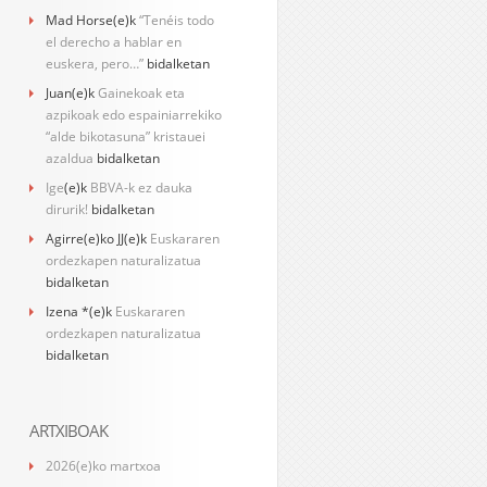
Mad Horse
(e)k
“Tenéis todo
el derecho a hablar en
euskera, pero…”
bidalketan
Juan
(e)k
Gainekoak eta
azpikoak edo espainiarrekiko
“alde bikotasuna” kristauei
azaldua
bidalketan
Ige
(e)k
BBVA-k ez dauka
dirurik!
bidalketan
Agirre(e)ko JJ
(e)k
Euskararen
ordezkapen naturalizatua
bidalketan
Izena *
(e)k
Euskararen
ordezkapen naturalizatua
bidalketan
ARTXIBOAK
2026(e)ko martxoa