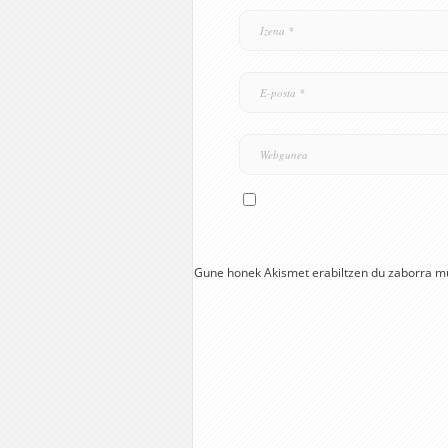
Gune honek Akismet erabiltzen du zaborra m