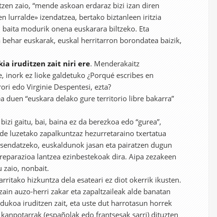
tzen zaio, “mende askoan erdaraz bizi izan diren
 lurralde» izendatzea, bertako biztanleen iritzia
 baita modurik onena euskarara biltzeko. Eta
a behar euskarak, euskal herritarron borondatea baizik,
ia iruditzen zait niri ere
. Menderakaitz
, inork ez lioke galdetuko ¿Porqué escribes en
ri edo Virginie Despentesi, ezta?
a duen “euskara delako gure territorio libre bakarra”
bizi gaitu, bai, baina ez da berezkoa edo “gurea”,
de luzetako zapalkuntzaz hezurretaraino txertatua
 sendatzeko, euskaldunok jasan eta pairatzen dugun
reparazioa lantzea ezinbestekoak dira. Aipa zezakeen
 zaio, nonbait.
ritako hizkuntza dela esateari ez diot okerrik ikusten.
ezain auzo-herri zakar eta zapaltzaileak alde banatan
ukoa iruditzen zait, eta uste dut harrotasun horrek
 kanpotarrak (españolak edo frantsesak sarri) dituzten