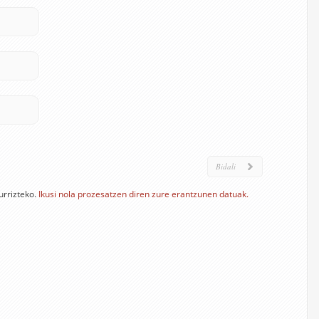
urrizteko.
Ikusi nola prozesatzen diren zure erantzunen datuak.