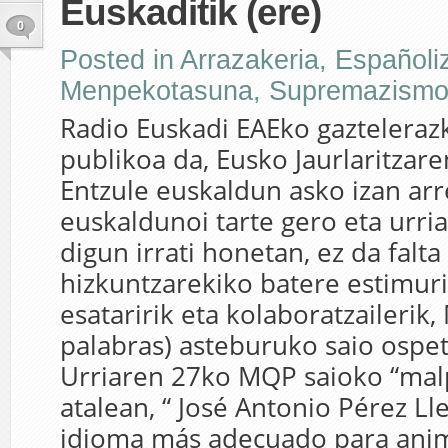
Euskaditik (ere)
0
Posted in
Arrazakeria
,
Españoli
Menpekotasuna
,
Supremazism
Radio Euskadi EAEko gaztelerazk
publikoa da, Eusko Jaurlaritzare
Entzule euskaldun asko izan arr
euskaldunoi tarte gero eta urri
digun irrati honetan, ez da falta
hizkuntzarekiko batere estimur
esataririk eta kolaboratzaileri
palabras) asteburuko saio ospet
Urriaren 27ko MQP saioko “ma
atalean, “ José Antonio Pérez Ll
idioma más adecuado para anima