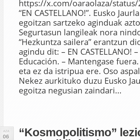
https://x.com/oaraolaza/statu
“EN CASTELLANO!”. Eusko Jaurla
egoitzan sartzeko aginduak azto
Segurtasun langileak nora nindo
“Hezkuntza sailera” erantzun dio
agindu dit: – EN CASTELLANO! 
Educación. – Mantengase fuera. 
eta ez da istripua ere. Oso aspal
Nekez aurkituko duzu Eusko Jau
egoitza negusian zaindari...
“Kosmopolitismo” lezi
AZA
06