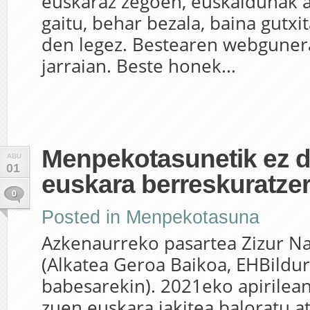
euskaraz zegoen, euskaldunak a
gaitu, behar bezala, baina gutxi
den legez. Bestearen webguner
jarraian. Beste honek...
Menpekotasunetik ez 
ABU
01
euskara berreskuratzer
0
Posted in
Menpekotasuna
Azkenaurreko pasartea Zizur Na
(Alkatea Geroa Baikoa, EHBildu
babesarekin). 2021eko apirilean
zuen euskara jakitea baloratu a