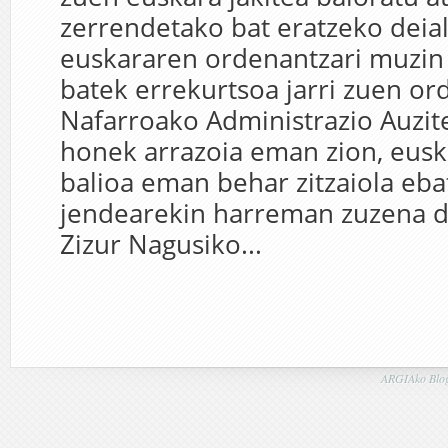
zerrendetako bat eratzeko deial
euskararen ordenantzari muzin 
batek errekurtsoa jarri zuen or
Nafarroako Administrazio Auzite
honek arrazoia eman zion, eusk
balioa eman behar zitzaiola eba
jendearekin harreman zuzena du
Zizur Nagusiko...
ARGIAko Blog