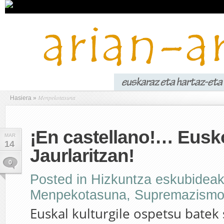
Menpekotasuna
Hasiera
»
¡En castellano!… Eusk
MAR
14
Jaurlaritzan!
0
Posted in
Hizkuntza eskubidea
Menpekotasuna
,
Supremazism
Euskal kulturgile ospetsu batek 