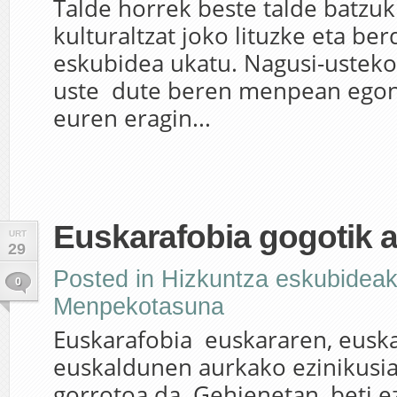
Talde horrek beste talde batzu
kulturaltzat joko lituzke eta be
eskubidea ukatu. Nagusi-usteko
uste dute beren menpean egon
euren eragin...
Euskarafobia gogotik a
URT
29
Posted in
Hizkuntza eskubidea
0
Menpekotasuna
Euskarafobia euskararen, euska
euskaldunen aurkako ezinikusia
gorrotoa da. Gehienetan, beti e