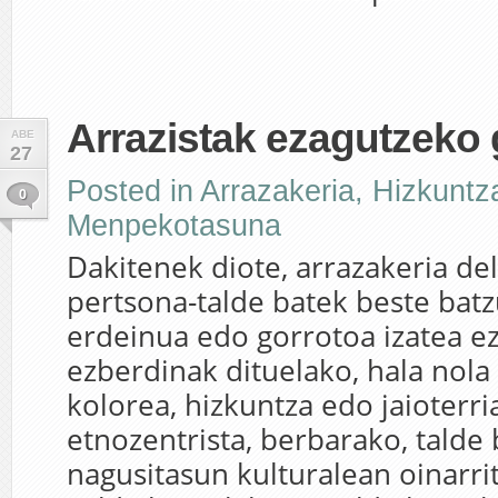
Arrazistak ezagutzeko 
ABE
27
Posted in
Arrazakeria
,
Hizkuntz
0
Menpekotasuna
Dakitenek diote, arrazakeria de
pertsona-talde batek beste bat
erdeinua edo gorrotoa izatea e
ezberdinak dituelako, hala nola
kolorea, hizkuntza edo jaioterri
etnozentrista, berbarako, talde
nagusitasun kulturalean oinarrit