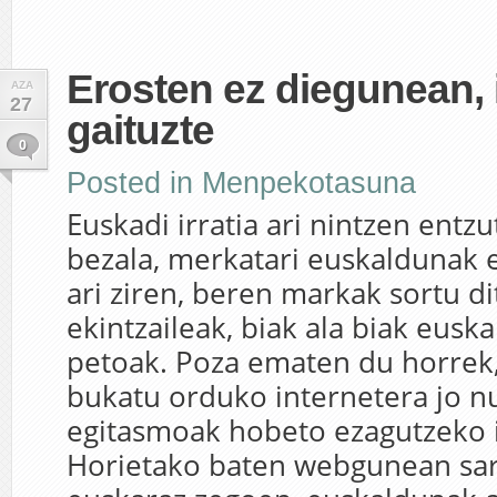
Erosten ez diegunean, 
AZA
27
gaituzte
0
Posted in
Menpekotasuna
Euskadi irratia ari nintzen entzu
bezala, merkatari euskaldunak e
ari ziren, beren markak sortu d
ekintzaileak, biak ala biak eusk
petoak. Poza ematen du horrek,
bukatu orduko internetera jo n
egitasmoak hobeto ezagutzeko i
Horietako baten webgunean sart