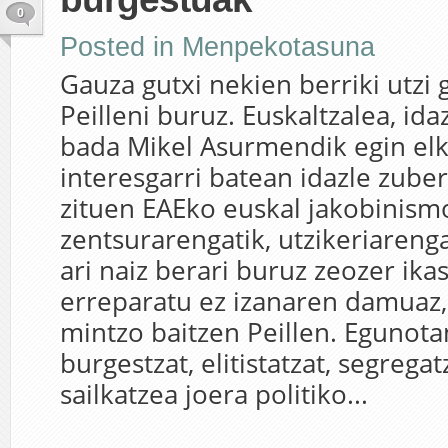
0
Posted in
Menpekotasuna
Gauza gutxi nekien berriki utzi
Peilleni buruz. Euskaltzalea, id
bada Mikel Asurmendik egin elk
interesgarri batean idazle zube
zituen EAEko euskal jakobinismo
zentsurarengatik, utzikeriareng
ari naiz berari buruz zeozer ika
erreparatu ez izanaren damuaz, h
mintzo baitzen Peillen. Egunot
burgestzat, elitistatzat, segregat
sailkatzea joera politiko...