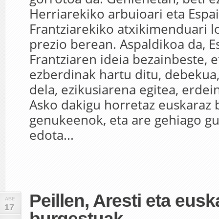
Herriarekiko arbuioari eta Espa
Frantziarekiko atxikimenduari lo
prezio berean. Aspaldikoa da, E
Frantziaren ideia bezainbeste, e
ezberdinak hartu ditu, debekua
dela, ezikusiarena egitea, erdei
Asko dakigu horretaz euskaraz b
genukeenok, eta are gehiago g
edota...
Peillen, Aresti eta eus
ABE
17
burgestuak