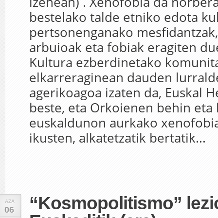
izenean) . Xenofobia da norber
bestelako talde etniko edota ku
pertsonenganako mesfidantzak,
arbuioak eta fobiak eragiten du
Kultura ezberdinetako komunit
elkarreraginean dauden lurrald
agerikoagoa izaten da, Euskal H
beste, eta Orkoienen behin eta b
euskaldunon aurkako xenofobia
ikusten, alkatetzatik bertatik...
“Kosmopolitismo” lezi
AZA
06