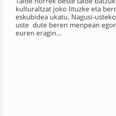
Talde horrek beste talde batzu
kulturaltzat joko lituzke eta be
eskubidea ukatu. Nagusi-usteko
uste dute beren menpean egon
euren eragin...