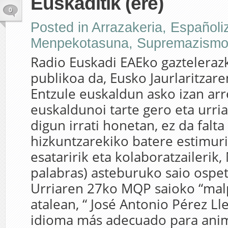
Euskaditik (ere)
0
Posted in
Arrazakeria
,
Españoli
Menpekotasuna
,
Supremazism
Radio Euskadi EAEko gaztelerazk
publikoa da, Eusko Jaurlaritzare
Entzule euskaldun asko izan arr
euskaldunoi tarte gero eta urri
digun irrati honetan, ez da falta
hizkuntzarekiko batere estimur
esataririk eta kolaboratzaileri
palabras) asteburuko saio ospet
Urriaren 27ko MQP saioko “ma
atalean, “ José Antonio Pérez Ll
idioma más adecuado para anima