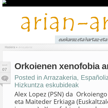
Arrazakeria
Hasiera
»
Orkoienen xenofobia ar
MAR
07
Posted in
Arrazakeria
,
Españoli
0
Hizkuntza eskubideak
Alex Lopez (PSN) da Orkoiengo a
eta Maiteder Erkiaga (Euskaltza