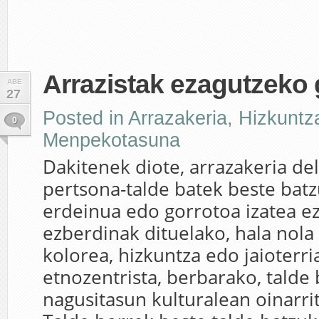
Arrazistak ezagutzeko 
ABE
27
Posted in
Arrazakeria
,
Hizkuntz
0
Menpekotasuna
Dakitenek diote, arrazakeria de
pertsona-talde batek beste bat
erdeinua edo gorrotoa izatea e
ezberdinak dituelako, hala nola
kolorea, hizkuntza edo jaioterri
etnozentrista, berbarako, talde
nagusitasun kulturalean oinarrit