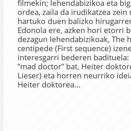
filmekin; lehendabizikoa eta big
ordea, zaila da irudikatzea zein
hartuko duen balizko hirugarren
Edonola ere, azken hori etorri b
dezagun lehendabizikoak, The
centipede (First sequence) izen
interesgarri bederen badituela:
“mad doctor” bat, Heiter doktor
Lieser) eta horren neurriko idei
Heiter doktorea...