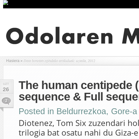
Data honetan egindako artikuluak: uztaila, 2012
Hasiera
»
The human centipede (
UZT
26
sequence & Full seque
2
Posted in
Beldurrezkoa
,
Gore-a
Diotenez, Tom Six zuzendari ho
trilogia bat osatu nahi du Giza