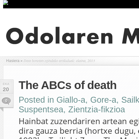
Data honetan egindako artikuluak: ekaina, 2013
Hasiera
»
The ABCs of death
EKA
20
Posted in
Giallo-a
,
Gore-a
,
Sail
0
Suspentsea
,
Zientzia-fikzioa
Hainbat zuzendariren artean eg
dira gauza berria (hortxe dugu, 