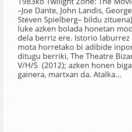
1983ko Twilight Zone: The Movie,
–Joe Dante, John Landis, George
Steven Spielberg– bildu zituena)
luke azken bolada honetan moda
dela berriz ere. Istorio laburrez
mota horretako bi adibide inpor
ditugu berriki, The Theatre Biza
V/H/S (2012); azken honen bigar
gainera, martxan da. Atalka...