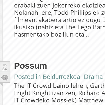
erabaki zuen Jokerreko ekoizlea 
Nolanahi ere, Todd Phillips-ek 
filmean, akabera artio ez dugu 
ikusiko (nahiz eta The Lego Ba
hasmentako boz ilun eta...
Possum
IRA
24
Posted in
Beldurrezkoa
,
Drama
0
The IT Crowd baino lehen, Gart
Fright Knight izan zen, Richard 
IT Crowdeko Moss-ek) Matthew 