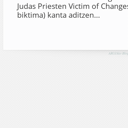
Judas Priesten Victim of Change
biktima) kanta aditzen...
ARGIAko Blog