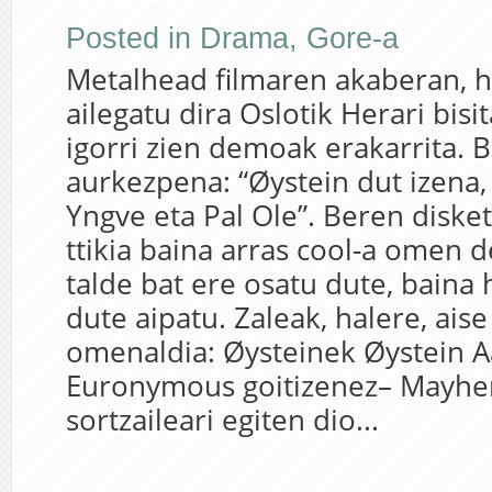
Posted in
Drama
,
Gore-a
Metalhead filmaren akaberan, h
ailegatu dira Oslotik Herari bisi
igorri zien demoak erakarrita. 
aurkezpena: “Øystein dut izena,
Yngve eta Pal Ole”. Beren diske
ttikia baina arras cool-a omen 
talde bat ere osatu dute, baina 
dute aipatu. Zaleak, halere, ais
omenaldia: Øysteinek Øystein A
Euronymous goitizenez– Mayhe
sortzaileari egiten dio...