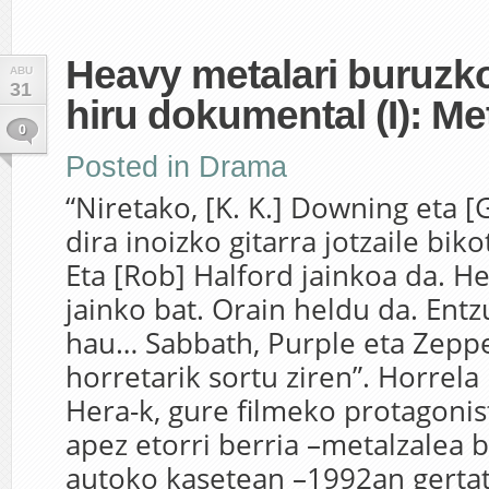
Heavy metalari buruzko 
ABU
31
hiru dokumental (I): M
0
Posted in
Drama
“Niretako, [K. K.] Downing eta [
dira inoizko gitarra jotzaile bi
Eta [Rob] Halford jainkoa da. H
jainko bat. Orain heldu da. Ent
hau… Sabbath, Purple eta Zeppe
horretarik sortu ziren”. Horrela
Hera-k, gure filmeko protagonist
apez etorri berria –metalzalea b
autoko kasetean –1992an gertat