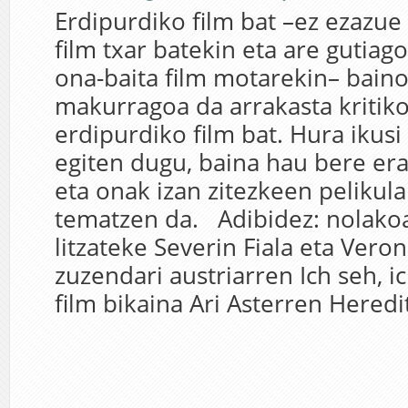
Erdipurdiko film bat –ez ezazue 
film txar batekin eta are gutiago
ona-baita film motarekin– baino
makurragoa da arrakasta kritik
erdipurdiko film bat. Hura ikusi
egiten dugu, baina hau bere er
eta onak izan zitezkeen pelikul
tematzen da. Adibidez: nolako
litzateke Severin Fiala eta Vero
zuzendari austriarren Ich seh, 
film bikaina Ari Asterren Heredit