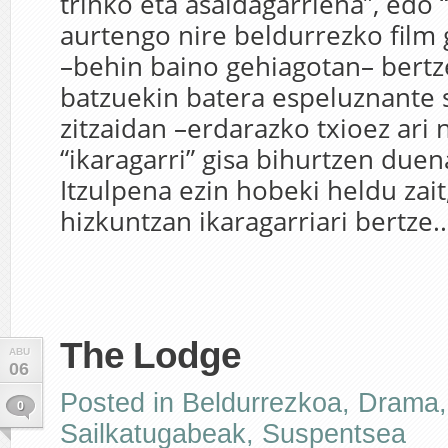
trinko eta asaldagarriena”, edo
aurtengo nire beldurrezko film
–behin baino gehiagotan– bert
batzuekin batera espeluznante 
zitzaidan –erdarazko txioez ari 
“ikaragarri” gisa bihurtzen duen
Itzulpena ezin hobeki heldu zait
hizkuntzan ikaragarriari bertze..
The Lodge
ABU
06
Posted in
Beldurrezkoa
,
Drama
,
0
Sailkatugabeak
,
Suspentsea