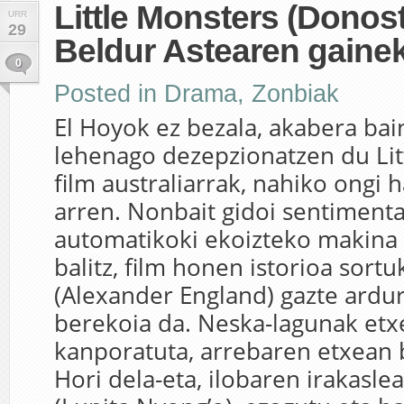
Little Monsters (Donos
URR
29
Beldur Astearen gaine
0
Posted in
Drama
,
Zonbiak
El Hoyok ez bezala, akabera bai
lehenago dezepzionatzen du Lit
film australiarrak, nahiko ongi 
arren. Nonbait gidoi sentimenta
automatikoki ekoizteko makina 
balitz, film honen istorioa sort
(Alexander England) gazte ardu
berekoia da. Neska-lagunak etx
kanporatuta, arrebaren etxean b
Hori dela-eta, ilobaren irakaslea