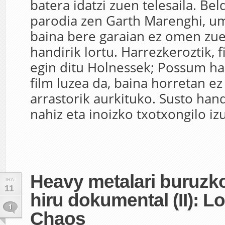
batera idatzi zuen telesaila. Be
parodia zen Garth Marenghi, u
baina bere garaian ez omen zue
handirik lortu. Harrezkeroztik, 
egin ditu Holnessek; Possum ha
film luzea da, baina horretan 
arrastorik aurkituko. Susto hand
nahiz eta inoizko txotxongilo izu
Heavy metalari buruzko 
IRA
11
hiru dokumental (II): Lo
1
Chaos