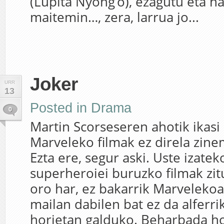
(Lupita Nyong’o), ezagutu eta h
maitemin…, zera, larrua jo...
Joker
URR
13
Posted in
Drama
0
Martin Scorseseren ahotik ikasi
Marveleko filmak ez direla zin
Ezta ere, segur aski. Uste izatek
superheroiei buruzko filmak zi
oro har, ez bakarrik Marvelekoa
mailan dabilen bat ez da alferr
horietan galduko. Beharbada ho