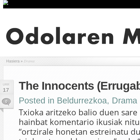
Drama
Hasiera
»
The Innocents (Erruga
URR
17
Posted in
Beldurrezkoa
,
Drama
0
Txioka aritzeko balio duen sare
hainbat komentario ikusiak nitu
“ortzirale honetan estreinatu du