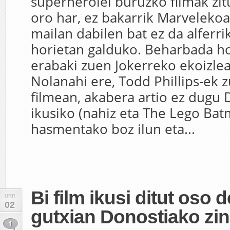
superheroiei buruzko filmak zi
oro har, ez bakarrik Marvelekoa
mailan dabilen bat ez da alferr
horietan galduko. Beharbada ho
erabaki zuen Jokerreko ekoizlea 
Nolanahi ere, Todd Phillips-ek 
filmean, akabera artio ez dugu 
ikusiko (nahiz eta The Lego Ba
hasmentako boz ilun eta...
Bi film ikusi ditut oso 
URR
02
gutxian Donostiako zi
1