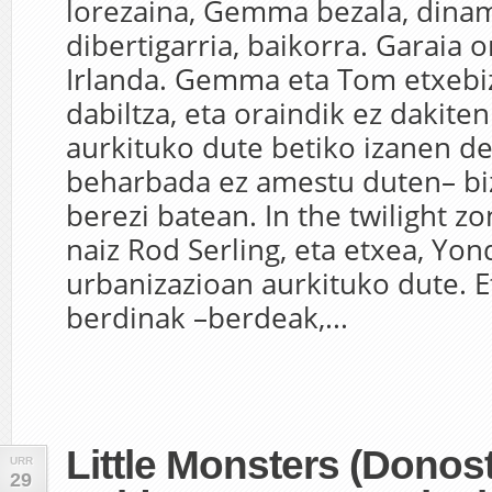
lorezaina, Gemma bezala, dina
dibertigarria, baikorra. Garaia o
Irlanda. Gemma eta Tom etxebiz
dabiltza, eta oraindik ez dakiten 
aurkituko dute betiko izanen d
beharbada ez amestu duten– biz
berezi batean. In the twilight zo
naiz Rod Serling, eta etxea, Yon
urbanizazioan aurkituko dute. E
berdinak –berdeak,...
Little Monsters (Donos
URR
29