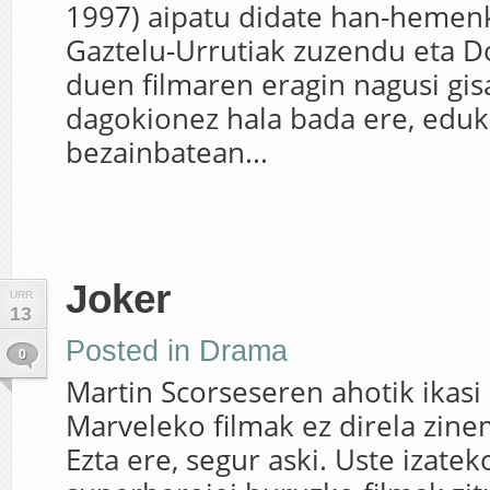
1997) aipatu didate han-hemen
Gaztelu-Urrutiak zuzendu eta D
duen filmaren eragin nagusi gis
dagokionez hala bada ere, eduk
bezainbatean...
Joker
URR
13
Posted in
Drama
0
Martin Scorseseren ahotik ikasi
Marveleko filmak ez direla zin
Ezta ere, segur aski. Uste izatek