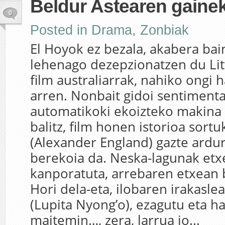
Beldur Astearen gaine
0
Posted in
Drama
,
Zonbiak
El Hoyok ez bezala, akabera bai
lehenago dezepzionatzen du Lit
film australiarrak, nahiko ongi 
arren. Nonbait gidoi sentimenta
automatikoki ekoizteko makina 
balitz, film honen istorioa sort
(Alexander England) gazte ardu
berekoia da. Neska-lagunak etx
kanporatuta, arrebaren etxean b
Hori dela-eta, ilobaren irakaslea
(Lupita Nyong’o), ezagutu eta h
maitemin…, zera, larrua jo...