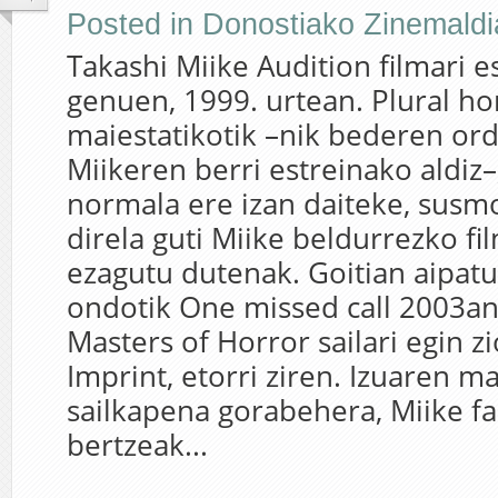
Posted in
Donostiako Zinemaldi
Takashi Miike Audition filmari 
genuen, 1999. urtean. Plural h
maiestatikotik –nik bederen or
Miikeren berri estreinako aldiz–
normala ere izan daiteke, susmo
direla guti Miike beldurrezko fi
ezagutu dutenak. Goitian aipat
ondotik One missed call 2003an,
Masters of Horror sailari egin z
Imprint, etorri ziren. Izuaren m
sailkapena gorabehera, Miike f
bertzeak...