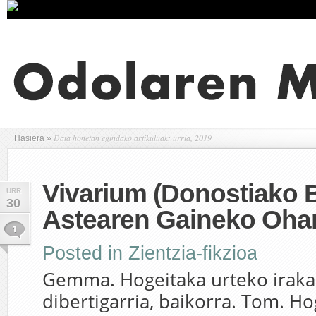
Data honetan egindako artikuluak: urria, 2019
Hasiera
»
Vivarium (Donostiako 
URR
30
Astearen Gaineko Ohar
1
Posted in
Zientzia-fikzioa
Gemma. Hogeitaka urteko irakas
dibertigarria, baikorra. Tom. H