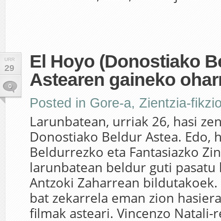
El Hoyo (Donostiako B
URR
29
Astearen gaineko ohar
0
Posted in
Gore-a
,
Zientzia-fikzi
Larunbatean, urriak 26, hasi ze
Donostiako Beldur Astea. Edo, 
Beldurrezko eta Fantasiazko Zi
larunbatean beldur guti pasatu 
Antzoki Zaharrean bildutakoek. S
bat zekarrela eman zion hasiera
filmak asteari. Vincenzo Natali