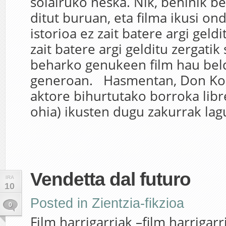
solairuko neska. Nik, behinik be
ditut buruan, eta filma ikusi on
istorioa ez zait batere argi geldi
zait batere argi gelditu zergatik 
beharko genukeen film hau bel
generoan. Hasmentan, Don Koc
aktore bihurtutako borroka libr
ohia) ikusten dugu zakurrak lagu
Vendetta dal futuro
IRA
10
Posted in
Zientzia-fikzioa
0
Film harrigarriak –film harrigarri