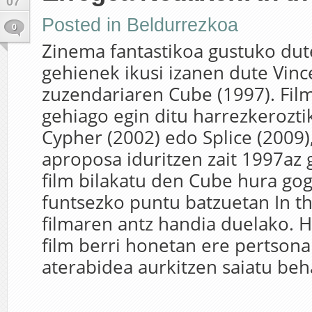
07
Posted in
Beldurrezkoa
0
Zinema fantastikoa gustuko dut
gehienek ikusi izanen dute Vinc
zuzendariaren Cube (1997). Film
gehiago egin ditu harrezkeroztik
Cypher (2002) edo Splice (2009),
aproposa iduritzen zait 1997az 
film bilakatu den Cube hura gog
funtsezko puntu batzuetan In th
filmaren antz handia duelako. H
film berri honetan ere pertsona
aterabidea aurkitzen saiatu beh