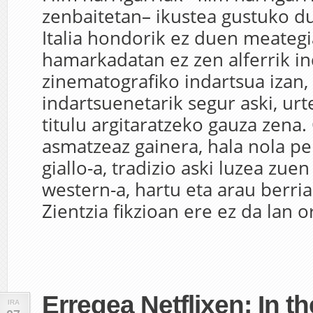
zenbaitetan– ikustea gustuko 
Italia hondorik ez duen meategi
hamarkadatan ez zen alferrik in
zinematografiko indartsua izan
indartsuenetarik segur aski, ur
titulu argitaratzeko gauza zena
asmatzeaz gainera, hala nola p
giallo-a, tradizio aski luzea zuen
western-a, hartu eta arau berri
Zientzia fikzioan ere ez da lan ori
Erregea Netflixen: In th
IRA