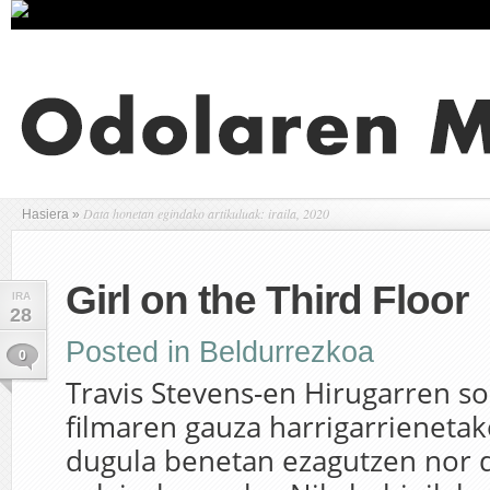
Data honetan egindako artikuluak: iraila, 2020
Hasiera
»
Girl on the Third Floor
IRA
28
Posted in
Beldurrezkoa
0
Travis Stevens-en Hirugarren so
filmaren gauza harrigarrienetak
dugula benetan ezagutzen nor 