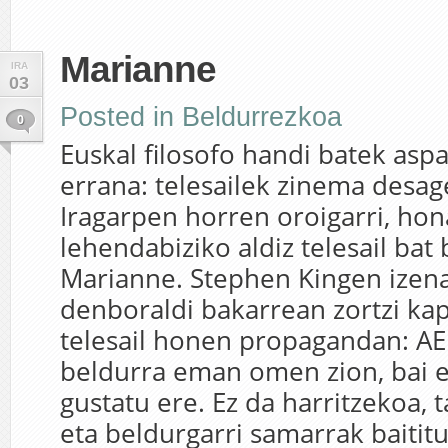
Marianne
IRA
03
Posted in
Beldurrezkoa
0
Euskal filosofo handi batek aspa
errana: telesailek zinema desag
Iragarpen horren oroigarri, h
lehendabiziko aldiz telesail bat
Marianne. Stephen Kingen izena
denboraldi bakarrean zortzi kap
telesail honen propagandan: AE
beldurra eman omen zion, bai et
gustatu ere. Ez da harritzekoa, 
eta beldurgarri samarrak baititu