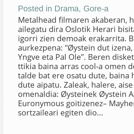
Posted in
Drama
,
Gore-a
Metalhead filmaren akaberan, h
ailegatu dira Oslotik Herari bisi
igorri zien demoak erakarrita. 
aurkezpena: “Øystein dut izena,
Yngve eta Pal Ole”. Beren diske
ttikia baina arras cool-a omen 
talde bat ere osatu dute, baina 
dute aipatu. Zaleak, halere, ais
omenaldia: Øysteinek Øystein A
Euronymous goitizenez– Mayhe
sortzaileari egiten dio...