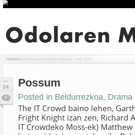
Data honetan egindako artikuluak: iraila, 2019
Hasiera
»
Possum
IRA
24
Posted in
Beldurrezkoa
,
Drama
0
The IT Crowd baino lehen, Gart
Fright Knight izan zen, Richard 
IT Crowdeko Moss-ek) Matthew 