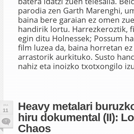
batera idatzi zuen telesaila. Be
parodia zen Garth Marenghi, u
baina bere garaian ez omen zue
handirik lortu. Harrezkeroztik, 
egin ditu Holnessek; Possum ha
film luzea da, baina horretan 
arrastorik aurkituko. Susto hand
nahiz eta inoizko txotxongilo izu
Heavy metalari buruzko 
IRA
11
hiru dokumental (II): Lo
1
Chaos