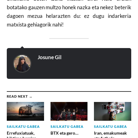
botatako gauzen multzo honek nazka eta nekez beterik
dagoen mezua helarazten du: ez dugu indarkeria
matxista gehiagorik nahi!
Josune Gil
READ NEXT →
SAILKATU GABEA
SAILKATU GABEA
SAILKATU GABEA
Errefuxiatuak,
BTX eta gero…
Iran, emakumeak