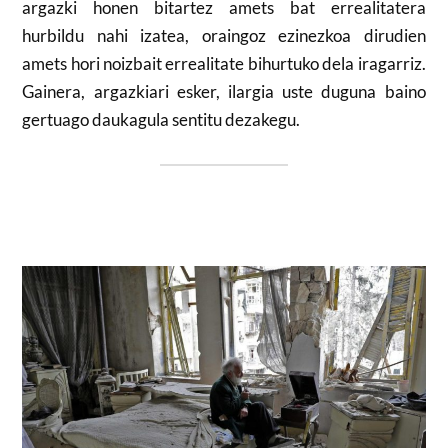
argazki honen bitartez amets bat errealitatera
hurbildu nahi izatea, oraingoz ezinezkoa dirudien
amets hori noizbait errealitate bihurtuko dela iragarriz.
Gainera, argazkiari esker, ilargia uste duguna baino
gertuago daukagula sentitu dezakegu.