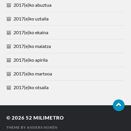
2017(e)ko abuztua
2017(e)ko uztaila
2017(e)ko ekaina
2017(e)ko maiatza
2017(e)ko apirila
2017(e)ko martxoa
2017(e)ko otsaila
© 2026
52 MILIMETRO
THEME BY
ANDERS NORÉN