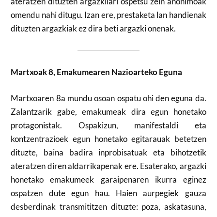
ateratzen dituzten argazkilari ospetsu zein anonimoak
omendu nahi ditugu. Izan ere, prestaketa lan handienak
dituzten argazkiak ez dira beti argazki onenak.
Martxoak 8, Emakumearen Nazioarteko Eguna
Martxoaren 8a mundu osoan ospatu ohi den eguna da.
Zalantzarik gabe, emakumeak dira egun honetako
protagonistak. Ospakizun, manifestaldi eta
kontzentrazioek egun honetako egitarauak betetzen
dituzte, baina badira inprobisatuak eta bihotzetik
ateratzen diren aldarrikapenak ere. Esaterako, argazki
honetako emakumeek garaipenaren ikurra eginez
ospatzen dute egun hau. Haien aurpegiek gauza
desberdinak transmititzen dituzte: poza, askatasuna,