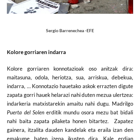
Sergio Barrenechea -EFE
Kolore gorriaren indarra
Kolore gorriaren konnotazioak oso anitzak dira:
maitasuna, odola, heriotza, sua, arriskua, debekua,
indarra, … Konnotazio hauetako askok errazten digute
zapata gorri hauek helarazi nahi duten mezua ulertzea:
indarkeria matxistarekin amaitu nahi dugu. Madrilgo
Puerta del Solen
erditik mundu osora mezu bat bidali
nahi baita zapata pilaketa honen bitartez. Zapatez
gainera, itzalita dauden kandelak eta eraila izan den
emakume baten izena ikusten dira. Kale erdian