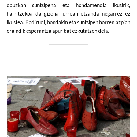
dauzkan suntsipena eta hondamendia ikusirik,
harritzekoa da gizona lurrean etzanda negarrez ez
ikustea. Badirudi, hondakin eta suntsipen horren azpian
oraindik esperantza apur bat ezkutatzen dela.