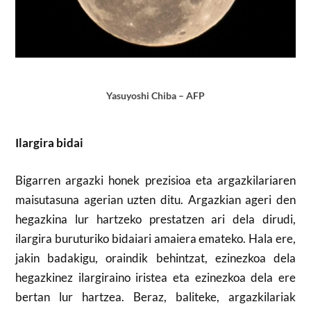
Yasuyoshi Chiba – AFP
Ilargira bidai
Bigarren argazki honek prezisioa eta argazkilariaren
maisutasuna agerian uzten ditu. Argazkian ageri den
hegazkina lur hartzeko prestatzen ari dela dirudi,
ilargira buruturiko bidaiari amaiera emateko. Hala ere,
jakin badakigu, oraindik behintzat, ezinezkoa dela
hegazkinez ilargiraino iristea eta ezinezkoa dela ere
bertan lur hartzea. Beraz, baliteke, argazkilariak