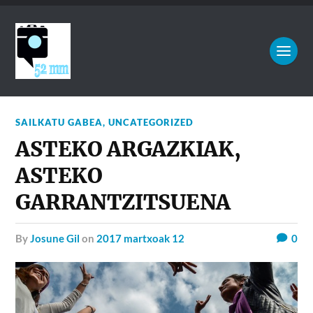
SAILKATU GABEA
,
UNCATEGORIZED
ASTEKO ARGAZKIAK,
ASTEKO
GARRANTZITSUENA
by
Josune Gil
on
2017 martxoak 12
0