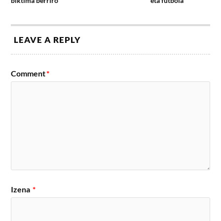
biktima berriro
eta futbola
LEAVE A REPLY
Comment
*
Izena
*