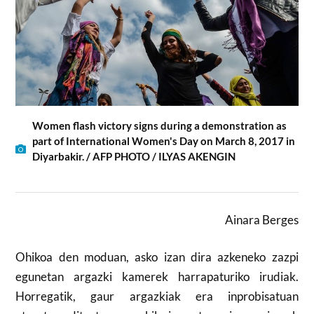
Women flash victory signs during a demonstration as
part of International Women's Day on March 8, 2017 in
Diyarbakir. / AFP PHOTO / ILYAS AKENGIN
Ainara Berges
Ohikoa den moduan, asko izan dira azkeneko zazpi
egunetan argazki kamerek harrapaturiko irudiak.
Horregatik, gaur argazkiak era inprobisatuan