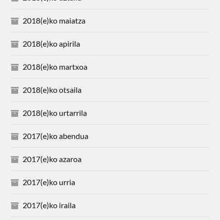
2018(e)ko maiatza
2018(e)ko apirila
2018(e)ko martxoa
2018(e)ko otsaila
2018(e)ko urtarrila
2017(e)ko abendua
2017(e)ko azaroa
2017(e)ko urria
2017(e)ko iraila