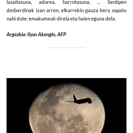
lasaitasuna, adorea, harrotasuna, … Sentipen
desberdinak izan arren, elkarrekin gauza bera ospatu
nahi dute: emakumeak direla eta haien eguna dela.
Argazkia: Ilyas Akengin, AFP