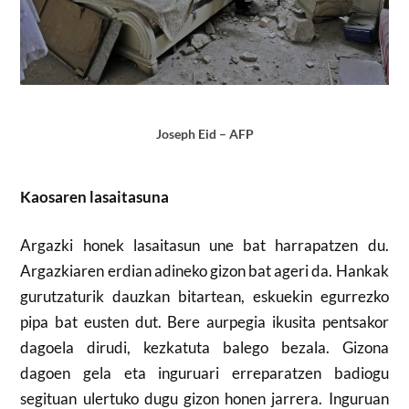
Joseph Eid – AFP
Kaosaren lasaitasuna
Argazki honek lasaitasun une bat harrapatzen du.
Argazkiaren erdian adineko gizon bat ageri da. Hankak
gurutzaturik dauzkan bitartean, eskuekin egurrezko
pipa bat eusten dut. Bere aurpegia ikusita pentsakor
dagoela dirudi, kezkatuta balego bezala. Gizona
dagoen gela eta inguruari erreparatzen badiogu
segituan ulertuko dugu gizon honen jarrera. Inguruan