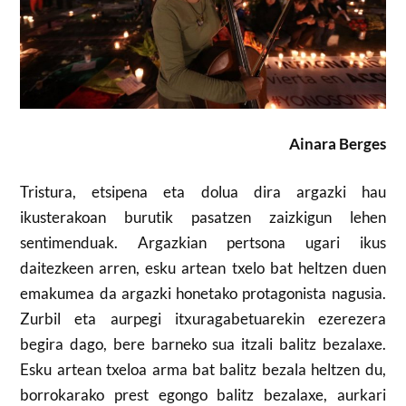
Ainara Berges
Tristura, etsipena eta dolua dira argazki hau
ikusterakoan burutik pasatzen zaizkigun lehen
sentimenduak. Argazkian pertsona ugari ikus
daitezkeen arren, esku artean txelo bat heltzen duen
emakumea da argazki honetako protagonista nagusia.
Zurbil eta aurpegi itxuragabetuarekin ezerezera
begira dago, bere barneko sua itzali balitz bezalaxe.
Esku artean txeloa arma bat balitz bezala heltzen du,
borrokarako prest egongo balitz bezalaxe, aurkari