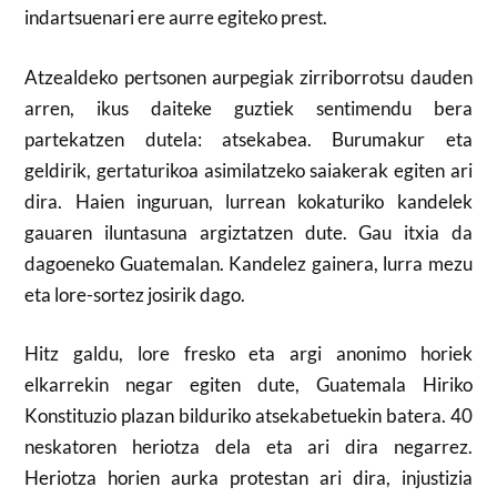
indartsuenari ere aurre egiteko prest.
Atzealdeko pertsonen aurpegiak zirriborrotsu dauden
arren, ikus daiteke guztiek sentimendu bera
partekatzen dutela: atsekabea. Burumakur eta
geldirik, gertaturikoa asimilatzeko saiakerak egiten ari
dira. Haien inguruan, lurrean kokaturiko kandelek
gauaren iluntasuna argiztatzen dute. Gau itxia da
dagoeneko Guatemalan. Kandelez gainera, lurra mezu
eta lore-sortez josirik dago.
Hitz galdu, lore fresko eta argi anonimo horiek
elkarrekin negar egiten dute, Guatemala Hiriko
Konstituzio plazan bilduriko atsekabetuekin batera. 40
neskatoren heriotza dela eta ari dira negarrez.
Heriotza horien aurka protestan ari dira, injustizia