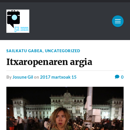
SAILKATU GABEA
,
UNCATEGORIZED
Itxaropenaren argia
by
Josune Gil
on
2017 martxoak 15
0