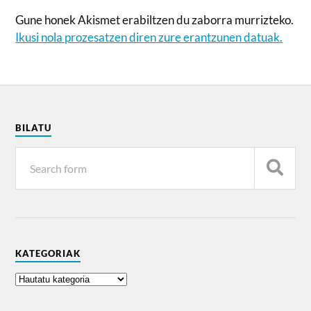
Gune honek Akismet erabiltzen du zaborra murrizteko.
Ikusi nola prozesatzen diren zure erantzunen datuak.
BILATU
KATEGORIAK