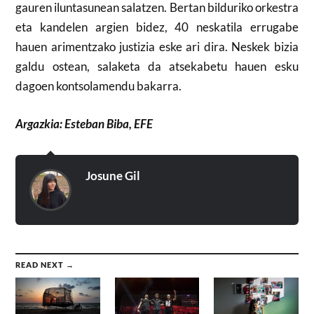
gauren iluntasunean salatzen. Bertan bilduriko orkestra
eta kandelen argien bidez, 40 neskatila errugabe
hauen arimentzako justizia eske ari dira. Neskek bizia
galdu ostean, salaketa da atsekabetu hauen esku
dagoen kontsolamendu bakarra.
Argazkia: Esteban Biba, EFE
Josune Gil
READ NEXT →