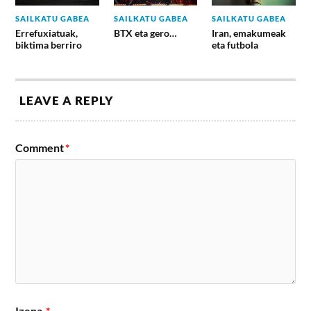
SAILKATU GABEA
SAILKATU GABEA
SAILKATU GABEA
Errefuxiatuak,
BTX eta gero…
Iran, emakumeak
biktima berriro
eta futbola
LEAVE A REPLY
Comment
*
Izena
*