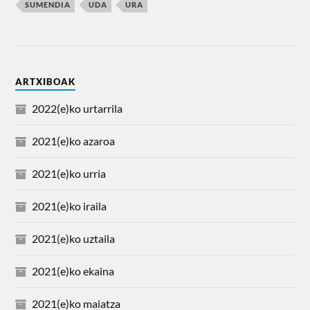
SUMENDIA
UDA
URA
ARTXIBOAK
2022(e)ko urtarrila
2021(e)ko azaroa
2021(e)ko urria
2021(e)ko iraila
2021(e)ko uztaila
2021(e)ko ekaina
2021(e)ko maiatza