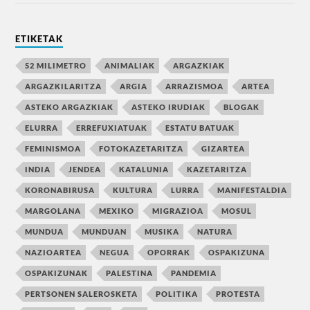
ETIKETAK
52 MILIMETRO
ANIMALIAK
ARGAZKIAK
ARGAZKILARITZA
ARGIA
ARRAZISMOA
ARTEA
ASTEKO ARGAZKIAK
ASTEKO IRUDIAK
BLOGAK
ELURRA
ERREFUXIATUAK
ESTATU BATUAK
FEMINISMOA
FOTOKAZETARITZA
GIZARTEA
INDIA
JENDEA
KATALUNIA
KAZETARITZA
KORONABIRUSA
KULTURA
LURRA
MANIFESTALDIA
MARGOLANA
MEXIKO
MIGRAZIOA
MOSUL
MUNDUA
MUNDUAN
MUSIKA
NATURA
NAZIOARTEA
NEGUA
OPORRAK
OSPAKIZUNA
OSPAKIZUNAK
PALESTINA
PANDEMIA
PERTSONEN SALEROSKETA
POLITIKA
PROTESTA