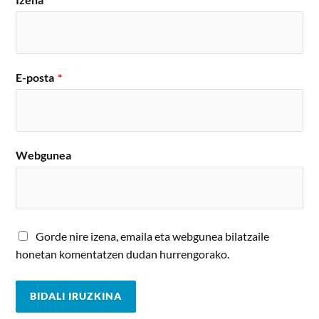
E-posta
*
Webgunea
Gorde nire izena, emaila eta webgunea bilatzaile
honetan komentatzen dudan hurrengorako.