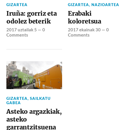
GIZARTEA
GIZARTEA
,
NAZIOARTEA
Iruña: gorriz eta
Erabaki
odolez beterik
koloretsua
2017 uztailak 5
—
0
2017 ekainak 30
—
0
Comments
Comments
GIZARTEA
,
SAILKATU
GABEA
Asteko argazkiak,
asteko
garrantzitsuena