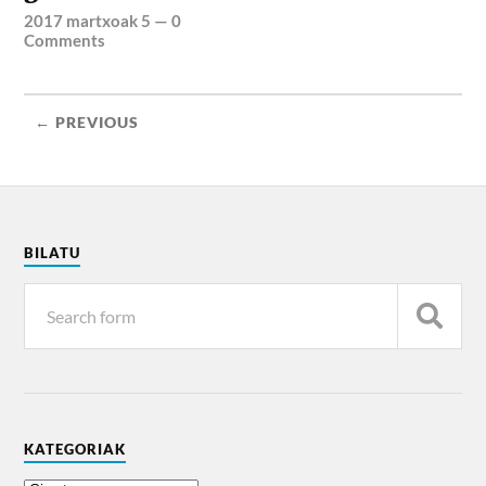
2017 martxoak 5
—
0
Comments
← PREVIOUS
BILATU
KATEGORIAK