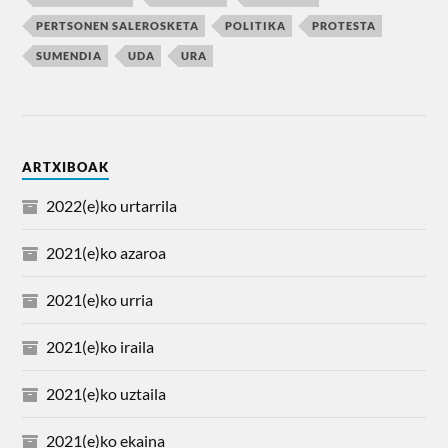
PERTSONEN SALEROSKETA
POLITIKA
PROTESTA
SUMENDIA
UDA
URA
ARTXIBOAK
2022(e)ko urtarrila
2021(e)ko azaroa
2021(e)ko urria
2021(e)ko iraila
2021(e)ko uztaila
2021(e)ko ekaina