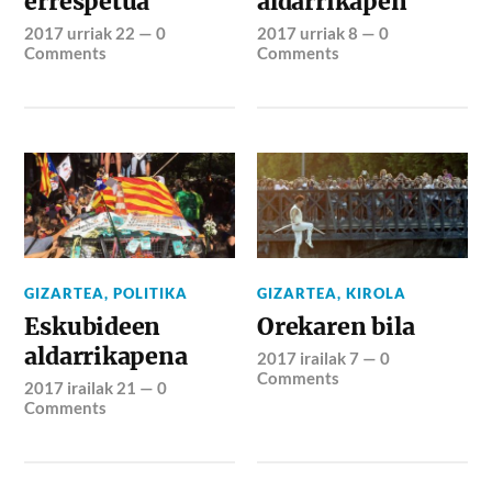
errespetua
aldarrikapen
2017 urriak 22
—
0
2017 urriak 8
—
0
Comments
Comments
GIZARTEA
,
POLITIKA
GIZARTEA
,
KIROLA
Eskubideen
Orekaren bila
aldarrikapena
2017 irailak 7
—
0
Comments
2017 irailak 21
—
0
Comments