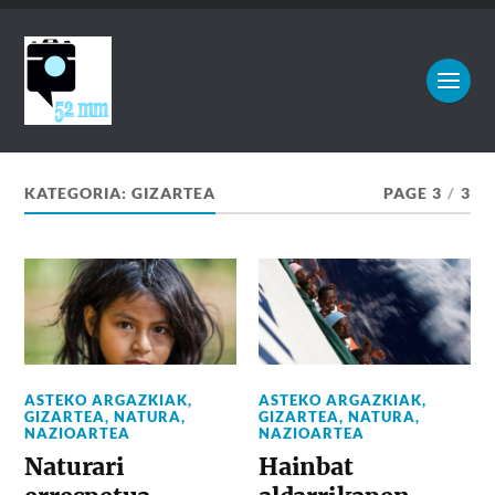
KATEGORIA:
GIZARTEA
PAGE 3
/
3
ASTEKO ARGAZKIAK
,
ASTEKO ARGAZKIAK
,
GIZARTEA
,
NATURA
,
GIZARTEA
,
NATURA
,
NAZIOARTEA
NAZIOARTEA
Naturari
Hainbat