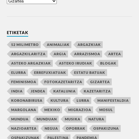
ETIKETAK
52 MILIMETRO
ANIMALIAK
ARGAZKIAK
ARGAZKILARITZA
ARGIA
ARRAZISMOA
ARTEA
ASTEKO ARGAZKIAK
ASTEKO IRUDIAK
BLOGAK
ELURRA
ERREFUXIATUAK
ESTATU BATUAK
FEMINISMOA
FOTOKAZETARITZA
GIZARTEA
INDIA
JENDEA
KATALUNIA
KAZETARITZA
KORONABIRUSA
KULTURA
LURRA
MANIFESTALDIA
MARGOLANA
MEXIKO
MIGRAZIOA
MOSUL
MUNDUA
MUNDUAN
MUSIKA
NATURA
NAZIOARTEA
NEGUA
OPORRAK
OSPAKIZUNA
OSPAKIZUNAK
PALESTINA
PANDEMIA