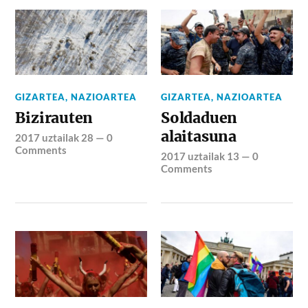
GIZARTEA
,
NAZIOARTEA
GIZARTEA
,
NAZIOARTEA
Bizirauten
Soldaduen
alaitasuna
2017 uztailak 28
—
0
Comments
2017 uztailak 13
—
0
Comments