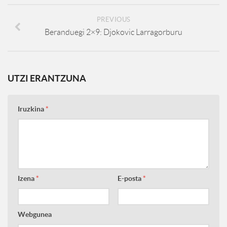
PREVIOUS
Beranduegi 2×9: Djokovic Larragorburu
UTZI ERANTZUNA
Iruzkina
*
Izena
*
E-posta
*
Webgunea