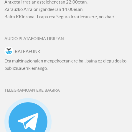
Antxeta Irratian astelehenetan 22:00etan.
Zarauzko Arraion igandeetan 14:00etan.
Baita KKinzona, Txapa eta Segura irratietan ere, noizbait.
AUDIO PLATAFORMA LIBREAN
BALEAFUNK
Eta multinazionalen menpekoetan ere bai, baina ez diegu doako
publizitaterik emango.
TELEGRAMOAN ERE BAGIRA