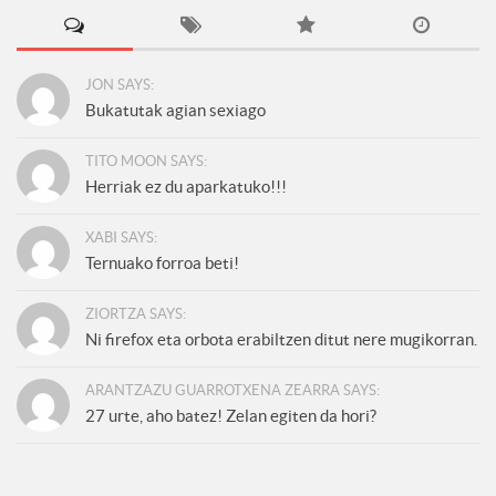
JON SAYS:
Bukatutak agian sexiago
TITO MOON SAYS:
Herriak ez du aparkatuko!!!
XABI SAYS:
Ternuako forroa beti!
ZIORTZA SAYS:
Ni firefox eta orbota erabiltzen ditut nere mugikorran.
ARANTZAZU GUARROTXENA ZEARRA SAYS:
27 urte, aho batez! Zelan egiten da hori?