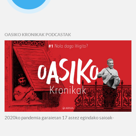
OASIKO KRONIKAK PODCASTAK
2020ko pandemia garaietan 17 astez egindako saioak-