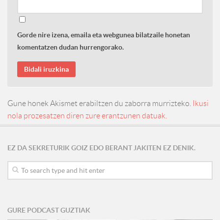
Gorde nire izena, emaila eta webgunea bilatzaile honetan
komentatzen dudan hurrengorako.
Gune honek Akismet erabiltzen du zaborra murrizteko.
Ikusi
nola prozesatzen diren zure erantzunen datuak.
EZ DA SEKRETURIK GOIZ EDO BERANT JAKITEN EZ DENIK.
GURE PODCAST GUZTIAK