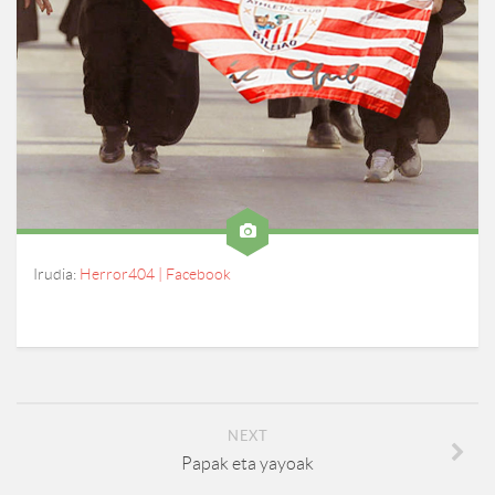
Irudia:
Herror404 | Facebook
NEXT
Papak eta yayoak