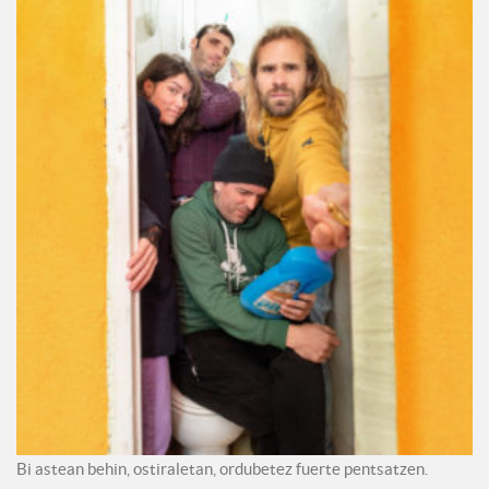
Bi astean behin, ostiraletan, ordubetez fuerte pentsatzen.