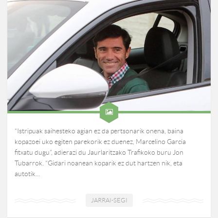
“Istripuak saihesteko agian ez da pertsonarik onena, baina
kopazoei uko egiten parekorik ez duenez, Marcelino Garcia
fitxatu dugu”, adierazi du Jaurlaritzako Trafikoko buru Jon
Tubarrok. “Gidari noanean koparik ez dut hartzen nik, eta
autotik...
JARRAI-SEGI