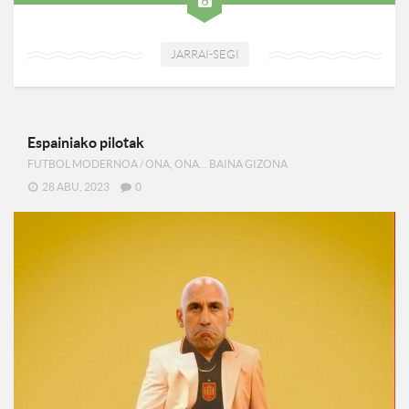
JARRAI-SEGI
Espainiako pilotak
FUTBOL MODERNOA
/
ONA, ONA... BAINA GIZONA
28 ABU, 2023
0