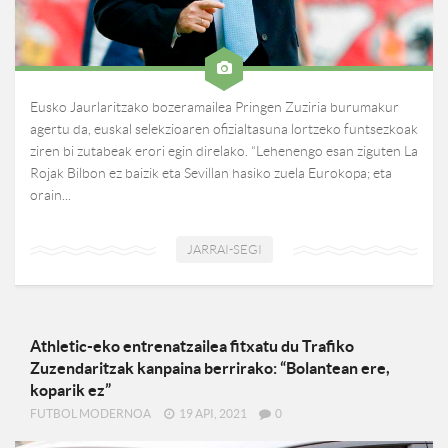
Eusko Jaurlaritzako bozeramailea Pringen Zuziria burumakur
agertu da, euskal selekzioaren ofizialtasuna lortzeko funtsezkoak
ziren bi zutabeak erori egin direlako. “Lehenengo esan ziguten La
Rojak Bilbon ez baizik eta Sevillan hasiko zuela Eurokopa; eta
orain...
JARRAI-SEGI
Athletic-eko entrenatzailea fitxatu du Trafiko
Zuzendaritzak kanpaina berrirako: “Bolantean ere,
koparik ez”
FUTBOL MODERNOA
19 API, 2021
0