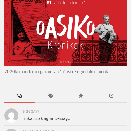
2020ko pandemia garaietan 17 astez egindako saioak-
JON SAYS:
Bukatutak agian sexiago