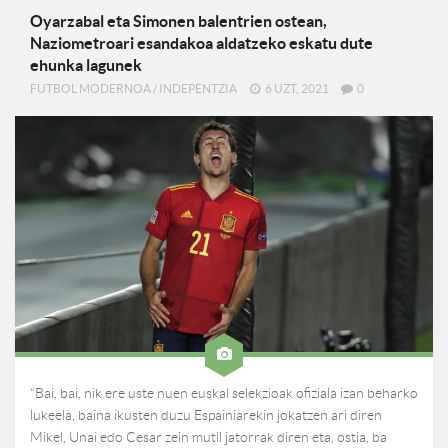
Oyarzabal eta Simonen balentrien ostean,
Naziometroari esandakoa aldatzeko eskatu dute
ehunka lagunek
FUTBOL MODERNOA
/
INDEPENTZIA
6 UZT, 2021
0
“Bai, bai, nik ere uste nuen euskal selekzioak ofiziala izan beharko
lukeela, baina ikusten duzu Espainiarekin jokatzen ari diren
Mikel, Unai edo Cesar zein mutil jatorrak diren eta, ostia, ba