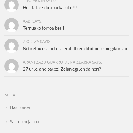
TITO MOON SAYS:
Herriak ez du aparkatuko!!!
XABI SAYS:
Ternuako forroa beti!
ZIORTZA SAYS:
Ni firefox eta orbota erabiltzen ditut nere mugikorran.
ARANTZAZU GUARROTXENA ZEARRA SAYS:
27 urte, aho batez! Zelan egiten da hori?
META
Hasi saioa
Sarreren jarioa