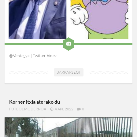
@Vente_ya | Twitter bidez.
JARRAI-SEGI
Korner itxia aterako du
FUTBOL MODERNOA
4 API, 2022
0