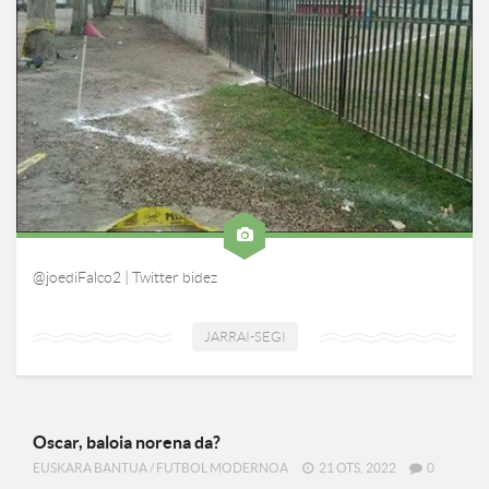
@joediFalco2 | Twitter bidez
JARRAI-SEGI
Oscar, baloia norena da?
EUSKARA BANTUA
/
FUTBOL MODERNOA
21 OTS, 2022
0