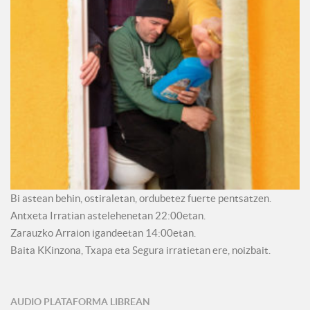
Bi astean behin, ostiraletan, ordubetez fuerte pentsatzen.
Antxeta Irratian astelehenetan 22:00etan.
Zarauzko Arraion igandeetan 14:00etan.
Baita KKinzona, Txapa eta Segura irratietan ere, noizbait.
AUDIO PLATAFORMA LIBREAN