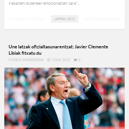
irabazten dutenean emozionatzen zara”,...
JARRAI-SEGI
Une latzak ofizialtasunarentzat: Javier Clemente
Libiak fitxatu du
FUTBOL MODERNOA
2 EKA, 2021
0