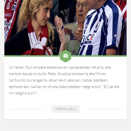
Urriaren 31n Anoeta estadioaren kanpoaldean elkartu eta
hantxe daude ordutik Pello Alustiza tolosarra eta Miren
Lertxundi durangarra, elkarrekin sesioan, batak besteari
demostratu nahian ez direla bata besteari begira bizi. “Ez zarela
niri begira bizi!?...
JARRAI-SEGI