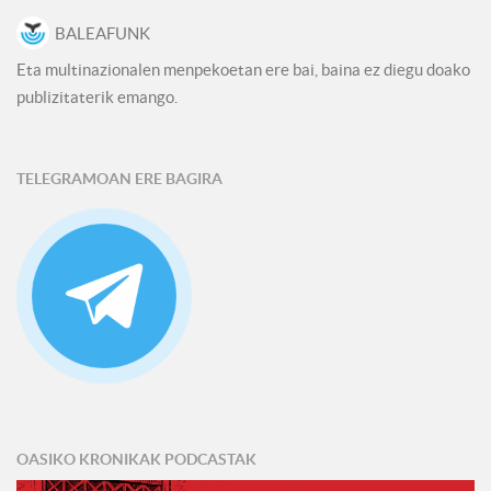
BALEAFUNK
Eta multinazionalen menpekoetan ere bai, baina ez diegu doako
publizitaterik emango.
TELEGRAMOAN ERE BAGIRA
OASIKO KRONIKAK PODCASTAK