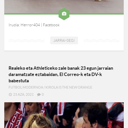
Irudia: Herror404 | Facebook
JARRAI-SEGI
Realeko eta Athleticeko zale banak 23 egun jarraian
daramatzate eztabaidan, El Correo-k eta DV-k
babestuta
FUTBOL MODERNOA
/
KIROLA IS THE NEW ORANGE
23 AZA, 2021
0