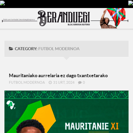
CATEGORY:
FUTBOL MODERNOA
Mauritaniako aurrelaria ez dago txantxetarako
FUTBOL MODERNOA
31 URT, 2024
0