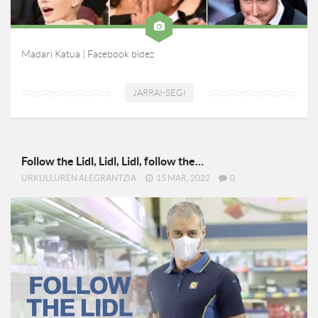
Madari Katua | Facebook bidez
JARRAI-SEGI
Follow the Lidl, Lidl, Lidl, follow the…
URKULLUREN ALEGRANTZIA
15 MAR, 2022
0