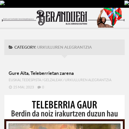
CATEGORY:
URKULLUREN ALEGRANTZIA
Gure Aita, Teleberrietan zarena
EUSKAL TEDESPISTA
/
GELZALEAK
/
URKULLUREN ALEGRANTZIA
25 MAI, 2023
0