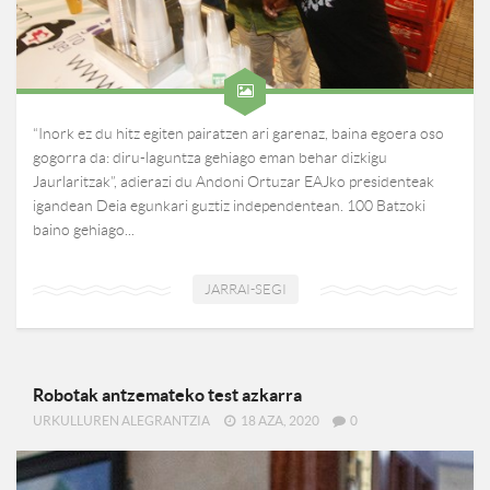
“Inork ez du hitz egiten pairatzen ari garenaz, baina egoera oso
gogorra da: diru-laguntza gehiago eman behar dizkigu
Jaurlaritzak”, adierazi du Andoni Ortuzar EAJko presidenteak
igandean Deia egunkari guztiz independentean. 100 Batzoki
baino gehiago...
JARRAI-SEGI
Robotak antzemateko test azkarra
URKULLUREN ALEGRANTZIA
18 AZA, 2020
0