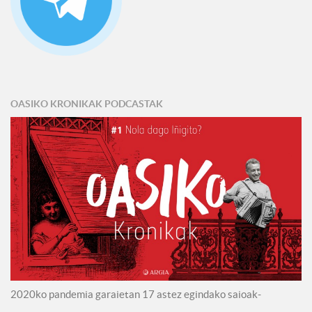
OASIKO KRONIKAK PODCASTAK
2020ko pandemia garaietan 17 astez egindako saioak-