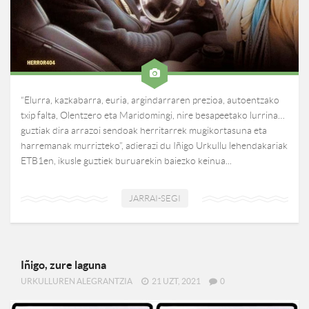
“Elurra, kazkabarra, euria, argindarraren prezioa, autoentzako
txip falta, Olentzero eta Maridomingi, nire besapeetako lurrina…
guztiak dira arrazoi sendoak herritarrek mugikortasuna eta
harremanak murrizteko”, adierazi du Iñigo Urkullu lehendakariak
ETB1en, ikusle guztiek buruarekin baiezko keinua...
JARRAI-SEGI
Iñigo, zure laguna
URKULLUREN ALEGRANTZIA
21 UZT, 2021
0