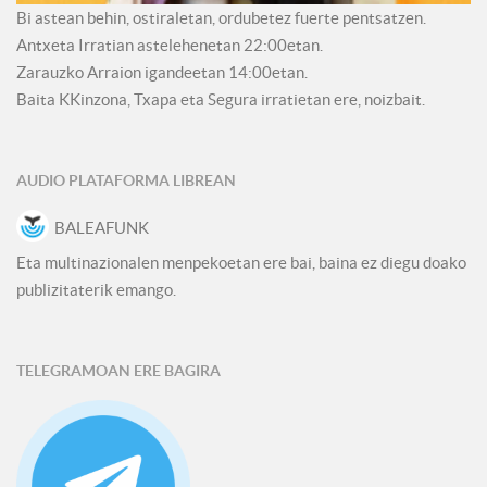
Bi astean behin, ostiraletan, ordubetez fuerte pentsatzen.
Antxeta Irratian astelehenetan 22:00etan.
Zarauzko Arraion igandeetan 14:00etan.
Baita KKinzona, Txapa eta Segura irratietan ere, noizbait.
AUDIO PLATAFORMA LIBREAN
BALEAFUNK
Eta multinazionalen menpekoetan ere bai, baina ez diegu doako
publizitaterik emango.
TELEGRAMOAN ERE BAGIRA