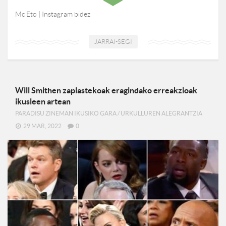
Mc Eto | Instagram bidez
JARRAI-SEGI
Will Smithen zaplastekoak eragindako erreakzioak
ikusleen artean
PARADISU ZINEMAN IKUSIKO GARA
/
URKULLUREN ALEGRANTZIA
29 MAR, 2022
0