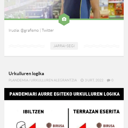
Irudia: @grafismo | Twitter
JARRAI-SEGI
Urkulluren logika
PLANDEMIA
/
URKULLUREN ALEGRANTZIA
3 URT, 2022
0