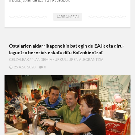
Irudia: javier de ibarra | Facebook
JARRAI-SEGI
Ostalarien aldarrikapenekin bat egin du EAJk eta diru-
laguntza bereziak eskatu ditu Batzokientzat
GELZALEAK
/
PLANDEMIA
/
URKULLUREN ALEGRANTZIA
25 AZA, 2020
0