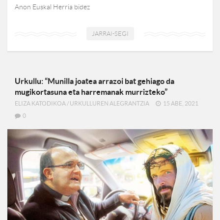
Anon Euskal Herria bidez
JARRAI-SEGI
Urkullu: “Munilla joatea arrazoi bat gehiago da
mugikortasuna eta harremanak murrizteko”
ELIZA KATODIKOA
/
URKULLUREN ALEGRANTZIA
15 ABE, 2021
0