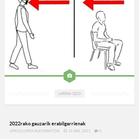
JARRAI-SEGI
2022rako gauzarik erabilgarrienak
URKULLUREN ALEGRANTZIA
31 ABE, 2021
0