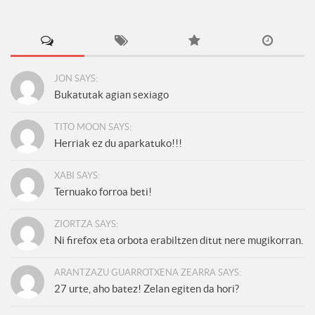
JON SAYS:
Bukatutak agian sexiago
TITO MOON SAYS:
Herriak ez du aparkatuko!!!
XABI SAYS:
Ternuako forroa beti!
ZIORTZA SAYS:
Ni firefox eta orbota erabiltzen ditut nere mugikorran.
ARANTZAZU GUARROTXENA ZEARRA SAYS:
27 urte, aho batez! Zelan egiten da hori?