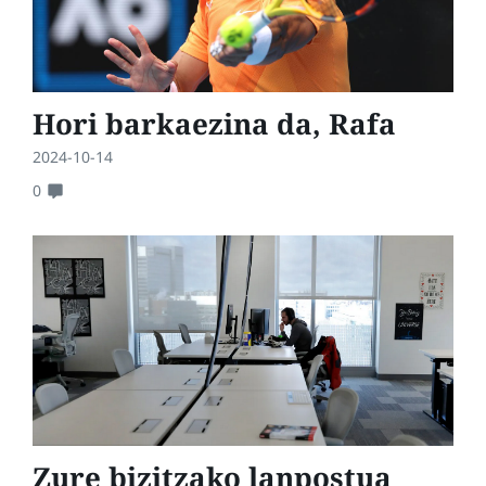
Hori barkaezina da, Rafa
2024-10-14
0
Zure bizitzako lanpostua