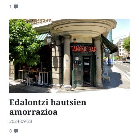
1
Edalontzi hautsien
amorrazioa
2024-09-23
0