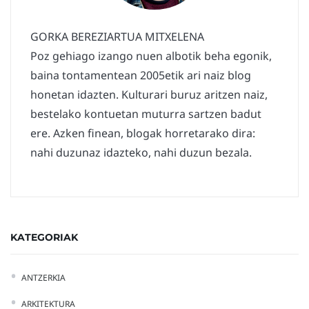
GORKA BEREZIARTUA MITXELENA
Poz gehiago izango nuen albotik beha egonik,
baina tontamentean 2005etik ari naiz blog
honetan idazten. Kulturari buruz aritzen naiz,
bestelako kontuetan muturra sartzen badut
ere. Azken finean, blogak horretarako dira:
nahi duzunaz idazteko, nahi duzun bezala.
KATEGORIAK
ANTZERKIA
ARKITEKTURA