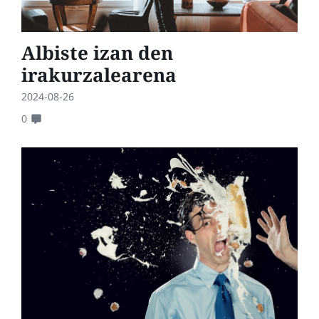
Albiste izan den
irakurzalearena
2024-08-26
0