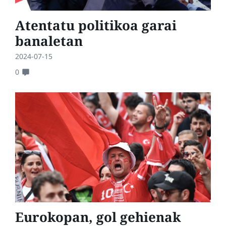
Atentatu politikoa garai
banaletan
2024-07-15
0
Eurokopan, gol gehienak