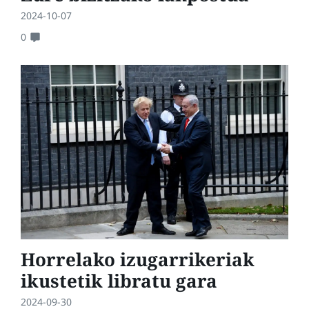
2024-10-07
0
Horrelako izugarrikeriak
ikustetik libratu gara
2024-09-30