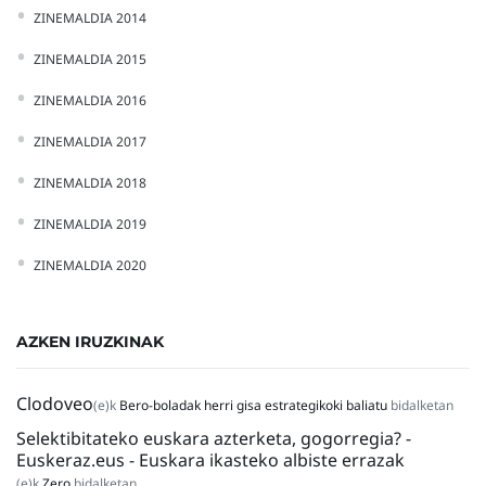
ZINEMALDIA 2014
ZINEMALDIA 2015
ZINEMALDIA 2016
ZINEMALDIA 2017
ZINEMALDIA 2018
ZINEMALDIA 2019
ZINEMALDIA 2020
AZKEN IRUZKINAK
Clodoveo
(e)k
Bero-boladak herri gisa estrategikoki baliatu
bidalketan
Selektibitateko euskara azterketa, gogorregia? -
Euskeraz.eus - Euskara ikasteko albiste errazak
(e)k
Zero
bidalketan