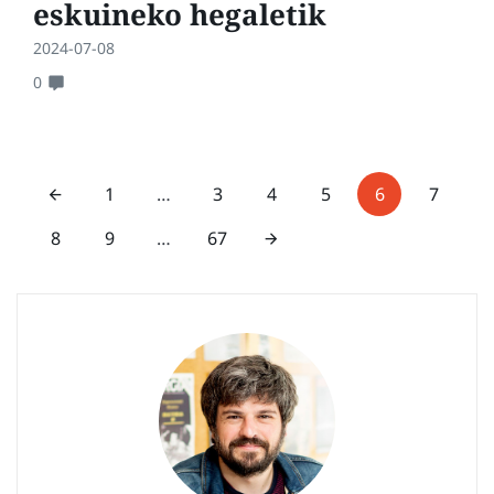
eskuineko hegaletik
2024-07-08
0
1
…
3
4
5
6
7
8
9
…
67