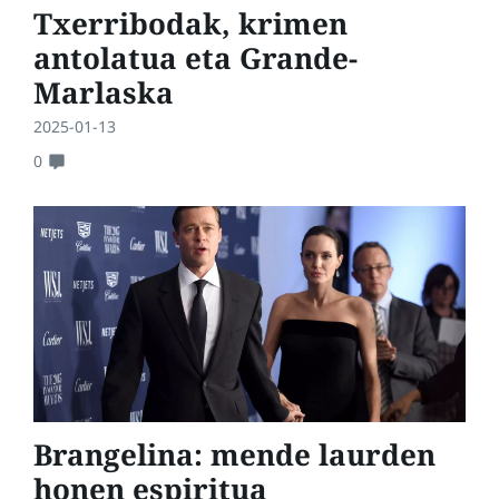
Txerribodak, krimen
antolatua eta Grande-
Marlaska
2025-01-13
0
Brangelina: mende laurden
honen espiritua