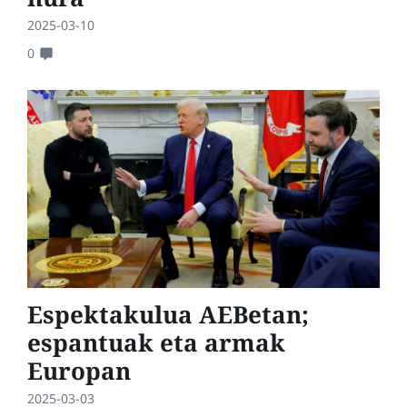
2025-03-10
0
Espektakulua AEBetan;
espantuak eta armak
Europan
2025-03-03