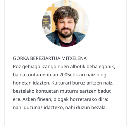
GORKA BEREZIARTUA MITXELENA
Poz gehiago izango nuen albotik beha egonik,
baina tontamentean 2005etik ari naiz blog
honetan idazten. Kulturari buruz aritzen naiz,
bestelako kontuetan muturra sartzen badut
ere. Azken finean, blogak horretarako dira:
nahi duzunaz idazteko, nahi duzun bezala.