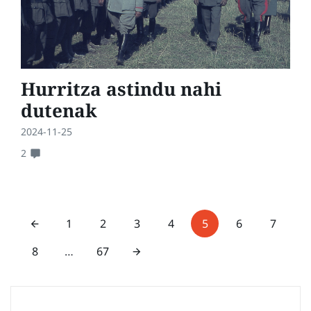
Hurritza astindu nahi
dutenak
2024-11-25
2
1
2
3
4
5
6
7
8
…
67