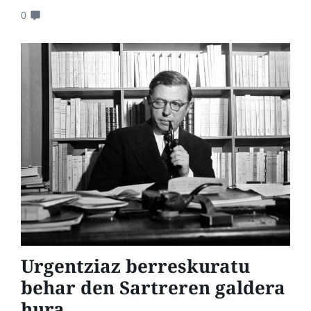
0
Urgentziaz berreskuratu
behar den Sartreren galdera
hura