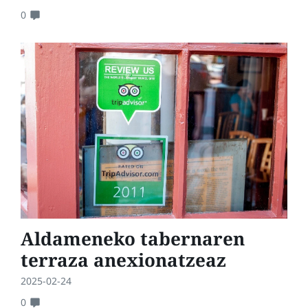
0
Aldameneko tabernaren
terraza anexionatzeaz
2025-02-24
0