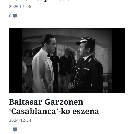
2025-01-06
0
Baltasar Garzonen
‘Casablanca’-ko eszena
2024-12-24
1