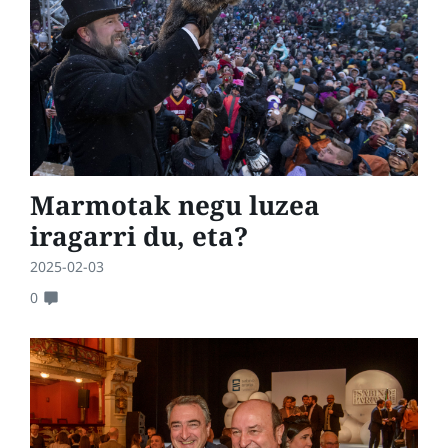
Marmotak negu luzea
iragarri du, eta?
2025-02-03
0