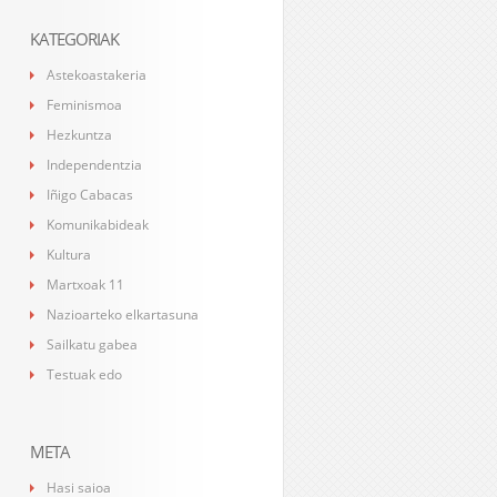
KATEGORIAK
Astekoastakeria
Feminismoa
Hezkuntza
Independentzia
Iñigo Cabacas
Komunikabideak
Kultura
Martxoak 11
Nazioarteko elkartasuna
Sailkatu gabea
Testuak edo
META
Hasi saioa