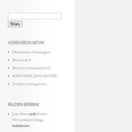
Bilatu:
AZKEN BIDALKETAK
Elkarbizitza-Dekalogoa
Martxoak 8
Mozorro sexistarik ez!!!
KOMUNERA JOAN NAITEKE?
Euskara maitagarria…
IRUZKIN BERRIAK
Joan Nieva
(e)k
Eneko
Fernandezen bloga
bidalketan