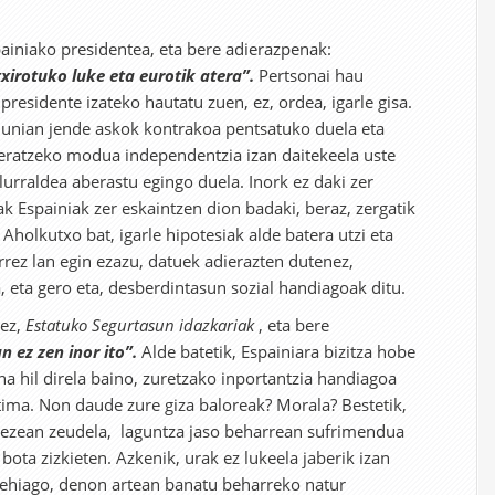
ainiako presidentea, eta bere adierazpenak:
xirotuko luke eta eurotik atera”.
Pertsonai hau
 presidente izateko hautatu zuen, ez, ordea, igarle gisa.
lunian jende askok kontrakoa pentsatuko duela eta
teratzeko modua independentzia izan daitekeela uste
lurraldea aberastu egingo duela. Inork ez daki zer
k Espainiak zer eskaintzen dion badaki, beraz, zergatik
Aholkutxo bat, igarle hipotesiak alde batera utzi eta
rez lan egin ezazu, datuek adierazten dutenez,
, eta gero eta, desberdintasun sozial handiagoak ditu.
ez,
Estatuko Segurtasun idazkariak
, eta bere
n ez zen inor ito”.
Alde batetik, Espainiara bizitza hobe
na hil direla baino, zuretzako inportantzia handiagoa
stima. Non daude zure giza baloreak? Morala? Bestetik,
aezean zeudela, laguntza jaso beharrean sufrimendua
 bota zizkieten. Azkenik, urak ez lukeela jaberik izan
gehiago, denon artean banatu beharreko natur