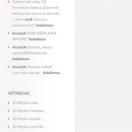
Txibierroak uluka 43:
Feminismo beltza, Daurmith
twitera eta mozorro sexistak
– Arrosa
(e)k
Mozorro
sexistarik ez!!!
bidalketan
leize
(e)k
KOMUNERA JOAN
NAITEKE?
bidalketan
leize
(e)k
Goizero, akaso,
egun(h)EROkotasuna
bidalketan
leize
(e)k
“Iraultza txikiak”
zure esku daude…
bidalketan
ARTXIBOAK
2016(e)ko iraila
2016(e)ko martxoa
2016(e)ko otsaila
2016(e)ko urtarrila