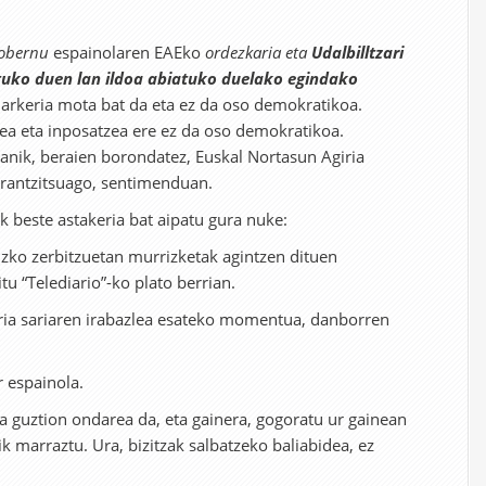
obernu
espainolaren EAEko
ordezkaria eta
Udalbilltzari
tuko duen lan ildoa abiatuko duelako egindako
darkeria mota bat da eta ez da oso demokratikoa.
zea eta inposatzea ere ez da oso demokratikoa.
anik, beraien borondatez, Euskal Nortasun Agiria
rrantzitsuago, sentimenduan.
k beste astakeria bat aipatu gura nuke:
zko zerbitzuetan murrizketak agintzen dituen
tu “Telediario”-ko plato berrian.
ria sariaren irabazlea esateko momentua, danborren
r espainola.
oa guztion ondarea da, eta gainera, gogoratu ur gainean
k marraztu. Ura, bizitzak salbatzeko baliabidea, ez