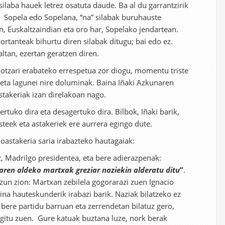
silaba hauek letrez osatuta daude. Ba al du garrantzirik
k, Sopela edo Sopelana, “na” silabak buruhauste
n, Euskaltzaindian eta oro har, Sopelako jendartean.
nportanteak bihurtu diren silabak ditugu; bai edo ez.
altan, ezertan geratzen diren.
riotzari erabateko errespetua zor diogu, momentu triste
i eta lagunei nire doluminak. Baina Iñaki Azkunaren
stakeriak izan direlakoan nago.
ertuko dira eta desagertuko dira. Bilbok, Iñaki barik,
steek eta astakeriek ere aurrera egingo dute.
astakeria saria irabazteko hautagaiak:
, Madrilgo presidentea, eta bere adierazpenak:
ren aldeko martxak greziar naziekin alderatu ditu
”
.
un zion: Martxan zebilela gogorarazi zuen Ignacio
ina hauteskunderik irabazi barik. Naziak bilatzeko ez
 bere partidu barruan eta zerrendetan bilatuz gero,
rgitu zuen. Gure katuak buztana luze, nork berak