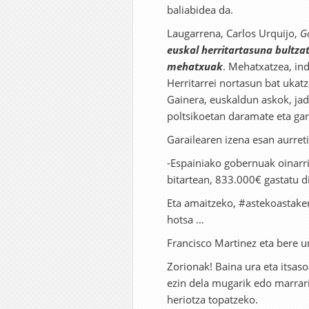
baliabidea da.
Laugarrena, Carlos Urquijo,
G
euskal herritartasuna bultza
mehatxuak
. Mehatxatzea, in
Herritarrei nortasun bat ukat
Gainera, euskaldun askok, jad
poltsikoetan daramate eta ga
Garailearen izena esan aurreti
-Espainiako gobernuak oinarri
bitartean, 833.000€ gastatu di
Eta amaitzeko, #astekoastake
hotsa …
Francisco Martinez eta bere u
Zorionak! Baina ura eta itsas
ezin dela mugarik edo marrari
heriotza topatzeko.