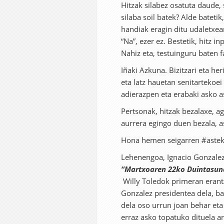
Hitzak silabez osatuta daude, 
silaba soil batek? Alde bateti
handiak eragin ditu udaletxea
“Na”, ezer ez. Bestetik, hitz i
Nahiz eta, testuinguru baten f
Iñaki Azkuna. Bizitzari eta he
eta latz hauetan senitartekoe
adierazpen eta erabaki asko a
Pertsonak, hitzak bezalaxe, ag
aurrera egingo duen bezala, a
Hona hemen seigarren #asteko
Lehenengoa, Ignacio Gonzalez
“Martxoaren 22ko Duintasuna
Willy Toledok primeran erantz
Gonzalez presidentea dela, ba
dela oso urrun joan behar eta
erraz asko topatuko dituela a