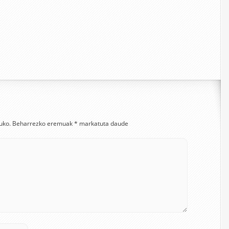
uko.
Beharrezko eremuak
*
markatuta daude