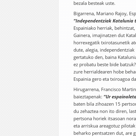
bezala besteak uste.
Bigarrena, Mariano Rajoy, Esp
“Independentziak Katalunia t
Espainiako herriak, behintzat,
Gainera, imajinatzen dut Kata
horrexegatik txirotasunetik a
dute, alegia, independentziak 
gertatuko den, baina Katalunia
ez probatu beste bide batzuk? 
zure herrialdearen hobe behar
Espainia gero eta txiroagoa da
Hirugarrena, Francisco Martin
baieztapenak:
“Ur espainoleta
baten bila zihoazen 15 pertso
du zehaztea non ito diren, la
pertsona horiek itsasoan nor
eta arriskua areagotuz pilotak
beharko pentsatzen dut, are 