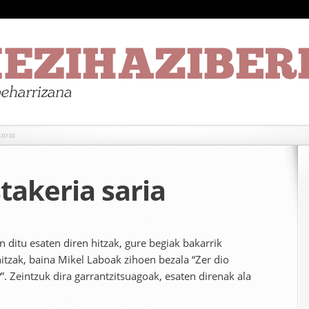
saria
takeria saria
n ditu esaten diren hitzak, gure begiak bakarrik
hitzak, baina Mikel Laboak zihoen bezala “Zer dio
?”. Zeintzuk dira garrantzitsuagoak, esaten direnak ala