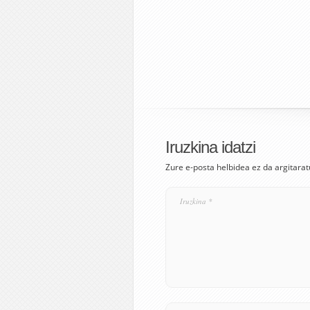
Iruzkina idatzi
Zure e-posta helbidea ez da argitarat