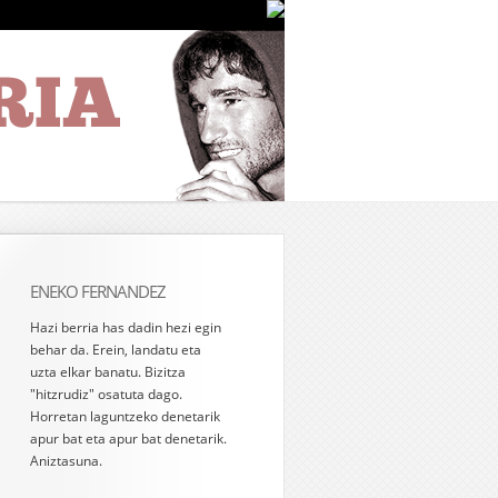
ENEKO FERNANDEZ
Hazi berria has dadin hezi egin
behar da. Erein, landatu eta
uzta elkar banatu. Bizitza
"hitzrudiz" osatuta dago.
Horretan laguntzeko denetarik
apur bat eta apur bat denetarik.
Aniztasuna.