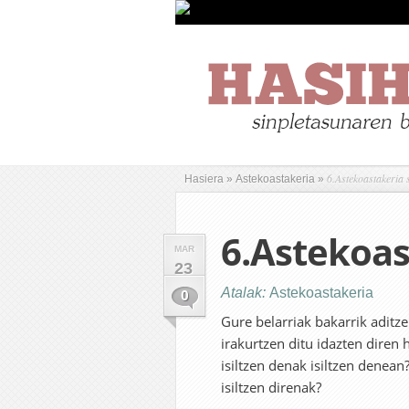
6.Astekoastakeria 
Hasiera
»
Astekoastakeria
»
6.Astekoas
MAR
23
Atalak:
Astekoastakeria
0
Gure belarriak bakarrik aditze
irakurtzen ditu idazten diren 
isiltzen denak isiltzen denean
isiltzen direnak?