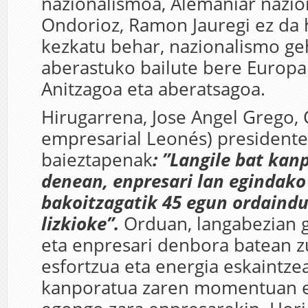
nazionalismoa, Alemaniar nazi
Ondorioz, Ramon Jauregi ez da 
kezkatu behar, nazionalismo ge
aberastuko bailute bere Europa
Anitzagoa eta aberatsagoa.
Hirugarrena, Jose Angel Grego, 
empresarial Leonés) presidente
baieztapenak
: ”Langile bat kan
denean, enpresari lan egindako
bakoitzagatik 45 egun ordaind
lizkioke”.
Orduan, langabezian g
eta enpresari denbora batean z
esfortzua eta energia eskaintzea
kanporatua zaren momentuan e