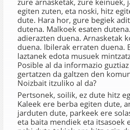
zure arnasketak, zure keinuek, j
egiten zuten, eta noski, hitz egi
dute. Hara hor, gure begiek ad
dutena. Malkoek esaten dutena.
adierazten duena. Arnasketak 
duena. Ibilerak erraten duena.
laztanek edota musuek mintzat
Posible al da informazio guztiaz
gertatzen da galtzen den komun
Noizbait itzuliko al da?
Pertsonek, soilik, ez dute hitz e
Kaleek ere berba egiten dute, a
jarduten dute, parkeek ere sola
eta baita mendiek eta itsasoek 