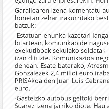
egongo zara enpresarekin. Hori
Garailearen izena komentatu aur
honetan zehar irakurritako best
batzuk:
-Estatuan ehunka kazetari lang
bitartean, komunikabide nagus
exekutiboak sekulako soldatak 
izan dituzte. Komunikazioa nego
denean. Esate baterako, Atresm
Gonzalezek 2,4 milioi euro irab
PRISAkoa den Juan Luis Cebrane
euro.
-Gasteizko autobus geltoki berri
Suarez izena jarriko diote. Hau 