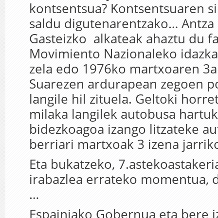
kontsentsua? Kontsentsuaren si
saldu digutenarentzako… Antza
Gasteizko alkateak ahaztu du fa
Movimiento Nazionaleko idazkar
zela edo 1976ko martxoaren 3a
Suarezen ardurapean zegoen po
langile hil zituela. Geltoki horr
milaka langilek autobusa hartu
bidezkoagoa izango litzateke au
berriari martxoak 3 izena jarriko
Eta bukatzeko, 7.astekoastakeri
irabazlea errateko momentua, 
…
Espainiako Gobernua eta bere 