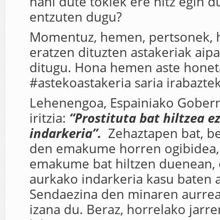
nahi dute tokiek ere hitz egin 
entzuten dugu?
Momentuz, hemen, pertsonek, h
eratzen dituzten astakeriak aipa
ditugu. Hona hemen aste hone
#astekoastakeria saria irabazte
Lehenengoa, Espainiako Gobern
iritzia:
“Prostituta bat hiltzea e
indarkeria”.
Zehaztapen bat,
be
den emakume horren ogibidea, 
emakume bat hiltzen duenean
aurkako indarkeria kasu baten 
Sendaezina den minaren aurrea
izana du. Beraz, horrelako jarre