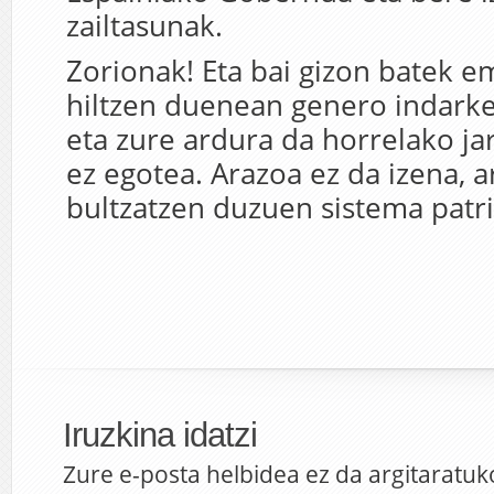
zailtasunak.
Zorionak! Eta bai gizon batek 
hiltzen duenean genero indarke
eta zure ardura da horrelako ja
ez egotea. Arazoa ez da izena, a
bultzatzen duzuen sistema patri
Iruzkina idatzi
Zure e-posta helbidea ez da argitaratuk