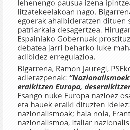
lehenengo pausua izena ipintze
litzatekeelakoan nago. Bigarren
egoerak ahalbideratzen dituen 
patriarkala desagertzea. Hiruga
Espainiako Gobernuak prostitu
debatea jarri beharko luke mah
adibidez erregulazioa.
Bigarrena, Ramon Jauregi, PSEk
adierazpenak:
“Nazionalismoek
eraikitzen Europa, deseraikitzen
Esango nuke Europa nazioez os
eta hauek eraiki dituzten ideiez:
nazionalismoak; hala nola, Frant
nazionalismoa, Italiar nazionali