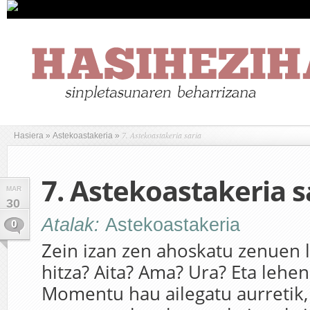
7. Astekoastakeria saria
Hasiera
»
Astekoastakeria
»
7. Astekoastakeria s
MAR
30
Atalak:
Astekoastakeria
0
Zein izan zen ahoskatu zenuen
hitza? Aita? Ama? Ura? Eta lehe
Momentu hau ailegatu aurretik,