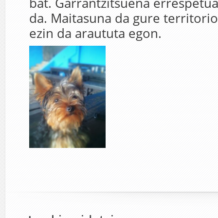
bat. Garrantzitsuena errespetu
da. Maitasuna da gure territorio
ezin da araututa egon.