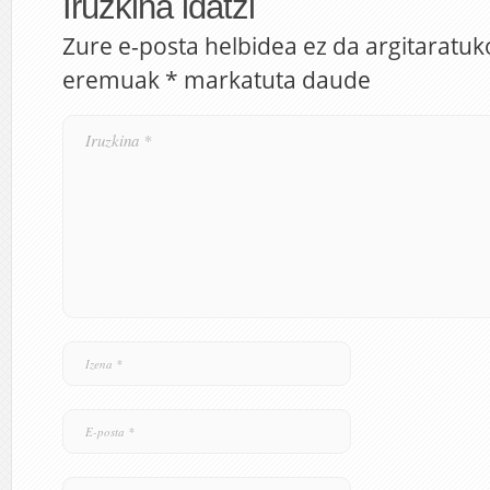
Iruzkina idatzi
Zure e-posta helbidea ez da argitaratuk
eremuak
*
markatuta daude