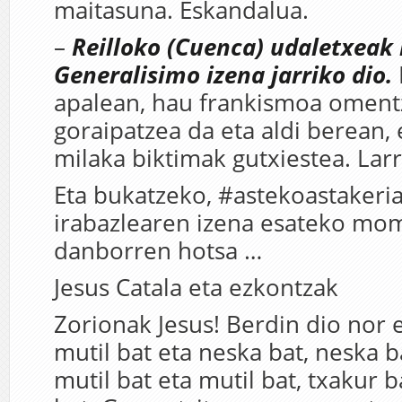
maitasuna. Eskandalua.
–
Reilloko (Cuenca) udaletxeak 
Generalisimo izena jarriko dio.
apalean, hau frankismoa oment
goraipatzea da eta aldi berean,
milaka biktimak gutxiestea. Larr
Eta bukatzeko, #astekoastakeria
irabazlearen izena esateko mo
danborren hotsa …
Jesus Catala eta ezkontzak
Zorionak Jesus! Berdin dio nor 
mutil bat eta neska bat, neska b
mutil bat eta mutil bat, txakur 