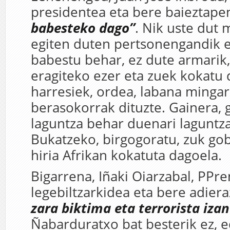
presidentea eta bere baieztape
babesteko dago”
. Nik uste dut 
egiten duten pertsonengandik e
babestu behar, ez dute armarik,
eragiteko ezer eta zuek kokatu 
harresiek, ordea, labana mingar
berasokorrak dituzte. Gainera, 
laguntza behar duenari laguntza
Bukatzeko, birgogoratu, zuk g
hiria Afrikan kokatuta dagoela.
Bigarrena, Iñaki Oiarzabal, PPre
legebiltzarkidea eta bere adier
zara biktima eta terrorista izan
Ñabarduratxo bat besterik ez, 