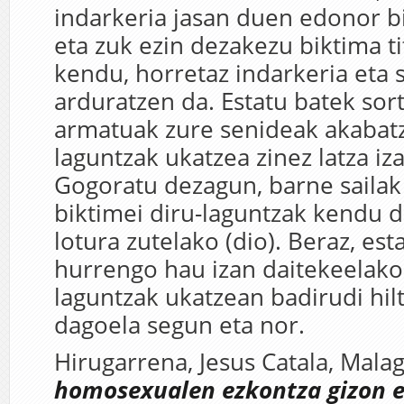
indarkeria jasan duen edonor b
eta zuk ezin dezakezu biktima t
kendu, horretaz indarkeria eta
arduratzen da. Estatu batek sor
armatuak zure senideak akabatz
laguntzak ukatzea zinez latza iz
Gogoratu dezagun, barne saila
biktimei diru-laguntzak kendu d
lotura zutelako (dio). Beraz, e
hurrengo hau izan daitekeelako
laguntzak ukatzean badirudi hi
dagoela segun eta nor.
Hirugarrena, Jesus Catala, Mal
homosexualen ezkontza gizon e