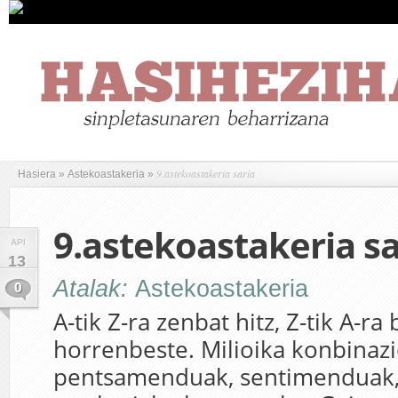
9.astekoastakeria saria
Hasiera
»
Astekoastakeria
»
9.astekoastakeria sa
API
13
Atalak:
Astekoastakeria
0
A-tik Z-ra zenbat hitz, Z-tik A-ra
horrenbeste. Milioika konbinazi
pentsamenduak, sentimenduak, i