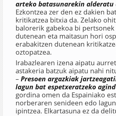
arteko batasunarekin alderatu 
Ezkontzea zer den ez dakien ba
kritikatzea bitxia da. Zelako ohi
balorerik gabekoa bi pertsonek
dutenean eta maitasun hori os
erabakitzen dutenean kritikatze
oztopatzea.
Irabazlearen izena aipatu aurret
astakeria batzuk aipatu nahi nit
–
Presoen argazkiak jartzeagati
lagun bat espetxeratzeko agind
gordina omen da Espainiako es
norberaren senideen edo lagun
ipintzea. Elkartasuna ez da delit