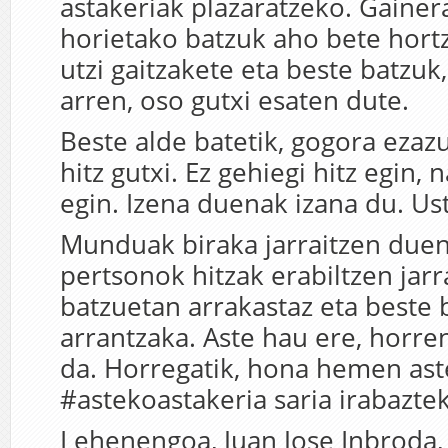
astakeriak plazaratzeko. Gainer
horietako batzuk aho bete hortz 
utzi gaitzakete eta beste batzuk,
arren, oso gutxi esaten dute.
Beste alde batetik, gogora ezazu,
hitz gutxi. Ez gehiegi hitz egin,
egin. Izena duenak izana du. Ust
Munduak biraka jarraitzen duen
pertsonok hitzak erabiltzen jarr
batzuetan arrakastaz eta beste 
arrantzaka. Aste hau ere, horre
da. Horregatik, hona hemen as
#astekoastakeria saria irabazte
Lehenengoa, Juan Jose Inbroda, 