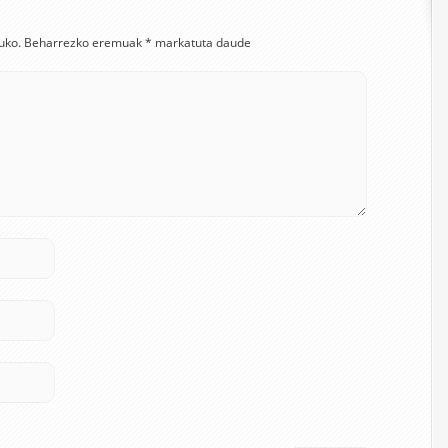
uko.
Beharrezko eremuak
*
markatuta daude