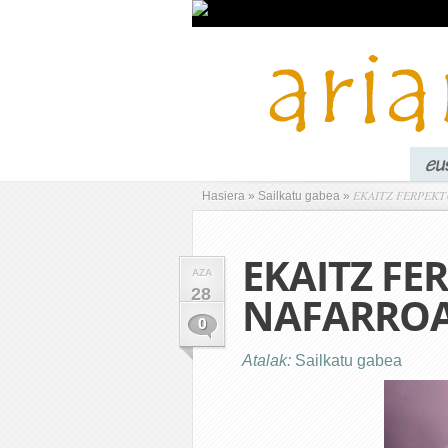
EKAITZ FERPEKT
Hasiera
»
Sailkatu gabea
»
EKAITZ FE
AZA
28
NAFARRO
0
Atalak:
Sailkatu gabea