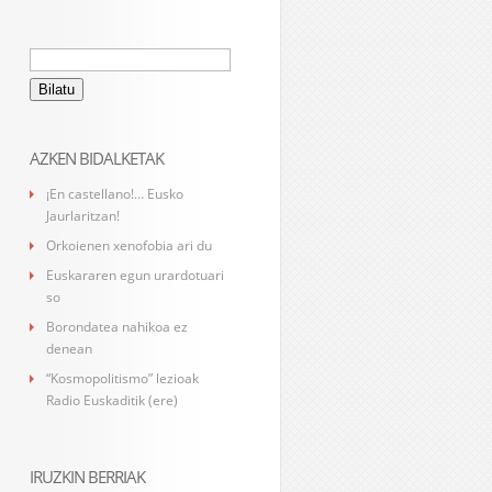
Bilatu:
AZKEN BIDALKETAK
¡En castellano!… Eusko
Jaurlaritzan!
Orkoienen xenofobia ari du
Euskararen egun urardotuari
so
Borondatea nahikoa ez
denean
“Kosmopolitismo” lezioak
Radio Euskaditik (ere)
IRUZKIN BERRIAK