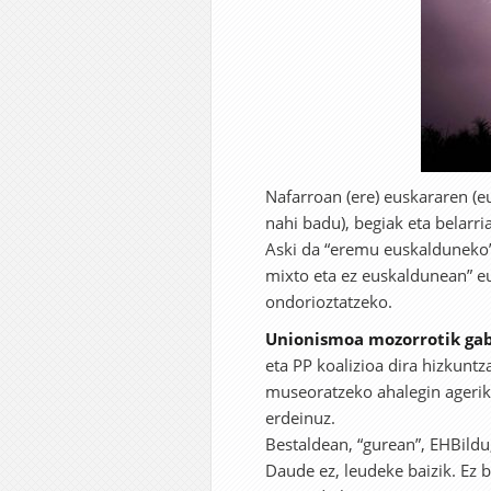
Nafarroan (ere) euskararen (e
nahi badu), begiak eta belarr
Aski da “eremu euskalduneko” 
mixto eta ez euskaldunean” e
ondorioztatzeko.
Unionismoa mozorrotik gab
eta PP koalizioa dira hizkunt
museoratzeko ahalegin agerik
erdeinuz.
Bestaldean, “gurean”, EHBildu
Daude ez, leudeke baizik. Ez b