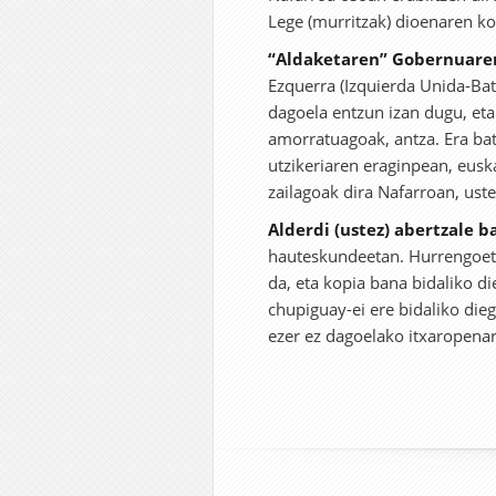
Lege (murritzak) dioenaren ko
“Aldaketaren” Gobernuaren
Ezquerra (Izquierda Unida-Batz
dagoela entzun izan dugu, eta
amorratuagoak, antza. Era bat
utzikeriaren eraginpean, eus
zailagoak dira Nafarroan, ust
Alderdi (ustez) abertzale 
hauteskundeetan. Hurrengoeta
da, eta kopia bana bidaliko d
chupiguay-ei ere bidaliko dieg
ezer ez dagoelako itxaropenar