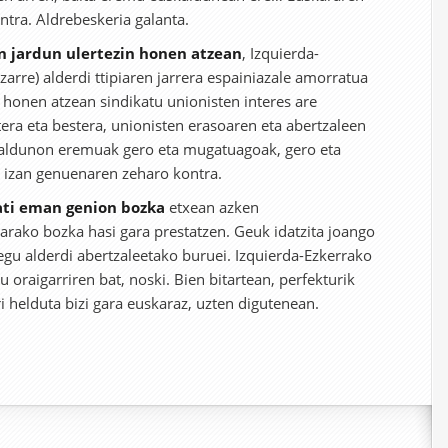
ntra. Aldrebeskeria galanta.
 jardun ulertezin honen atzean
, Izquierda-
arre) alderdi ttipiaren jarrera espainiazale amorratua
 honen atzean sindikatu unionisten interes are
era eta bestera, unionisten erasoaren eta abertzaleen
kaldunon eremuak gero eta mugatuagoak, gero eta
e izan genuenaren zeharo kontra.
bati eman genion bozka
etxean azken
rako bozka hasi gara prestatzen. Geuk idatzita joango
iegu alderdi abertzaleetako buruei. Izquierda-Ezkerrako
u oraigarriren bat, noski. Bien bitartean, perfekturik
i helduta bizi gara euskaraz, uzten digutenean.