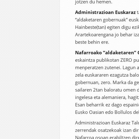
jotzen du hemen.
Administrazioan Euskaraz
t
“aldaketaren gobernuak” euska
Hainbeste(tan) egiten digu ez
Arartekoarengana jo behar iz
beste behin ere.
Nafarroako “aldaketaren”
eskaintza publikotan ZERO pu
menperatzen zutenei. Lagun a
zela euskararen ezagutza balor
gobernuan, zero. Marka da ge
sailaren 2tan baloratu omen d
ingelesa eta alemaniera, hagi
Esan beharrik ez dago espaini
Eusko Oasian edo Bollulos de
Administrazioan Euskaraz Tald
zerrendak osatzekoak izan dira
Nafarroa osoan erabiltzen di