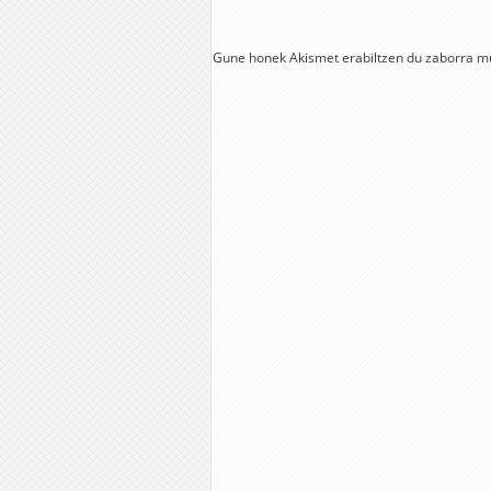
Gune honek Akismet erabiltzen du zaborra m