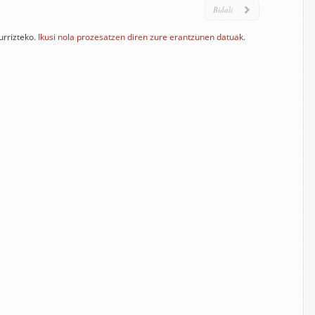
urrizteko.
Ikusi nola prozesatzen diren zure erantzunen datuak.