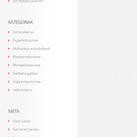
2018(e)ko azaroa
KATEGORIAK
Arrazakeria
Españolizazioa
Hizkuntza eskubideak
Koxkorretaraino
Menpekotasuna
Sailkatu gabea
Supremazismoa
valentziera
META
Hasi saioa
Sarreren jarioa