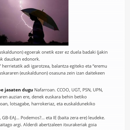
uskaldunon) egoerak onetik ezer ez duela badaki (jakin
iak dauzkan edonork.
herrietatik adi igarotzea, balantza egiteko eta “eremu
uskararen (euskaldunon) osasuna zein izan daitekeen
e jasaten dugu
Nafarroan. CCOO, UGT, PSN, UPN,
zaren auzian ere, denek euskara behin betiko
oan, lotsagabe, harrokeriaz, eta euskaldunekiko
, GB-EAJ… Podemos?… eta IE (baita zera ere) leudeke.
aitago argi. Alderdi abertzaleen itxurakeriak goia