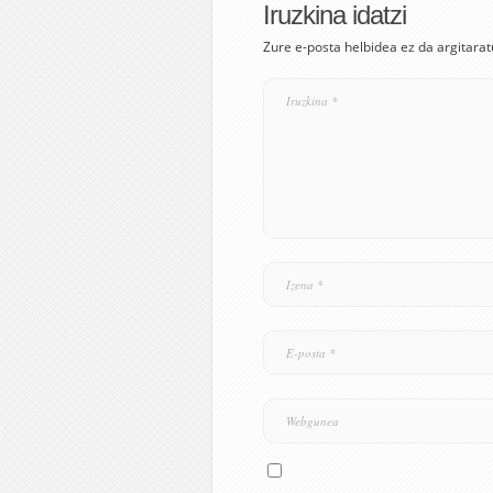
Iruzkina idatzi
Zure e-posta helbidea ez da argitarat