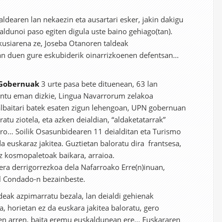
aldearen lan nekaezin eta ausartari esker, jakin dakigu
ldunoi paso egiten digula uste baino gehiago(tan).
ikusiarena ze, Joseba Otanoren taldeak
an duen gure eskubiderik oinarrizkoenen defentsan…
 Gobernuak
3 urte pasa bete dituenean, 63 lan
ntu eman dizkie, Lingua Navarrorum zelakoa
lbaitari batek esaten zigun lehengoan, UPN gobernuan
atu ziotela, eta azken deialdian, “aldaketatarrak”
ro… Soilik Osasunbidearen 11 deialditan eta Turismo
a euskaraz jakitea. Guztietan baloratu dira frantsesa,
tz kosmopaletoak baikara, arraioa.
era derrigorrezkoa dela Nafarroako Erre(n)inuan,
l Condado-n bezainbeste.
eak azpimarratu bezala, lan deialdi gehienak
, horietan ez da euskara jakitea baloratu, gero
ren arren, baita eremu euskaldunean ere… Euskararen