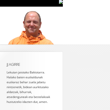
JJ AGIRRE
Lekutan jaiotako Bakiotarra.
Halako baten euskaldunak
euskaraz behar zuela jabetu
nintzenetik, bidean aurkitutako
aldatzak, bihurrak,
atsedenguneak eta bestelakoak
hustutzeko idazten dut, amen.