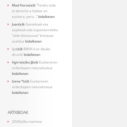
Mad Horse
(e)k
“Tenéis todo
el derecho a hablar en
euskera, pero…”
bidalketan
Juan
(e)k
Gainekoak eta
azpikoak edo espainiarrekiko
“alde bikotasuna” kristauei
azaldua
bidalketan
Ige
(e)k
BBVA-k ez dauka
dirurik!
bidalketan
Agirre(e)ko JJ
(e)k
Euskararen
ordezkapen naturalizatua
bidalketan
Izena *
(e)k
Euskararen
ordezkapen naturalizatua
bidalketan
ARTXIBOAK
2026(e)ko martxoa