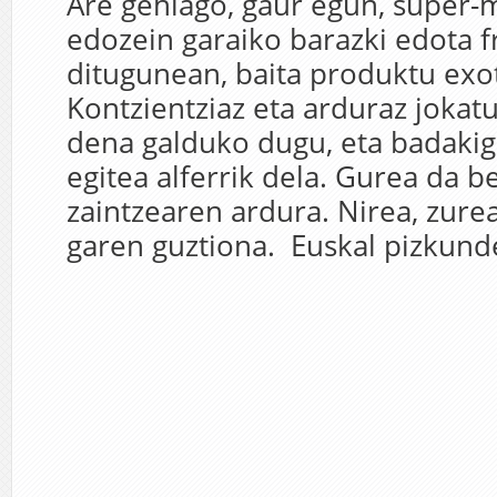
Are gehiago, gaur egun, super-
edozein garaiko barazki edota f
ditugunean, baita produktu exo
Kontzientziaz eta arduraz jokat
dena galduko dugu, eta badakig
egitea alferrik dela. Gurea da b
zaintzearen ardura. Nirea, zure
garen guztiona. Euskal pizkunde