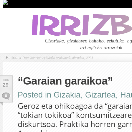
Data honetan egindako artikuluak: abendua, 2025
Hasiera
»
“Garaian garaikoa”
ABE
29
Posted in
Gizakia
,
Gizartea
,
Ha
0
Geroz eta ohikoagoa da “garaia
“tokian tokikoa” kontsumitzear
diskurtsoa. Praktika horren garra