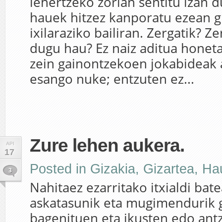
lehertzeko zorian sentitu izan 
hauek hitzez kanporatu ezean g
ixilaraziko bailiran. Zergatik? Ze
dugu hau? Ez naiz aditua honeta
zein gainontzekoen jokabideak 
esango nuke; entzuten ez...
Zure lehen aukera.
API
17
Posted in
Gizakia
,
Gizartea
,
Ha
3
Nahitaez ezarritako itxialdi bat
askatasunik eta mugimendurik g
bagenituen eta ikusten edo an