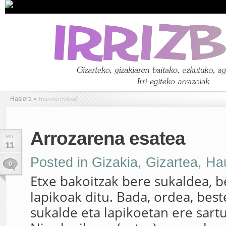
Hausnartzekoak
Hasiera
»
Arrozarena esatea
MAI
11
Posted in
Gizakia
,
Gizartea
,
Ha
0
Etxe bakoitzak bere sukaldea, b
lapikoak ditu. Bada, ordea, best
sukalde eta lapikoetan ere sart