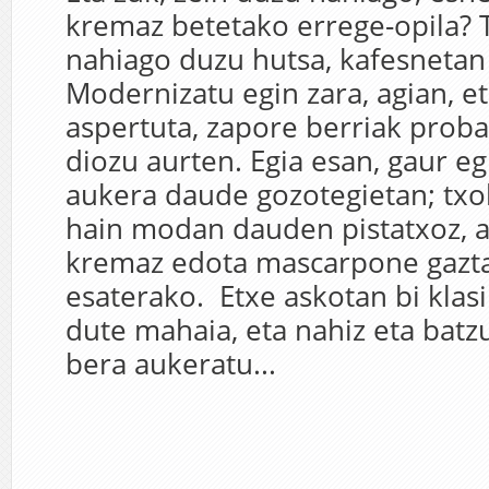
kremaz betetako errege-opila? T
nahiago duzu hutsa, kafesnetan 
Modernizatu egin zara, agian, e
aspertuta, zapore berriak proba
diozu aurten. Egia esan, gaur 
aukera daude gozotegietan; txok
hain modan dauden pistatxoz, 
kremaz edota mascarpone gazta
esaterako. Etxe askotan bi klas
dute mahaia, eta nahiz eta batz
bera aukeratu...