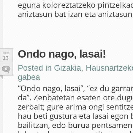
eguna koloreztatzeko pintzelka
aniztasun bat izan eta aniztasun
Ondo nago, lasai!
URR
13
Posted in
Gizakia
,
Hausnartzek
0
gabea
“Ondo nago, lasai”, “ez du garra
da”. Zenbatetan esaten ote dug
zerbait; gure arima ongi sentitz
hau beti gustura eta lasai egon
bailitzan, edo burua pentsamen