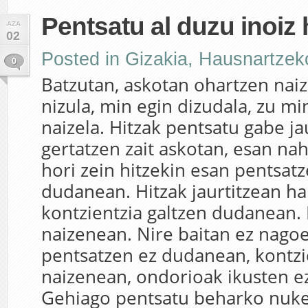
Pentsatu al duzu inoiz
AZA
02
Posted in
Gizakia
,
Hausnartzek
0
Batzutan, askotan ohartzen naiz
nizula, min egin dizudala, zu mi
naizela. Hitzak pentsatu gabe ja
gertatzen zait askotan, esan na
hori zein hitzekin esan pentsat
dudanean. Hitzak jaurtitzean h
kontzientzia galtzen dudanean. I
naizenean. Nire baitan ez nago
pentsatzen ez dudanean, kontzi
naizenean, ondorioak ikusten e
Gehiago pentsatu beharko nuke.