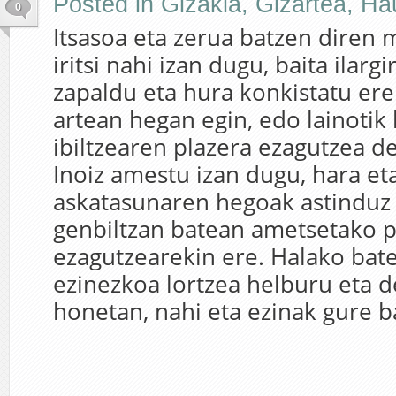
Posted in
Gizakia
,
Gizartea
,
Ha
0
Itsasoa eta zerua batzen diren
iritsi nahi izan dugu, baita ilargi
zapaldu eta hura konkistatu ere
artean hegan egin, edo lainotik 
ibiltzearen plazera ezagutzea d
Inoiz amestu izan dugu, hara et
askatasunaren hegoak astinduz
genbiltzan batean ametsetako p
ezagutzearekin ere. Halako bate
ezinezkoa lortzea helburu eta d
honetan, nahi eta ezinak gure bai