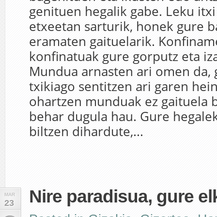
genituen hegalik gabe. Leku itxi
etxeetan sarturik, honek gure b
eramaten gaituelarik. Konfina
konfinatuak gure gorputz eta iz
Mundua arnasten ari omen da, 
txikiago sentitzen ari garen hei
ohartzen munduak ez gaituela 
behar dugula hau. Gure hegalek
biltzen dihardute,...
Nire paradisua, gure el
MAR
23