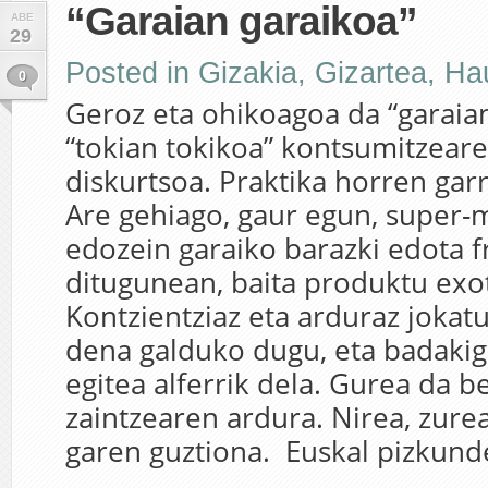
“Garaian garaikoa”
ABE
29
Posted in
Gizakia
,
Gizartea
,
Ha
0
Geroz eta ohikoagoa da “garaia
“tokian tokikoa” kontsumitzear
diskurtsoa. Praktika horren garra
Are gehiago, gaur egun, super-
edozein garaiko barazki edota f
ditugunean, baita produktu exo
Kontzientziaz eta arduraz jokat
dena galduko dugu, eta badakig
egitea alferrik dela. Gurea da b
zaintzearen ardura. Nirea, zure
garen guztiona. Euskal pizkunde