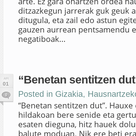
arte. Ez gara ohartzen ordea h
ditzazkegun jarrerak guk geuk 
ditugula, eta zail edo astun egit
gauzen aurrean pentsamendu e
negatiboak...
“Benetan sentitzen dut
API
01
Posted in
Gizakia
,
Hausnartzek
0
“Benetan sentitzen dut”. Hauxe 
hildakoan bere senide eta gertu
esaten dieguna, hitz hauek dol
balute moduan. Nik ere beti erab