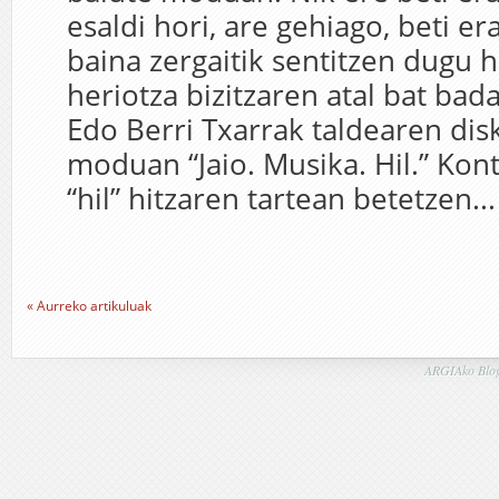
esaldi hori, are gehiago, beti er
baina zergaitik sentitzen dugu 
heriotza bizitzaren atal bat bada? 
Edo Berri Txarrak taldearen dis
moduan “Jaio. Musika. Hil.” Kont
“hil” hitzaren tartean betetzen...
« Aurreko artikuluak
ARGIAko Blog