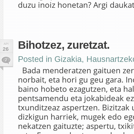
duzu inoiz honetan? Argi daukat
Bihotzez, zuretzat.
API
26
Posted in
Gizakia
,
Hausnartzek
2
Bada menderatzen gaituen zer
norbait, eta hori gu geu gara. In
baino hobeto ezagutzen, eta ha
pentsamendu eta jokabideak ez
txunditzeaz aspertzen. Bizitzak
dizkigun harriek, mugek edo e
nekatzen gaituzte; aspertu, txik