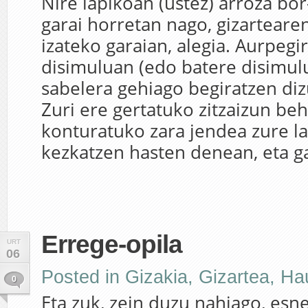
Nire lapikoan (ustez) arroza bo
garai horretan nago, gizartear
izateko garaian, alegia. Aurpegi
disimuluan (edo batere disimul
sabelera gehiago begiratzen diz
Zuri ere gertatuko zitzaizun be
konturatuko zara jendea zure l
kezkatzen hasten denean, eta ga
Errege-opila
URT
06
Posted in
Gizakia
,
Gizartea
,
Ha
0
Eta zuk, zein duzu nahiago, esn