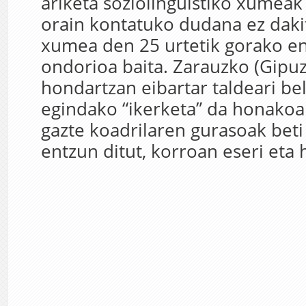
ariketa soziolinguistiko xumeak
orain kontatuko dudana ez dakit
xumea den 25 urtetik gorako en
ondorioa baita. Zarauzko (Gipu
hondartzan eibartar taldeari bela
egindako “ikerketa” da honakoa
gazte koadrilaren gurasoak beti
entzun ditut, korroan eseri eta hi