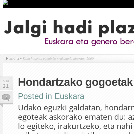
Data honetan egindako artikuluak: abuztua, 2009
Hasiera
»
Hondartzako gogoetak 
ABU
31
Posted in
Euskara
2
Udako eguzki galdatan, hondar
egoteak askorako ematen du: az
lo egiteko, irakurtzeko, eta nahi